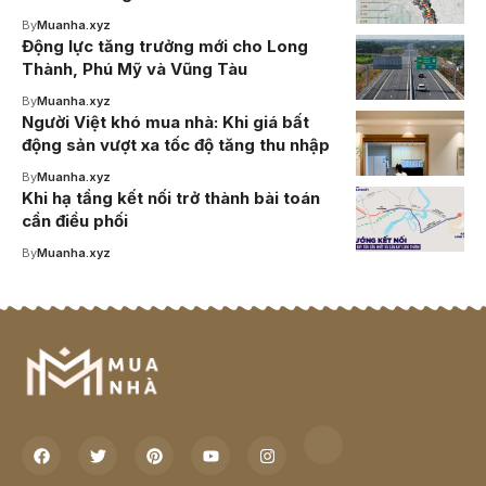
By
Muanha.xyz
Động lực tăng trưởng mới cho Long
Thành, Phú Mỹ và Vũng Tàu
By
Muanha.xyz
Người Việt khó mua nhà: Khi giá bất
động sản vượt xa tốc độ tăng thu nhập
By
Muanha.xyz
Khi hạ tầng kết nối trở thành bài toán
cần điều phối
By
Muanha.xyz