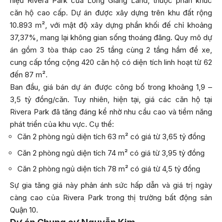
hiệu Rivera Park của Long Giang Land, thuộc phân khúc
căn hộ cao cấp. Dự án được xây dựng trên khu đất rộng
10.893 m², với mật độ xây dựng phần khối đế chỉ khoảng
37,37%, mang lại không gian sống thoáng đãng. Quy mô dự
án gồm 3 tòa tháp cao 25 tầng cùng 2 tầng hầm để xe,
cung cấp tổng cộng 420 căn hộ có diện tích linh hoạt từ 62
đến 87 m².
Ban đầu, giá bán dự án được công bố trong khoảng 1,9 –
3,5 tỷ đồng/căn. Tuy nhiên, hiện tại, giá các căn hộ tại
Rivera Park đã tăng đáng kể nhờ nhu cầu cao và tiềm năng
phát triển của khu vực. Cụ thể:
Căn 2 phòng ngủ diện tích 63 m² có giá từ 3,65 tỷ đồng
Căn 2 phòng ngủ diện tích 74 m² có giá từ 3,95 tỷ đồng
Căn 2 phòng ngủ diện tích 78 m² có giá từ 4,5 tỷ đồng
Sự gia tăng giá này phản ánh sức hấp dẫn và giá trị ngày
càng cao của Rivera Park trong thị trường bất động sản
Quận 10.