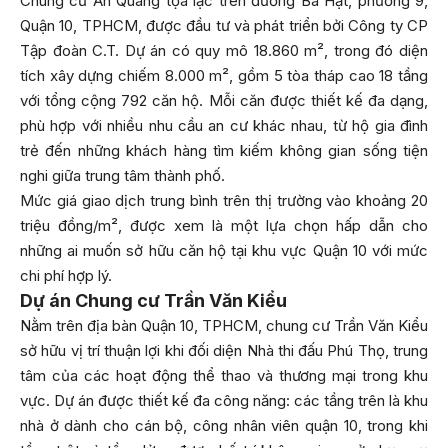
Chung cư Ấn Quang tọa lạc trên đường Bà Hạt, phường 9,
Quận 10, TPHCM, được đầu tư và phát triển bởi Công ty CP
Tập đoàn C.T. Dự án có quy mô 18.860 m², trong đó diện
tích xây dựng chiếm 8.000 m², gồm 5 tòa tháp cao 18 tầng
với tổng cộng 792 căn hộ. Mỗi căn được thiết kế đa dạng,
phù hợp với nhiều nhu cầu an cư khác nhau, từ hộ gia đình
trẻ đến những khách hàng tìm kiếm không gian sống tiện
nghi giữa trung tâm thành phố.
Mức giá giao dịch trung bình trên thị trường vào khoảng 20
triệu đồng/m², được xem là một lựa chọn hấp dẫn cho
những ai muốn sở hữu căn hộ tại khu vực Quận 10 với mức
chi phí hợp lý.
Dự án Chung cư Trần Văn Kiểu
Nằm trên địa bàn Quận 10, TPHCM, chung cư Trần Văn Kiểu
sở hữu vị trí thuận lợi khi đối diện Nhà thi đấu Phú Thọ, trung
tâm của các hoạt động thể thao và thương mại trong khu
vực. Dự án được thiết kế đa công năng: các tầng trên là khu
nhà ở dành cho cán bộ, công nhân viên quận 10, trong khi