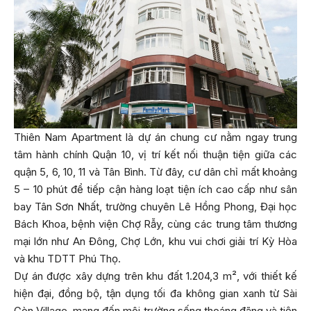
Thiên Nam Apartment là dự án chung cư nằm ngay trung
tâm hành chính Quận 10, vị trí kết nối thuận tiện giữa các
quận 5, 6, 10, 11 và Tân Bình. Từ đây, cư dân chỉ mất khoảng
5 – 10 phút để tiếp cận hàng loạt tiện ích cao cấp như sân
bay Tân Sơn Nhất, trường chuyên Lê Hồng Phong, Đại học
Bách Khoa, bệnh viện Chợ Rẫy, cùng các trung tâm thương
mại lớn như An Đông, Chợ Lớn, khu vui chơi giải trí Kỳ Hòa
và khu TDTT Phú Thọ.
Dự án được xây dựng trên khu đất 1.204,3 m², với thiết kế
hiện đại, đồng bộ, tận dụng tối đa không gian xanh từ Sài
Gòn Village, mang đến môi trường sống thoáng đãng và tiện