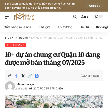
Bằng cách sử dụng trang web này, bạn đồng ý với
Chính
Accept
sách quyền riêng tư
và
Điều khoản sử dụng
.
Aa
Cẩm nang mua nhà
Thế giới
Thị trường
Đầu tư
Kinh ng
Blog
>
Thị trường
>
10+ dự án chung cư Quận 10 đang được mở bán tháng 07/2025
THỊ TRƯỜNG
10+ dự án chung cư Quận 10 đang
được mở bán tháng 07/2025
20 Min Read
By
Muanha.xyz
Last updated: 22/07/2025 3:15 Chiều