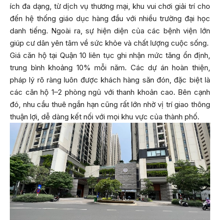
ích đa dạng, từ dịch vụ thương mại, khu vui chơi giải trí cho
đến hệ thống giáo dục hàng đầu với nhiều trường đại học
danh tiếng. Ngoài ra, sự hiện diện của các bệnh viện lớn
giúp cư dân yên tâm về sức khỏe và chất lượng cuộc sống.
Giá căn hộ tại Quận 10 liên tục ghi nhận mức tăng ổn định,
trung bình khoảng 10% mỗi năm. Các dự án hoàn thiện,
pháp lý rõ ràng luôn được khách hàng săn đón, đặc biệt là
các căn hộ 1–2 phòng ngủ với thanh khoản cao. Bên cạnh
đó, nhu cầu thuê ngắn hạn cũng rất lớn nhờ vị trí giao thông
thuận lợi, dễ dàng kết nối với mọi khu vực của thành phố.