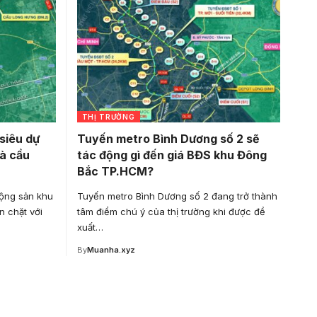
THỊ TRƯỜNG
“siêu dự
Tuyến metro Bình Dương số 2 sẽ
và cầu
tác động gì đến giá BĐS khu Đông
Bắc TP.HCM?
động sản khu
Tuyến metro Bình Dương số 2 đang trở thành
 chặt với
tâm điểm chú ý của thị trường khi được đề
xuất…
By
Muanha.xyz