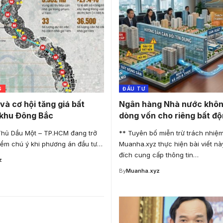
G
ĐẦU TƯ
và cơ hội tăng giá bất
Ngân hàng Nhà nước khôn
 khu Đông Bắc
dòng vốn cho riêng bất độ
Thủ Dầu Một – TP.HCM đang trở
** Tuyên bố miễn trừ trách nhiệm
iểm chú ý khi phương án đầu tư…
Muanha.xyz thực hiện bài viết nà
đích cung cấp thông tin…
z
By
Muanha.xyz