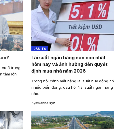
ĐẦU TƯ
 sao?
Lãi suất ngân hàng nào cao nhất
hôm nay và ảnh hưởng đến quyết
 cư ở trung
định mua nhà năm 2026
n tâm lớn
Trong bối cảnh mặt bằng lãi suất huy động có
nhiều biến động, câu hỏi “lãi suất ngân hàng
nào…
By
Muanha.xyz