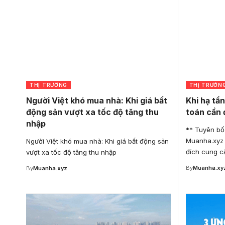
THỊ TRƯỜNG
THỊ TRƯỜN
Người Việt khó mua nhà: Khi giá bất
Khi hạ tần
động sản vượt xa tốc độ tăng thu
toán cần 
nhập
** Tuyên bố 
Muanha.xyz t
Người Việt khó mua nhà: Khi giá bất động sản
đích cung c
vượt xa tốc độ tăng thu nhập
By
Muanha.xy
By
Muanha.xyz