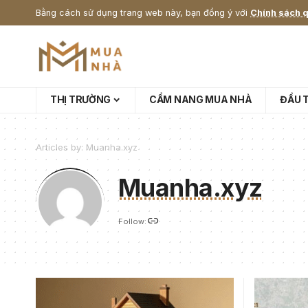
Bằng cách sử dụng trang web này, bạn đồng ý với
Chính sách q
THỊ TRƯỜNG
CẨM NANG MUA NHÀ
ĐẦU 
Articles by: Muanha.xyz
Muanha.xyz
Follow: