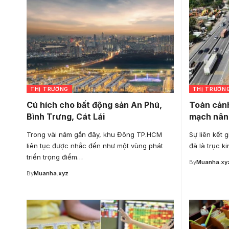
THỊ TRƯỜNG
THỊ TRƯỜN
Cú hích cho bất động sản An Phú,
Toàn cảnh
Bình Trưng, Cát Lái
mạch nân
Trong vài năm gần đây, khu Đông TP.HCM
Sự liên kết 
liên tục được nhắc đến như một vùng phát
đã là trục k
triển trọng điểm…
By
Muanha.xy
By
Muanha.xyz