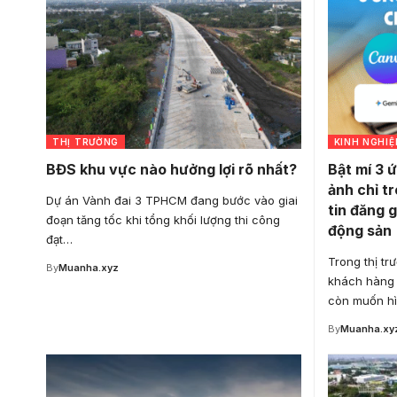
THỊ TRƯỜNG
KINH NGHI
BĐS khu vực nào hưởng lợi rõ nhất?
Bật mí 3 
ảnh chỉ t
Dự án Vành đai 3 TPHCM đang bước vào giai
tin đăng g
đoạn tăng tốc khi tổng khối lượng thi công
động sản
đạt…
Trong thị tr
By
Muanha.xyz
khách hàng
còn muốn h
By
Muanha.xy