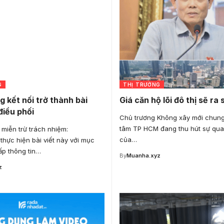
G
THỊ TRƯỜNG
g kết nối trở thành bài
Giá căn hộ lõi đô thị sẽ ra
điều phối
Chủ trương Không xây mới chung
tâm TP HCM đang thu hút sự qua
miễn trừ trách nhiệm:
của…
hực hiện bài viết này với mục
ấp thông tin…
By
Muanha.xyz
z