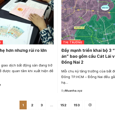
G
THỊ TRƯỜNG
hẹ hơn nhưng rủi ro lớn
Đẩy mạnh triển khai bộ 3 
án” bao gồm cầu Cát Lái 
Đồng Nai 2
giao dịch bất động sản đang trở
ề được quan tâm khi xuất hiện đề
Mỗi chu kỳ tăng trưởng của bất 
Đông TP.HCM – Đồng Nai đều gắn
hạ…
z
By
Muanha.xyz
1
2
3
…
152
153