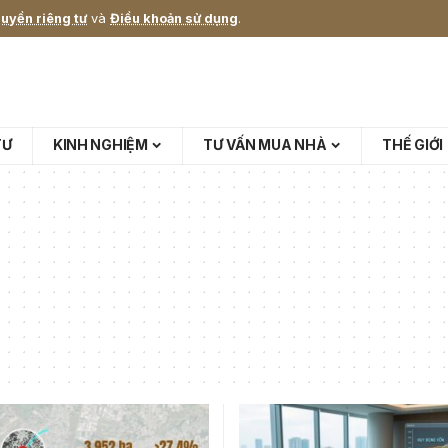
uyền riêng tư
và
Điều khoản sử dụng
.
TƯ
KINH NGHIỆM
TƯ VẤN MUA NHÀ
THẾ GIỚI