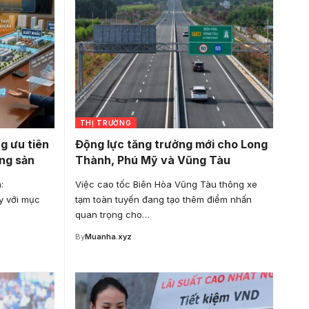
THỊ TRƯỜNG
g ưu tiên
Động lực tăng trưởng mới cho Long
ng sản
Thành, Phú Mỹ và Vũng Tàu
:
Việc cao tốc Biên Hòa Vũng Tàu thông xe
y với mục
tạm toàn tuyến đang tạo thêm điểm nhấn
quan trọng cho…
By
Muanha.xyz