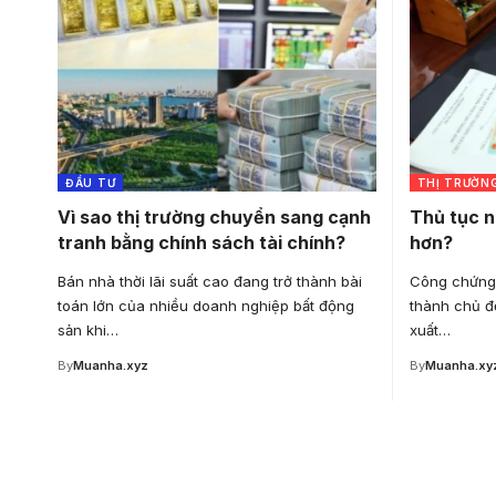
ĐẦU TƯ
THỊ TRƯỜN
Vì sao thị trường chuyển sang cạnh
Thủ tục n
tranh bằng chính sách tài chính?
hơn?
Bán nhà thời lãi suất cao đang trở thành bài
Công chứng 
toán lớn của nhiều doanh nghiệp bất động
thành chủ đ
sản khi…
xuất…
By
Muanha.xyz
By
Muanha.xy