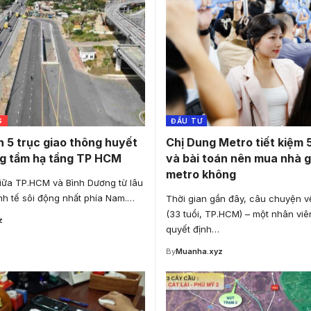
G
ĐẦU TƯ
 5 trục giao thông huyết
Chị Dung Metro tiết kiệm 
g tầm hạ tầng TP HCM
và bài toán nên mua nhà 
metro không
giữa TP.HCM và Bình Dương từ lâu
inh tế sôi động nhất phía Nam.…
Thời gian gần đây, câu chuyện v
(33 tuổi, TP.HCM) – một nhân vi
z
quyết định…
By
Muanha.xyz