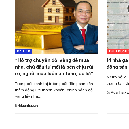
ĐẦU TƯ
THỊ TRƯỜN
“Hỗ trợ chuyển đổi vàng để mua
14 nhà ga 
nhà, chủ đầu tư mới là bên chịu rủi
động sản
ro, người mua luôn an toàn, có lợi”
Metro số 2 
thành tâm đ
Trong bối cảnh thị trường bất động sản cần
thêm động lực thanh khoản, chính sách đổi
By
Muanha.xy
vàng lấy nhà…
By
Muanha.xyz