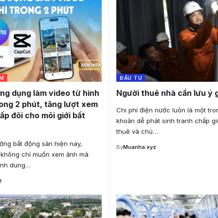
ỆM
ĐẦU TƯ
ứng dụng làm video từ hình
Người thuê nhà cần lưu ý g
rong 2 phút, tăng lượt xem
Chi phí điện nước luôn là một tr
ấp đôi cho môi giới bất
khoản dễ phát sinh tranh chấp g
thuê và chủ…
ường bất động sản hiện nay,
By
Muanha.xyz
 không chỉ muốn xem ảnh mà
ình dung…
z