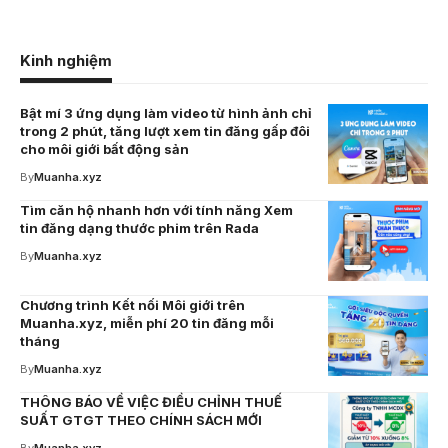
Kinh nghiệm
Bật mí 3 ứng dụng làm video từ hình ảnh chỉ
trong 2 phút, tăng lượt xem tin đăng gấp đôi
cho môi giới bất động sản
By
Muanha.xyz
Tìm căn hộ nhanh hơn với tính năng Xem
tin đăng dạng thước phim trên Rada
By
Muanha.xyz
Chương trình Kết nối Môi giới trên
Muanha.xyz, miễn phí 20 tin đăng mỗi
tháng
By
Muanha.xyz
THÔNG BÁO VỀ VIỆC ĐIỀU CHỈNH THUẾ
SUẤT GTGT THEO CHÍNH SÁCH MỚI
By
Muanha.xyz