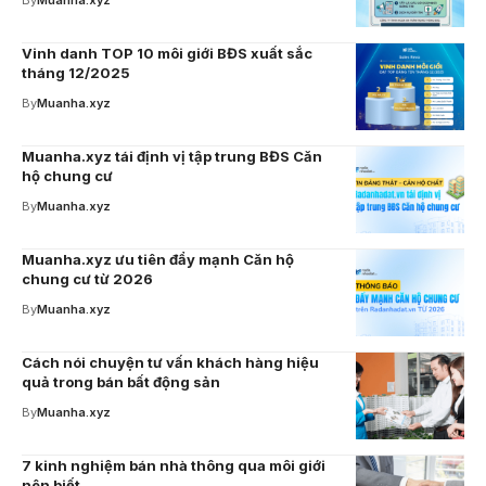
Vinh danh TOP 10 môi giới BĐS xuất sắc
tháng 12/2025
By
Muanha.xyz
Muanha.xyz tái định vị tập trung BĐS Căn
hộ chung cư
By
Muanha.xyz
Muanha.xyz ưu tiên đẩy mạnh Căn hộ
chung cư từ 2026
By
Muanha.xyz
Cách nói chuyện tư vấn khách hàng hiệu
quả trong bán bất động sản
By
Muanha.xyz
7 kinh nghiệm bán nhà thông qua môi giới
nên biết