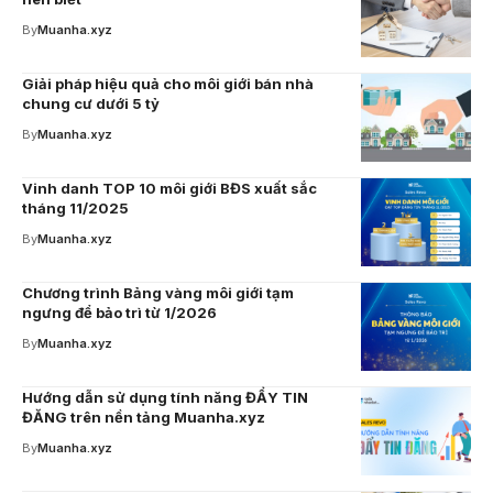
By
Muanha.xyz
Giải pháp hiệu quả cho môi giới bán nhà
chung cư dưới 5 tỷ
By
Muanha.xyz
Vinh danh TOP 10 môi giới BĐS xuất sắc
tháng 11/2025
By
Muanha.xyz
Chương trình Bảng vàng môi giới tạm
ngưng để bảo trì từ 1/2026
By
Muanha.xyz
Hướng dẫn sử dụng tính năng ĐẨY TIN
ĐĂNG trên nền tảng Muanha.xyz
By
Muanha.xyz