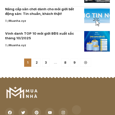
Nâng cấp sân chơi dành cho môi giới bất
động sản: Tin chuẩn, khách thật!
By
Muanha.xyz
Vinh danh TOP 10 môi giới BĐS xuất sắc
tháng 10/2025
By
Muanha.xyz
1
2
3
…
8
9