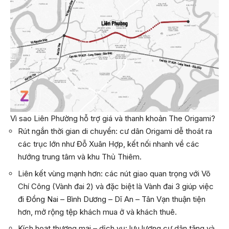
Vì sao Liên Phường hỗ trợ giá và thanh khoản The Origami?
Rút ngắn thời gian di chuyển: cư dân Origami dễ thoát ra
các trục lớn như Đỗ Xuân Hợp, kết nối nhanh về các
hướng trung tâm và khu Thủ Thiêm.
Liên kết vùng mạnh hơn: các nút giao quan trọng với Võ
Chí Công (Vành đai 2) và đặc biệt là Vành đai 3 giúp việc
đi Đồng Nai – Bình Dương – Dĩ An – Tân Vạn thuận tiện
hơn, mở rộng tệp khách mua ở và khách thuê.
Kích hoạt thương mại – dịch vụ: lưu lượng cư dân tăng và