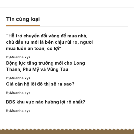
Tin cùng loại
“Hỗ trợ chuyển đổi vàng để mua nhà,
chủ đầu tư mới là bên chịu rủi ro, người
mua luôn an toàn, có lợi”
By
Muanha.xyz
Động lực tăng trưởng mới cho Long
Thành, Phú Mỹ và Vũng Tàu
By
Muanha.xyz
Giá căn hộ lõi đô thị sẽ ra sao?
By
Muanha.xyz
BĐS khu vực nào hưởng lợi rõ nhất?
By
Muanha.xyz