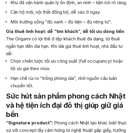
Khu đã vận hành quản lý ổn định, an ninh – tiện ích rõ ràng.
Căn hộ mới, nội thất đồng bộ, dễ vào ở ngay.
Môi trường sống “đủ xanh – đủ tiện – đủ riêng tư”.
Giá thuê linh hoạt: dễ “tìm khách”, dễ tối ưu dòng tiền
The Origami có lợi thế ở tệp khách thuê đa dạng, từ thuê
ngắn hạn đến dài hạn. Khi dải giá thuê linh hoạt, nhà đầu tư
dễ:
Chọn chiến lược tối ưu công suất (full occupancy) hoặc
tối ưu giá theo mùa.
Hạn chế rủi ro “trống phòng dài”, nhờ nguồn cầu luân
chuyển tốt.
Sức hút sản phẩm phong cách Nhật
và hệ tiện ích đại đô thị giúp giữ giá
bền
“Signature product”:
Phong cách Nhật tạo khác biệt thực
sự với concept lấy cảm hứng từ nghệ thuật gấp giấy, hướng