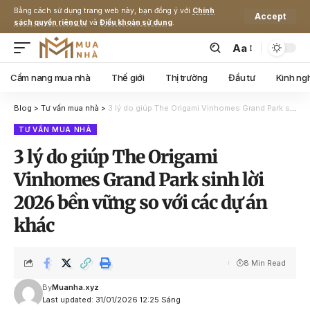
Bằng cách sử dụng trang web này, bạn đồng ý với
Chính
Accept
sách quyền riêng tư
và
Điều khoản sử dụng
.
Aa
Cẩm nang mua nhà
Thế giới
Thị trường
Đầu tư
Kinh ng
Blog
>
Tư vấn mua nhà
>
3 lý do giúp The Origami Vinhomes Grand Park sinh lời 2026 bền vững so với các dự án khác
TƯ VẤN MUA NHÀ
3 lý do giúp The Origami
Vinhomes Grand Park sinh lời
2026 bền vững so với các dự án
khác
8 Min Read
By
Muanha.xyz
Last updated: 31/01/2026 12:25 Sáng