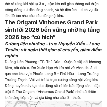
thế rõ ràng khi hội tụ 3 trụ cột: kết nối giao thông cải thiện,
cộng đồng cư dân tăng nhanh, và hệ tiện ích – dịch vụ đủ
lớn để tạo nhu cầu tiêu dùng nội khu.
The Origami Vinhomes Grand Park
sinh lời 2026 bền vững nhờ hạ tầng
2026 tạo “cú hích”
Đường liên phường – trục Nguyễn Xiển – Long
Thuận: rút ngắn thời gian di chuyển, giảm điểm
nghẽn
Đường Liên Phường (TP. Thủ Đức – Quận 9 cũ) dài khoảng
6km, bắt đầu từ Đỗ Xuân Hợp và kết nối về Vành đai 3, đi
qua các khu vực Phước Long B – Phú Hữu – Long Trường –
Trường Thạnh. Với vai trò là trục xương sống nội vùng khu
Đông, tuyến này tạo tác động rất rõ lên bất động sản – đặc
biệt là The Origami (Vinhomes Grand Park) nhờ cải thiện
khả năng tiếp cận và gia tăng nhu cầu ở – thuê.