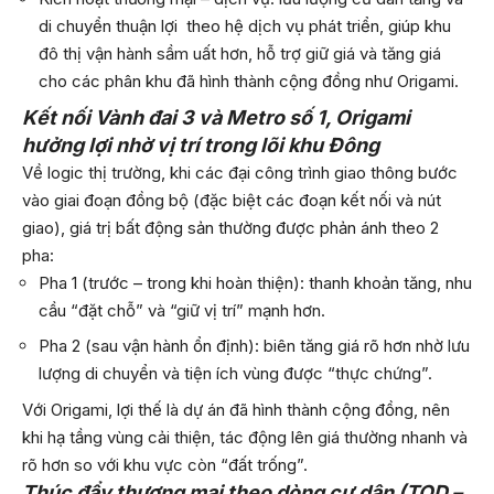
di chuyển thuận lợi theo hệ dịch vụ phát triển, giúp khu
đô thị vận hành sầm uất hơn, hỗ trợ giữ giá và tăng giá
cho các phân khu đã hình thành cộng đồng như Origami.
Kết nối Vành đai 3 và Metro số 1, Origami
hưởng lợi nhờ vị trí trong lõi khu Đông
Về logic thị trường, khi các đại công trình giao thông bước
vào giai đoạn đồng bộ (đặc biệt các đoạn kết nối và nút
giao), giá trị bất động sản thường được phản ánh theo 2
pha:
Pha 1 (trước – trong khi hoàn thiện): thanh khoản tăng, nhu
cầu “đặt chỗ” và “giữ vị trí” mạnh hơn.
Pha 2 (sau vận hành ổn định): biên tăng giá rõ hơn nhờ lưu
lượng di chuyển và tiện ích vùng được “thực chứng”.
Với Origami, lợi thế là dự án đã hình thành cộng đồng, nên
khi hạ tầng vùng cải thiện, tác động lên giá thường nhanh và
rõ hơn so với khu vực còn “đất trống”.
Thúc đẩy thương mại theo dòng cư dân (TOD –