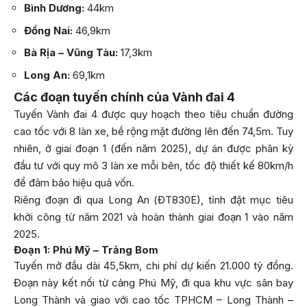
Bình Dương:
44km
Đồng Nai:
46,9km
Bà Rịa – Vũng Tàu:
17,3km
Long An:
69,1km
Các đoạn tuyến chính của Vành đai 4
Tuyến Vành đai 4 được quy hoạch theo tiêu chuẩn đường
cao tốc với 8 làn xe, bề rộng mặt đường lên đến 74,5m. Tuy
nhiên, ở giai đoạn 1 (đến năm 2025), dự án được phân kỳ
đầu tư với quy mô 3 làn xe mỗi bên, tốc độ thiết kế 80km/h
để đảm bảo hiệu quả vốn.
Riêng đoạn đi qua Long An (ĐT830E), tỉnh đặt mục tiêu
khởi công từ năm 2021 và hoàn thành giai đoạn 1 vào năm
2025.
Đoạn 1: Phú Mỹ – Trảng Bom
Tuyến mở đầu dài 45,5km, chi phí dự kiến 21.000 tỷ đồng.
Đoạn này kết nối từ cảng Phú Mỹ, đi qua khu vực sân bay
Long Thành và giao với cao tốc TPHCM – Long Thành –