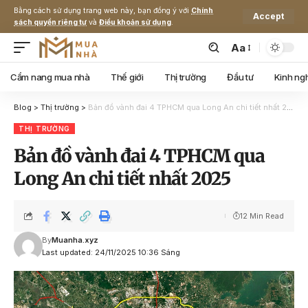
Bằng cách sử dụng trang web này, bạn đồng ý với
Chính
Accept
sách quyền riêng tư
và
Điều khoản sử dụng
.
Aa
Cẩm nang mua nhà
Thế giới
Thị trường
Đầu tư
Kinh ng
Blog
>
Thị trường
>
Bản đồ vành đai 4 TPHCM qua Long An chi tiết nhất 2025
THỊ TRƯỜNG
Bản đồ vành đai 4 TPHCM qua
Long An chi tiết nhất 2025
12 Min Read
By
Muanha.xyz
Last updated: 24/11/2025 10:36 Sáng