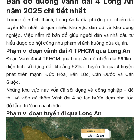
Bản đồ đường vành đai 4 Long An
năm 2025 chi tiết nhất
Trong số 5 tỉnh thành, Long An là địa phương có chiều dài
tuyến lớn nhất, đi qua nhiều khu vực dân cư và khu công
nghiệp. Việc nắm rõ bản đồ giúp người dân và nhà đầu tư
hiểu được cơ hội cũng như phạm vi ảnh hưởng của dự án.
Phạm vi đoạn vành đai 4 TPHCM qua Long An
Đoạn Vành đai 4 TPHCM qua Long An có chiều dài 69,1km,
diện tích sử dụng đất khoảng 621ha. Tuyến đi qua 4 huyện
phát triển mạnh: Đức Hòa, Bến Lức, Cần Đước và Cần
Giuộc.
Những khu vực này vốn đã sôi động về công nghiệp – đô
thị, và việc có thêm Vành đai 4 sẽ tạo bước đệm cho tốc
độ tăng trưởng nhanh hơn.
Phạm vi đoạn tuyến đi qua Long An