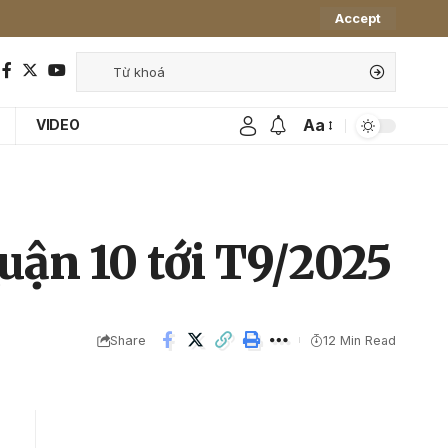
Accept
Aa
VIDEO
uận 10 tới T9/2025
Share
12 Min Read