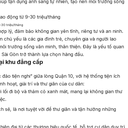
giúp tận dụng ánh sáng tự nhiên, tạo nên môi trường sống
-30 triệu/tháng
ợp lý, đảm bảo không gian yên tĩnh, riêng tư và an ninh.
 chủ yếu là các gia đình trẻ, chuyên gia và người lao
ôi trường sống văn minh, thân thiện. Đây là yếu tố quan
k Sài Gòn trở thành lựa chọn hàng đầu.
oại khu đẳng cấp
đảo tiện nghi” giữa lòng Quận 10, với hệ thống tiện ích
 hoạt, giải trí và thư giãn của cư dân:
ới lối đi bộ và thảm cỏ xanh mát, mang lại không gian thư
ệc.
ạch sẽ, là nơi tuyệt vời để thư giãn và tận hưởng những
hiện đại từ các thương hiệu quốc tế, hỗ trợ cư dân duy trì