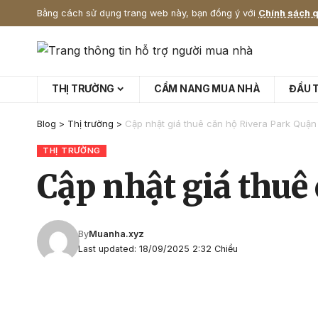
Bằng cách sử dụng trang web này, bạn đồng ý với
Chính sách q
THỊ TRƯỜNG
CẨM NANG MUA NHÀ
ĐẦU 
Blog
>
Thị trường
>
Cập nhật giá thuê căn hộ Rivera Park Quận
THỊ TRƯỜNG
Cập nhật giá thuê
By
Muanha.xyz
Last updated: 18/09/2025 2:32 Chiều