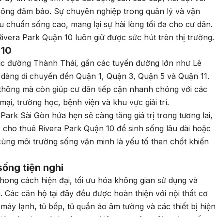
i công đảm bảo. Sự chuyên nghiệp trong quản lý và vận
êu chuẩn sống cao, mang lại sự hài lòng tối đa cho cư dân.
Rivera Park Quận 10 luôn giữ được sức hút trên thị trường.
 10
rục đường Thành Thái, gần các tuyến đường lớn như Lê
 dàng di chuyển đến Quận 1, Quận 3, Quận 5 và Quận 11.
ao thông mà còn giúp cư dân tiếp cận nhanh chóng với các
ại, trường học, bệnh viện và khu vực giải trí.
Park Sài Gòn hứa hẹn sẽ càng tăng giá trị trong tương lai,
ộ cho thuê Rivera Park Quận 10 để sinh sống lâu dài hoặc
 cùng môi trường sống văn minh là yếu tố then chốt khiến
sống tiện nghi
phong cách hiện đại, tối ưu hóa không gian sử dụng và
. Các căn hộ tại đây đều được hoàn thiện với nội thất cơ
 máy lạnh, tủ bếp, tủ quần áo âm tường và các thiết bị hiện