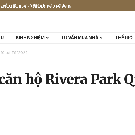
uyền riêng tư
và
Điều khoản sử dụng
.
TƯ
KINH NGHIỆM
TƯ VẤN MUA NHÀ
THẾ GIỚI
 10 tới T9/2025
 căn hộ Rivera Park Q