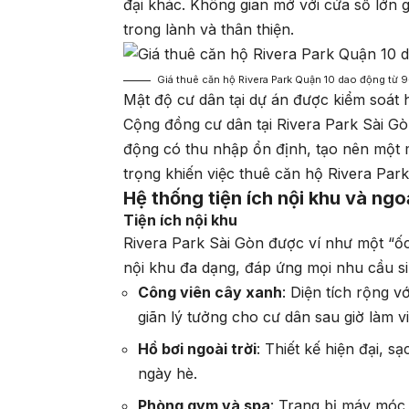
đại khác. Không gian mở với cửa sổ lớn 
trong lành và thân thiện.
Giá thuê căn hộ Rivera Park Quận 10 dao động từ 9
Mật độ cư dân tại dự án được kiểm soát h
Cộng đồng cư dân tại Rivera Park Sài Gòn
động có thu nhập ổn định, tạo nên một m
trọng khiến việc thuê căn hộ Rivera Par
Hệ thống tiện ích nội khu và ng
Tiện ích nội khu
Rivera Park Sài Gòn được ví như một “ốc 
nội khu đa dạng, đáp ứng mọi nhu cầu sinh
Công viên cây xanh
: Diện tích rộng v
giãn lý tưởng cho cư dân sau giờ làm vi
Hồ bơi ngoài trời
: Thiết kế hiện đại, s
ngày hè.
Phòng gym và spa
: Trang bị máy móc 