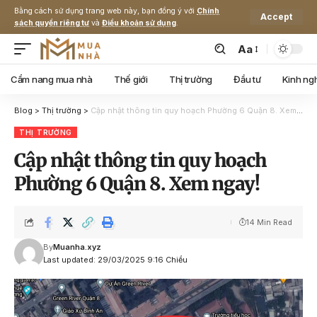
Bằng cách sử dụng trang web này, bạn đồng ý với
Chính
Accept
sách quyền riêng tư
và
Điều khoản sử dụng
.
Aa
Cẩm nang mua nhà
Thế giới
Thị trường
Đầu tư
Kinh ng
Blog
>
Thị trường
>
Cập nhật thông tin quy hoạch Phường 6 Quận 8. Xem ngay!
THỊ TRƯỜNG
Cập nhật thông tin quy hoạch
Phường 6 Quận 8. Xem ngay!
14 Min Read
By
Muanha.xyz
Last updated: 29/03/2025 9:16 Chiều