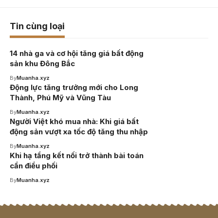
Tin cùng loại
14 nhà ga và cơ hội tăng giá bất động
sản khu Đông Bắc
By
Muanha.xyz
Động lực tăng trưởng mới cho Long
Thành, Phú Mỹ và Vũng Tàu
By
Muanha.xyz
Người Việt khó mua nhà: Khi giá bất
động sản vượt xa tốc độ tăng thu nhập
By
Muanha.xyz
Khi hạ tầng kết nối trở thành bài toán
cần điều phối
By
Muanha.xyz