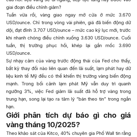
giai đoạn điều chỉnh giảm?
Tuần vừa rồi, vàng giao ngay mở cửa ở mức 3.670
USD/ounce. Chỉ trong vòng vài phiên, giá đã biến động dữ
dội, đạt đỉnh 3.707 USD/ounce – mức cao kỷ lục mới, trước
khi nhanh chóng điều chỉnh xuống 3.630 USD/ounce. Cuối
tuần, thị trường phục hồi, khép lại gần mốc 3.690
USD/ounce.
Sự nhạy cảm của vàng trước động thái của Fed cho thấy,
bất kỳ thay đổi nào liên quan đến lãi suất, lạm phát hay dữ
liệu kinh tế Mỹ đều có thể khiến thị trường vàng biến động
mạnh. Trong bối cảnh lạm phát Mỹ vẫn duy trì quanh
ngưỡng 3%, việc Fed giảm lãi suất đã hỗ trợ vàng trong
trung hạn, song lại tạo ra tâm lý “bán theo tin” trong ngắn
hạn.
Giới phân tích dự báo gì cho giá
vàng tháng 10/2025?
Theo khảo sát của Kitco, 40% chuyên gia Phố Wall tin rằng