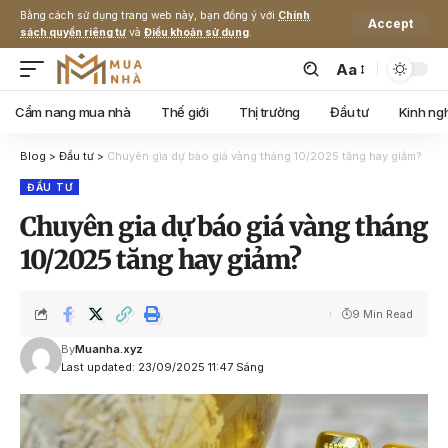
Bằng cách sử dụng trang web này, bạn đồng ý với
Chính
Accept
sách quyền riêng tư
và
Điều khoản sử dụng
.
Aa
Cẩm nang mua nhà
Thế giới
Thị trường
Đầu tư
Kinh ng
Blog
>
Đầu tư
>
Chuyên gia dự báo giá vàng tháng 10/2025 tăng hay giảm?
ĐẦU TƯ
Chuyên gia dự báo giá vàng tháng
10/2025 tăng hay giảm?
9 Min Read
By
Muanha.xyz
Last updated: 23/09/2025 11:47 Sáng