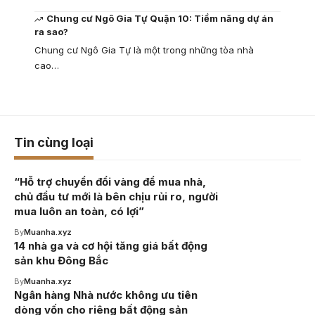
Chung cư Ngô Gia Tự Quận 10: Tiềm năng dự án
ra sao?
Chung cư Ngô Gia Tự là một trong những tòa nhà
cao…
Tin cùng loại
“Hỗ trợ chuyển đổi vàng để mua nhà,
chủ đầu tư mới là bên chịu rủi ro, người
mua luôn an toàn, có lợi”
By
Muanha.xyz
14 nhà ga và cơ hội tăng giá bất động
sản khu Đông Bắc
By
Muanha.xyz
Ngân hàng Nhà nước không ưu tiên
dòng vốn cho riêng bất động sản