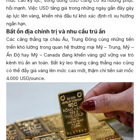
mức cao kỷ lục, song đồng USD cũng có xu hướng phục
hồi mạnh. Việc USD tăng giá trong những ngày gần đây gây
áp lực lên vàng, khiến nhà đầu tư khó xác định rõ xu hướng
ngắn hạn.
Bất ổn địa chính trị và nhu cầu trú ẩn
Các căng thẳng tại châu Âu, Trung Đông cùng những tiến
triển khó lường trong quan hệ thương mại Mỹ – Trung, Mỹ –
Ấn Độ hay Mỹ – Canada đang khiến vàng giữ vững vai trò
kênh trú ẩn an toàn. Bất kỳ leo thang căng thẳng nào cũng
có thể đẩy giá vàng lên mức cao mới, thậm chí tiến sát mốc
4.000 USD/ounce.