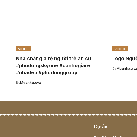
VIDEO
VIDEO
Nhà chất giá rẻ người trẻ an cư
Logo Ngư
#phudongskyone #canhogiare
By
Muanha.xy
#nhadep #phudonggroup
By
Muanha.xyz
Dự án