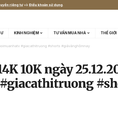
uyền riêng tư
và
Điều khoản sử dụng
.
TƯ
KINH NGHIỆM
TƯ VẤN MUA NHÀ
THẾ GIỚI
guoimuanhatv #giacathitruong #shorts #giávànghômnay
14K 10K ngày 25.12.2
giacathitruong #sh