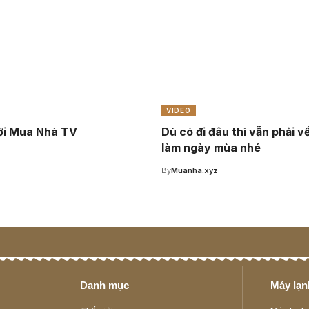
VIDEO
ời Mua Nhà TV
Dù có đi đâu thì vẫn phải v
làm ngày mùa nhé
z
By
Muanha.xyz
Danh mục
Máy lạnh