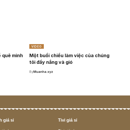
VIDEO
ề quê mình
Một buổi chiều làm việc của chúng
tôi đầy nắng và gió
By
Muanha.xyz
 giá sỉ
Tivi giá sỉ