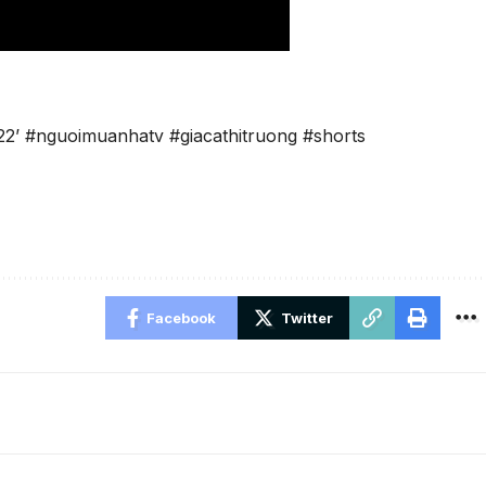
22’ #nguoimuanhatv #giacathitruong #shorts
Facebook
Twitter