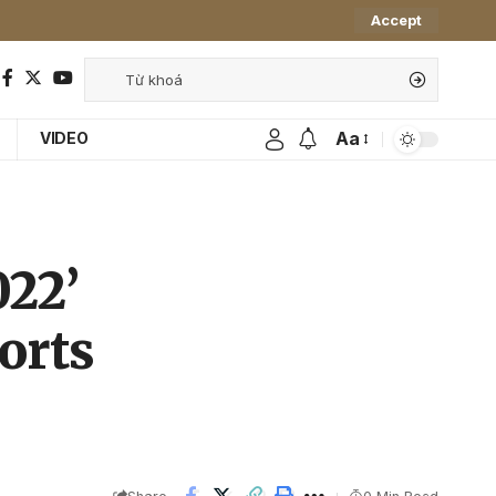
Accept
Aa
VIDEO
022’
orts