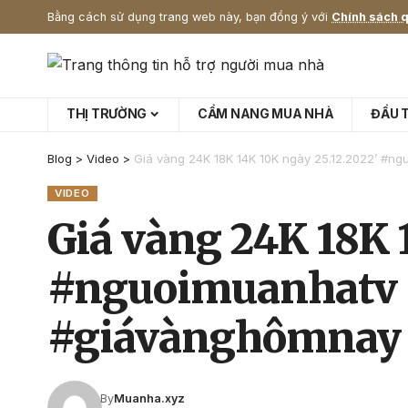
Bằng cách sử dụng trang web này, bạn đồng ý với
Chính sách q
THỊ TRƯỜNG
CẨM NANG MUA NHÀ
ĐẦU 
Blog
>
Video
>
Giá vàng 24K 18K 14K 10K ngày 25.12.2022’ #n
VIDEO
Giá vàng 24K 18K 
#nguoimuanhatv #
#giávànghômnay
By
Muanha.xyz