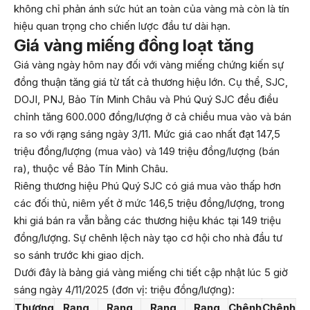
không chỉ phản ánh sức hút an toàn của vàng mà còn là tín
hiệu quan trọng cho chiến lược đầu tư dài hạn.
Giá vàng miếng đồng loạt tăng
Giá vàng ngày hôm nay đối với vàng miếng chứng kiến sự
đồng thuận tăng giá từ tất cả thương hiệu lớn. Cụ thể, SJC,
DOJI, PNJ, Bảo Tín Minh Châu và Phú Quý SJC đều điều
chỉnh tăng 600.000 đồng/lượng ở cả chiều mua vào và bán
ra so với rạng sáng ngày 3/11. Mức giá cao nhất đạt 147,5
triệu đồng/lượng (mua vào) và 149 triệu đồng/lượng (bán
ra), thuộc về Bảo Tín Minh Châu.
Riêng thương hiệu Phú Quý SJC có giá mua vào thấp hơn
các đối thủ, niêm yết ở mức 146,5 triệu đồng/lượng, trong
khi giá bán ra vẫn bằng các thương hiệu khác tại 149 triệu
đồng/lượng. Sự chênh lệch này tạo cơ hội cho nhà đầu tư
so sánh trước khi giao dịch.
Dưới đây là bảng giá vàng miếng chi tiết cập nhật lúc 5 giờ
sáng ngày 4/11/2025 (đơn vị: triệu đồng/lượng):
Thương
Rạng
Rạng
Rạng
Rạng
Chênh
Chênh