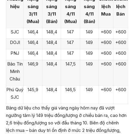
hiệu
sáng
sáng
sáng
sáng
lệch
lệch
3/11
3/11
4/11
4/11
Mua
Bán
(Mua)
(Bán)
(Mua)
(Bán)
SJC
146,4
148,4
147
149
+600
+600
DOJI
146,4
148,4
147
149
+600
+600
PNJ
146,4
148,4
147
149
+600
+600
Bảo Tín
146,9
148,4
147,5
149
+600
+600
Minh
Châu
Phú Quý
145,9
148,4
146,5
149
+600
+600
SJC
Bảng dữ liệu cho thấy giá vàng ngày hôm nay đã vượt
ngưỡng tâm lý 149 triệu đồng/lượng ở chiều bán ra, cao hơn
2,6 triệu đồng/lượng so với đầu tháng 10. Biên độ chênh
lệch mua – bán duy trì ổn định ở mức 2 triệu đồng/lượng,