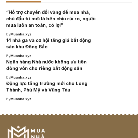
“Hỗ trợ chuyển đổi vàng để mua nhà,
chủ đầu tư mới là bên chịu rủi ro, người
mua luôn an toàn, có lợi”
By
Muanha.xyz
14 nhà ga và cơ hội tăng giá bất động
sản khu Đông Bắc
By
Muanha.xyz
Ngân hàng Nhà nước không ưu tiên
dòng vốn cho riêng bất động sản
By
Muanha.xyz
Động lực tăng trưởng mới cho Long
Thành, Phú Mỹ và Vũng Tàu
By
Muanha.xyz