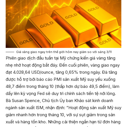
Giá vàng giao ngay trên thế giới hôm nay giảm so với sáng 3/11
Phiên giao dịch đầu tuần tại Mỹ chứng kiến giá vàng tăng
nhẹ nhờ hoạt động bắt đáy. Đến cuối phiên, vàng giao ngay
đạt 4.028,64 USD/ounce, tăng 0,65% trong ngày. Đà tăng
được hỗ trợ bởi báo cáo PMI sản xuất Mỹ suy yếu xuống
48,7 điểm trong tháng 10 (thấp hơn dự báo 49,5 điểm), làm
dấy lên kỳ vọng Fed sẽ duy trì chính sách tiền tệ nới lỏng.
Bà Susan Spence, Chủ tịch Ủy ban Khảo sát kinh doanh
ngành sản xuất ISM, nhận định: “Hoạt động sản xuất Mỹ suy
giảm nhanh hơn trong tháng 10, với sự sụt giảm trong sản
xuất và hàng tồn kho. Những cải thiện ngắn hạn từ đơn hàng