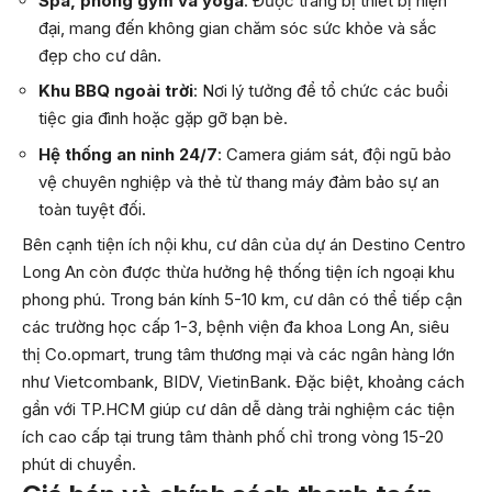
Spa, phòng gym và yoga
: Được trang bị thiết bị hiện
đại, mang đến không gian chăm sóc sức khỏe và sắc
đẹp cho cư dân.
Khu BBQ ngoài trời
: Nơi lý tưởng để tổ chức các buổi
tiệc gia đình hoặc gặp gỡ bạn bè.
Hệ thống an ninh 24/7
: Camera giám sát, đội ngũ bảo
vệ chuyên nghiệp và thẻ từ thang máy đảm bảo sự an
toàn tuyệt đối.
Bên cạnh tiện ích nội khu, cư dân của dự án Destino Centro
Long An còn được thừa hưởng hệ thống tiện ích ngoại khu
phong phú. Trong bán kính 5-10 km, cư dân có thể tiếp cận
các trường học cấp 1-3, bệnh viện đa khoa Long An, siêu
thị Co.opmart, trung tâm thương mại và các ngân hàng lớn
như Vietcombank, BIDV, VietinBank. Đặc biệt, khoảng cách
gần với TP.HCM giúp cư dân dễ dàng trải nghiệm các tiện
ích cao cấp tại trung tâm thành phố chỉ trong vòng 15-20
phút di chuyển.