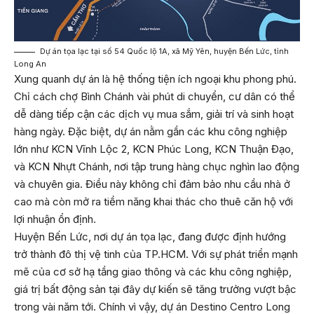
Dự án tọa lạc tại số 54 Quốc lộ 1A, xã Mỹ Yên, huyện Bến Lức, tỉnh
Long An
Xung quanh dự án là hệ thống tiện ích ngoại khu phong phú.
Chỉ cách chợ Bình Chánh vài phút di chuyển, cư dân có thể
dễ dàng tiếp cận các dịch vụ mua sắm, giải trí và sinh hoạt
hàng ngày. Đặc biệt, dự án nằm gần các khu công nghiệp
lớn như KCN Vĩnh Lộc 2, KCN Phúc Long, KCN Thuận Đạo,
và KCN Nhựt Chánh, nơi tập trung hàng chục nghìn lao động
và chuyên gia. Điều này không chỉ đảm bảo nhu cầu nhà ở
cao mà còn mở ra tiềm năng khai thác cho thuê căn hộ với
lợi nhuận ổn định.
Huyện Bến Lức, nơi dự án tọa lạc, đang được định hướng
trở thành đô thị vệ tinh của TP.HCM. Với sự phát triển mạnh
mẽ của cơ sở hạ tầng giao thông và các khu công nghiệp,
giá trị bất động sản tại đây dự kiến sẽ tăng trưởng vượt bậc
trong vài năm tới. Chính vì vậy, dự án Destino Centro Long