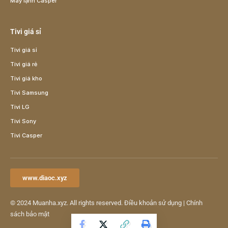
Máy lạnh Casper
Tivi giá sỉ
Tivi giá sỉ
Tivi giá rẻ
Tivi giá kho
Tivi Samsung
Tivi LG
Tivi Sony
Tivi Casper
www.diaoc.xyz
© 2024
Muanha.xyz
. All rights reserved.
Điều khoản sử dụng
|
Chính
sách bảo mật