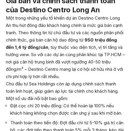
Giá bán và chính sách thanh toán
của Destino Centro Long An
Một trong những yếu tố khiến dự án Destino Centro Long
An thu hút đông đảo khách hàng chính là mức giá bán cạnh
tranh. Theo thông tin từ chủ đầu tư và các nguồn phân phối
chính thức, giá bán căn hộ dao động từ
950 triệu đồng
đến 1,4 tỷ đồng/căn
, tùy thuộc vào diện tích, vị trí tầng và
hướng view. So với các dự án cùng phân khúc tại TP.HCM –
nơi giá căn hộ trung bình đã vượt ngưỡng 40-50 triệu
đồng/m² – Destino Centro mang lại cơ hội sở hữu nhà ở với
chi phí hợp lý hơn rất nhiều.
Chủ đầu tư Sea Holdings còn áp dụng chính sách thanh
toán linh hoạt, giúp giảm áp lực tài chính cho khách hàng.
Một số ưu đãi nổi bật bao gồm:
Đặt cọc chỉ 20 triệu đồng: Có thể hoàn lại 100% nếu
khách hàng không chọn được căn ưng ý sau khi mở bán.
Thanh toán theo tiến độ: Đợt đầu chỉ từ 5-10% giá trị căn
hộ, các đợt tiếp theo thanh toán 5% mỗi 3 tháng, kéo dài