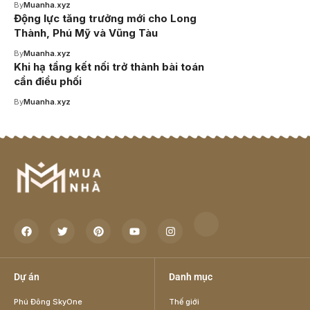
By
Muanha.xyz
Động lực tăng trưởng mới cho Long
Thành, Phú Mỹ và Vũng Tàu
By
Muanha.xyz
Khi hạ tầng kết nối trở thành bài toán
cần điều phối
By
Muanha.xyz
Dự án
Danh mục
Phú Đông SkyOne
Thế giới