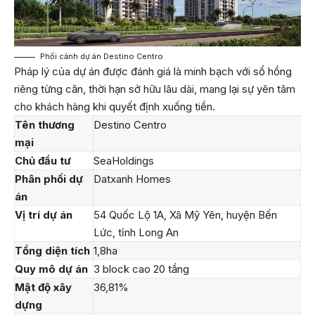
Phối cảnh dự án Destino Centro
Pháp lý của dự án được đánh giá là minh bạch với sổ hồng
riêng từng căn, thời hạn sở hữu lâu dài, mang lại sự yên tâm
cho khách hàng khi quyết định xuống tiền.
Tên thương
Destino Centro
mại
Chủ đầu tư
SeaHoldings
Phân phối dự
Datxanh Homes
án
Vị trí dự án
54 Quốc Lộ 1A, Xã Mỹ Yên, huyện Bến
Lức, tỉnh Long An
Tổng diện tích
1,8ha
Quy mô dự án
3 block cao 20 tầng
Mật độ xây
36,81%
dựng