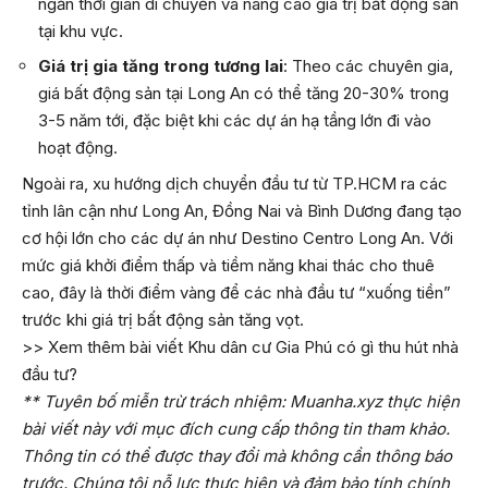
ngắn thời gian di chuyển và nâng cao giá trị bất động sản
tại khu vực.
Giá trị gia tăng trong tương lai
: Theo các chuyên gia,
giá bất động sản tại Long An có thể tăng 20-30% trong
3-5 năm tới, đặc biệt khi các dự án hạ tầng lớn đi vào
hoạt động.
Ngoài ra, xu hướng dịch chuyển đầu tư từ TP.HCM ra các
tỉnh lân cận như Long An, Đồng Nai và Bình Dương đang tạo
cơ hội lớn cho các dự án như Destino Centro Long An. Với
mức giá khởi điểm thấp và tiềm năng khai thác cho thuê
cao, đây là thời điểm vàng để các nhà đầu tư “xuống tiền”
trước khi giá trị bất động sản tăng vọt.
>> Xem thêm bài viết
Khu dân cư Gia Phú có gì thu hút nhà
đầu tư?
** Tuyên bố miễn trừ trách nhiệm: Muanha.xyz thực hiện
bài viết này với mục đích cung cấp thông tin tham khảo.
Thông tin có thể được thay đổi mà không cần thông báo
trước. Chúng tôi nỗ lực thực hiện và đảm bảo tính chính