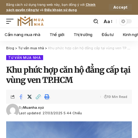
Bằng cách sử dụng trang web này, bạn đồng ý với
Chính
Accept
sách quyền riêng tư
và
Điều khoản sử dụng
.
Aa
Cẩm nang mua nhà
Thế giới
Thị trường
Đầu tư
Kinh ng
Blog
>
Tư vấn mua nhà
>
Khu phức hợp căn hộ đẳng cấp tại vùng ven TP.HCM
TƯ VẤN MUA NHÀ
Khu phức hợp căn hộ đẳng cấp tại
vùng ven TP.HCM
19 Min Read
By
Muanha.xyz
Last updated: 27/03/2025 5:44 Chiều