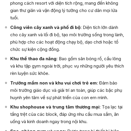
phong cách resort với diện tích rộng, mang đến không
gian thư giãn và vận động lý tưởng cho cư dân mọi lứa
tuổi.
Công viên cây xanh và phố đi bộ
: Diện tích lớn dành
cho cây xanh và lối đi bộ, tạo môi trường sống trong lành,
phù hợp cho các hoạt động chạy bộ, dạo chơi hoặc tổ
chức sự kiện cộng đồng.
Khu thể thao đa năng
: Bao gồm sân bóng rổ, cầu lông
và khu tập gym ngoài trời, phục vụ những người yêu thích
rèn luyện sức khỏe.
Trường mầm non và khu vui chơi trẻ em
: Đảm bảo
môi trường giáo dục và giải trí an toàn, giúp các bậc phụ
huynh yên tâm về sự phát triển của con em mình.
Khu shophouse và trung tâm thương mại
: Tọa lạc tại
tầng trệt của các block, đáp ứng nhu cầu mua sắm, ăn
uống và kinh doanh ngay trong nội khu.