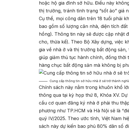
hoặc hộ gia đình sở hữu. Điều này khôn
thị trường, tránh tình trạng “sốt ảo” giá
Cụ thể, mọi công dân trên 18 tuổi phải k
bao gồm số lượng căn nhà, diện tích đất s
hồng). Thông tin này sẽ được cập nhật 
cho, thừa kế). Theo Bộ Xây dựng, việc k
gia về nhà ở và thị trường bất động sản, 
giúp giảm thủ tục hành chính, đồng thời 
hàng chục bất động sản mà không bị phá
Cung cấp thông tin sở hữu nhà ở sẽ trở thành nghĩ
Chính sách này nằm trong khuôn khổ lớn
thông qua tại kỳ họp thứ 8, Khóa XV. Dự
cầu cơ quan đăng ký nhà ở phải thu thập
phương như TP.HCM và Hà Nội sẽ là “điểm
quý IV/2025. Theo ước tính, Việt Nam hi
sách này dự kiến bao phủ 80% dân số đô 