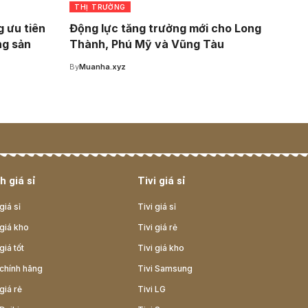
THỊ TRƯỜNG
 ưu tiên
Động lực tăng trưởng mới cho Long
ng sản
Thành, Phú Mỹ và Vũng Tàu
By
Muanha.xyz
h giá sỉ
Tivi giá sỉ
giá sỉ
Tivi giá sỉ
giá kho
Tivi giá rẻ
giá tốt
Tivi giá kho
chính hãng
Tivi Samsung
giá rẻ
Tivi LG