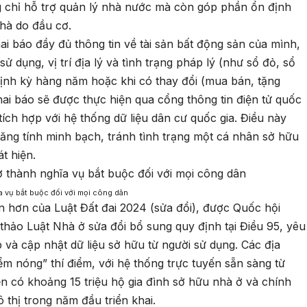
g chỉ hỗ trợ quản lý nhà nước mà còn góp phần ổn định
 nhà do đầu cơ.
hai báo đầy đủ thông tin về tài sản bất động sản của mình,
ử dụng, vị trí địa lý và tình trạng pháp lý (như sổ đỏ, sổ
định kỳ hàng năm hoặc khi có thay đổi (mua bán, tặng
hai báo sẽ được thực hiện qua cổng thông tin điện tử quốc
tích hợp với hệ thống dữ liệu dân cư quốc gia. Điều này
tăng tính minh bạch, tránh tình trạng một cá nhân sở hữu
t hiện.
a vụ bắt buộc đối với mọi công dân
 hơn của Luật Đất đai 2024 (sửa đổi), được Quốc hội
 thảo Luật Nhà ở sửa đổi bổ sung quy định tại Điều 95, yêu
 và cập nhật dữ liệu sở hữu từ người sử dụng. Các địa
 nóng” thí điểm, với hệ thống trực tuyến sẵn sàng từ
ện có khoảng 15 triệu hộ gia đình sở hữu nhà ở và chính
thị trong năm đầu triển khai.