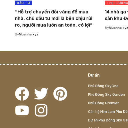
ĐẦU TƯ
THỊ TRƯỜN
“Hỗ trợ chuyển đổi vàng để mua
14 nhà ga 
nhà, chủ đầu tư mới là bên chịu rủi
sản khu Đ
ro, người mua luôn an toàn, có lợi”
By
Muanha.xy
By
Muanha.xyz
Dự án
Phú Đông SkyOne
Phú Đông Sky Garden
Phú Đông Premier
Căn hộ Him Lam Phú Đ
Dự án Phú Đông Sky Ga