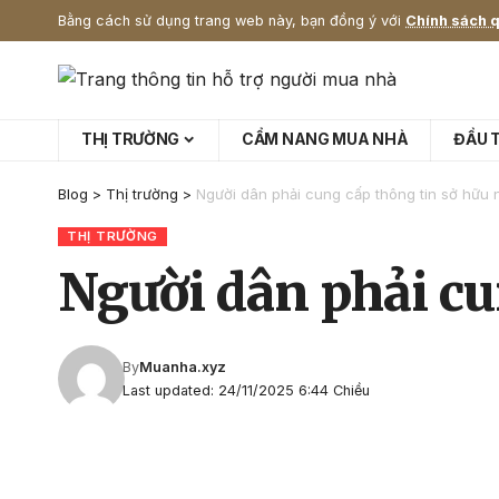
Bằng cách sử dụng trang web này, bạn đồng ý với
Chính sách q
THỊ TRƯỜNG
CẨM NANG MUA NHÀ
ĐẦU 
Blog
>
Thị trường
>
Người dân phải cung cấp thông tin sở hữu 
THỊ TRƯỜNG
Người dân phải cu
By
Muanha.xyz
Last updated: 24/11/2025 6:44 Chiều