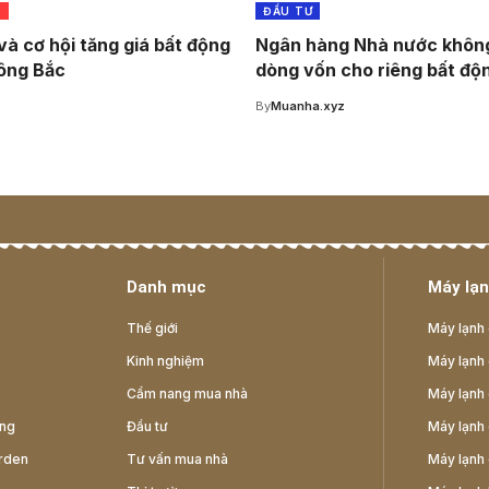
G
ĐẦU TƯ
và cơ hội tăng giá bất động
Ngân hàng Nhà nước không
ông Bắc
dòng vốn cho riêng bất độ
z
By
Muanha.xyz
Danh mục
Máy lạn
Thế giới
Máy lạnh 
Kinh nghiệm
Máy lạnh 
Cẩm nang mua nhà
Máy lạnh 
ông
Đầu tư
Máy lạnh 
rden
Tư vấn mua nhà
Máy lạnh 