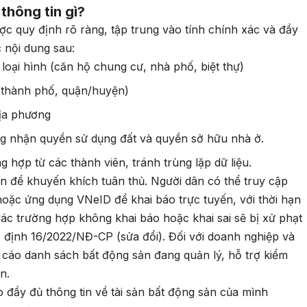
thông tin gì?
ợc quy định rõ ràng, tập trung vào tính chính xác và đầy
c nội dung sau:
loại hình (căn hộ chung cư, nhà phố, biệt thự)
nh/thành phố, quận/huyện)
địa phương
ng nhận quyền sử dụng đất và quyền sở hữu nhà ở.
ng hợp từ các thành viên, tránh trùng lặp dữ liệu.
ản để khuyến khích tuân thủ. Người dân có thể truy cập
hoặc ứng dụng VNeID để khai báo trực tuyến, với thời hạn
Các trường hợp không khai báo hoặc khai sai sẽ bị xử phạt
ị định 16/2022/NĐ-CP (sửa đổi). Đối với doanh nghiệp và
 cáo danh sách bất động sản đang quản lý, hỗ trợ kiểm
n.