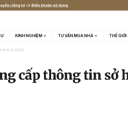
uyền riêng tư
và
Điều khoản sử dụng
.
TƯ
KINH NGHIỆM
TƯ VẤN MUA NHÀ
THẾ GIỚI
nhà ở từ 2026
ng cấp thông tin sở 