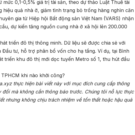
 từ mức 0,1-0,5% giá trị tài sản, theo dự thảo Luật Thuế tài
 hiệu quả nhà ở, giảm tình trạng bỏ trống hàng nghìn căn
huyên gia từ Hiệp hội Bất động sản Việt Nam (VARS) nhận
cầu, dự kiến tăng nguồn cung nhà ở xã hội lên 200.000
át triển đô thị thông minh. Dữ liệu sẽ được chia sẻ với
Đầu tư, hỗ trợ phân bổ vốn cho hạ tầng. Ví dụ, tại Bình
át triển khu đô thị mới dọc tuyến Metro số 1, thu hút đầu
4 TPHCM khi nào khởi công?
a.xyz thực hiện bài viết này với mục đích cung cấp thông
y đổi mà không cần thông báo trước. Chúng tôi nỗ lực thực
iết nhưng không chịu trách nhiệm về tổn thất hoặc hậu quả