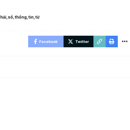
hải
số
thống
tin
từ
Facebook
Twitter