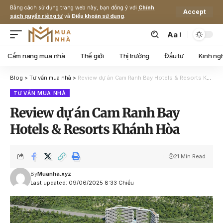
Bằng cách sử dụng trang web này, bạn đồng ý với
Chính
Accept
sách quyền riêng tư
và
Điều khoản sử dụng
.
Aa
Cẩm nang mua nhà
Thế giới
Thị trường
Đầu tư
Kinh ng
Blog
>
Tư vấn mua nhà
>
Review dự án Cam Ranh Bay Hotels & Resorts Khánh Hòa
TƯ VẤN MUA NHÀ
Review dự án Cam Ranh Bay
Hotels & Resorts Khánh Hòa
21 Min Read
By
Muanha.xyz
Last updated: 09/06/2025 8:33 Chiều