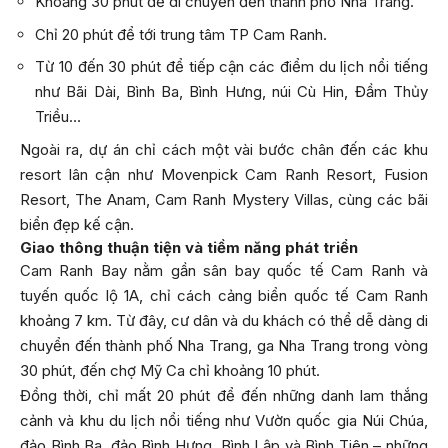
Khoảng 30 phút để di chuyển đến thành phố Nha Trang.
Chỉ 20 phút để tới trung tâm TP Cam Ranh.
Từ 10 đến 30 phút để tiếp cận các điểm du lịch nổi tiếng
như Bãi Dài, Bình Ba, Bình Hưng, núi Cù Hin, Đầm Thủy
Triều…
Ngoài ra, dự án chỉ cách một vài bước chân đến các khu
resort lân cận như Movenpick Cam Ranh Resort, Fusion
Resort, The Anam, Cam Ranh Mystery Villas, cùng các bãi
biển đẹp kế cận.
Giao thông thuận tiện và tiềm năng phát triển
Cam Ranh Bay nằm gần sân bay quốc tế Cam Ranh và
tuyến quốc lộ 1A, chỉ cách cảng biển quốc tế Cam Ranh
khoảng 7 km. Từ đây, cư dân và du khách có thể dễ dàng di
chuyển đến thành phố Nha Trang, ga Nha Trang trong vòng
30 phút, đến chợ Mỹ Ca chỉ khoảng 10 phút.
Đồng thời, chỉ mất 20 phút để đến những danh lam thắng
cảnh và khu du lịch nổi tiếng như Vườn quốc gia Núi Chúa,
đảo Bình Ba, đảo Bình Hưng, Bình Lập và Bình Tiên – những