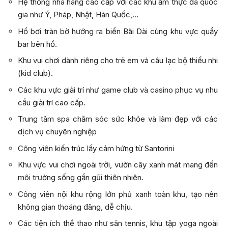
Hệ thống nhà hàng cao cấp với các khu ẩm thực đa quốc
gia như Ý, Pháp, Nhật, Hàn Quốc,…
Hồ bơi tràn bờ hướng ra biển Bãi Dài cùng khu vực quầy
bar bên hồ.
Khu vui chơi dành riêng cho trẻ em và câu lạc bộ thiếu nhi
(kid club).
Các khu vực giải trí như game club và casino phục vụ nhu
cầu giải trí cao cấp.
Trung tâm spa chăm sóc sức khỏe và làm đẹp với các
dịch vụ chuyên nghiệp
Công viên kiến trúc lấy cảm hứng từ Santorini
Khu vực vui chơi ngoài trời, vườn cây xanh mát mang đến
môi trường sống gần gũi thiên nhiên.
Công viên nội khu rộng lớn phủ xanh toàn khu, tạo nên
không gian thoáng đãng, dễ chịu.
Các tiện ích thể thao như sân tennis, khu tập yoga ngoài