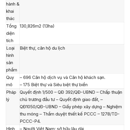
hành &
khai
thác
Tổng
130,826m2 (13ha)
diện
tích
Loại
Biệt thự, căn hộ du lịch
hình
sản
phẩm
Quy
– 696 Căn hộ dịch vụ và Căn hộ khách sạn.
mô
– 175 Biệt thự và Siêu biệt thự biển
Pháp
Quyết định 1/500 – QĐ 392/QĐ-UBND – Chấp thuận
lý
chủ trương đầu tư – Quyết định giao đất, –
QĐ1050/QĐ-UBND – Giấy phép xây dựng – Nghiệm
thu móng – Thẩm duyệt thiết kế PCCC – 1278/TD-
PCCC-P4.
Hình
– Người Việt Nam: sở hữu lâu dài