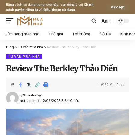
Bằng cách sử dụng trang web này, bạn đồng ý với
Chính
Accept
sách quyền riêng tư
và
Điều khoản sử dụng
.
Aa
Cẩm nang mua nhà
Thế giới
Thị trường
Đầu tư
Kinh ng
Blog
>
Tư vấn mua nhà
>
Review The Berkley Thảo Điền
TƯ VẤN MUA NHÀ
Review The Berkley Thảo Điền
22 Min Read
By
Muanha.xyz
Last updated: 12/05/2025 5:54 Chiều