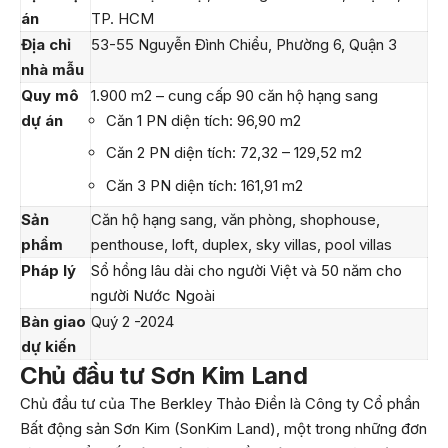
án
TP. HCM
Địa chỉ
53-55 Nguyễn Đình Chiểu, Phường 6, Quận 3
nhà mẫu
Quy mô
1.900 m2 – cung cấp 90 căn hộ hạng sang
dự án
Căn 1 PN diện tích: 96,90 m2
Căn 2 PN diện tích: 72,32 – 129,52 m2
Căn 3 PN diện tích: 161,91 m2
Sản
Căn hộ hạng sang, văn phòng, shophouse,
phẩm
penthouse, loft, duplex, sky villas, pool villas
Pháp lý
Sổ hồng lâu dài cho người Việt và 50 năm cho
người Nước Ngoài
Bàn giao
Quý 2 -2024
dự kiến
Chủ đầu tư Sơn Kim Land
Chủ đầu tư của The Berkley Thảo Điền là Công ty Cổ phần
Bất động sản Sơn Kim (SonKim Land), một trong những đơn