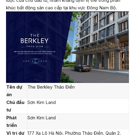
lược của chủ đầu tư, nhằm khẳng định vị thế trong phân
khúc bất động sản cao cấp tại khu vực Đông Nam Bộ.
Tên dự
The Berkley Thảo Điền
án
Chủ đầu
Sơn Kim Land
tư
Phát
Sơn Kim Land
triển
Vị trí dự
177 Xa Lộ Hà Nội, Phường Thảo Điền, Quận 2,