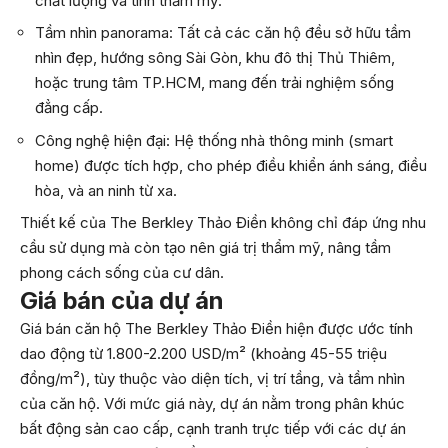
chất lượng và tính thẩm mỹ.
Tầm nhìn panorama: Tất cả các căn hộ đều sở hữu tầm
nhìn đẹp, hướng sông Sài Gòn, khu đô thị Thủ Thiêm,
hoặc trung tâm TP.HCM, mang đến trải nghiệm sống
đẳng cấp.
Công nghệ hiện đại: Hệ thống nhà thông minh (smart
home) được tích hợp, cho phép điều khiển ánh sáng, điều
hòa, và an ninh từ xa.
Thiết kế của The Berkley Thảo Điền không chỉ đáp ứng nhu
cầu sử dụng mà còn tạo nên giá trị thẩm mỹ, nâng tầm
phong cách sống của cư dân.
Giá bán của dự án
Giá bán căn hộ The Berkley Thảo Điền hiện được ước tính
dao động từ 1.800-2.200 USD/m² (khoảng 45-55 triệu
đồng/m²), tùy thuộc vào diện tích, vị trí tầng, và tầm nhìn
của căn hộ. Với mức giá này, dự án nằm trong phân khúc
bất động sản cao cấp, cạnh tranh trực tiếp với các dự án