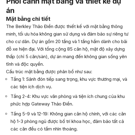
Phối cảnh mặt bằng và thiết kế dự
án
Mặt bằng chi tiết
The Berkley Thảo Điền được thiết kế với mặt bằng thông
minh, tối ưu hóa không gian sử dụng và đảm bảo sự riêng tư
cho cư dân. Dự án gồm 20 tầng và 1 tầng hầm dành cho bãi
đỗ xe hiện đại. Với tổng cộng 85 căn hộ, mật độ xây dựng
thấp (chỉ 5 căn/sàn), dự án mang đến không gian sống yên
tĩnh và độc quyền.
Cấu trúc mặt bằng được phân bổ như sau:
Tầng 1: Sảnh đón tiếp sang trọng, khu vực thương mại, và
các tiện ích dịch vụ.
Tầng 2-4: Khu vực văn phòng và tiện ích chung của khu
phức hợp Gateway Thảo Điền.
Tầng 5-9 và 12-19: Không gian căn hộ chính, với các căn
hộ 1-3 phòng ngủ được bố trí khoa học, đảm bảo tất cả
các căn đều có tầm nhìn thoáng.