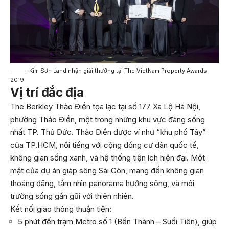
Kim Sơn Land nhận giải thưởng tại The VietNam Property Awards
2019
Vị trí đắc địa
The Berkley Thảo Điền tọa lạc tại số 177 Xa Lộ Hà Nội,
phường Thảo Điền, một trong những khu vực đáng sống
nhất TP. Thủ Đức. Thảo Điền được ví như “khu phố Tây”
của TP.HCM, nổi tiếng với cộng đồng cư dân quốc tế,
không gian sống xanh, và hệ thống tiện ích hiện đại. Một
mặt của dự án giáp sông Sài Gòn, mang đến không gian
thoáng đãng, tầm nhìn panorama hướng sông, và môi
trường sống gần gũi với thiên nhiên.
Kết nối giao thông thuận tiện:
5 phút đến trạm Metro số 1 (Bến Thành – Suối Tiên), giúp