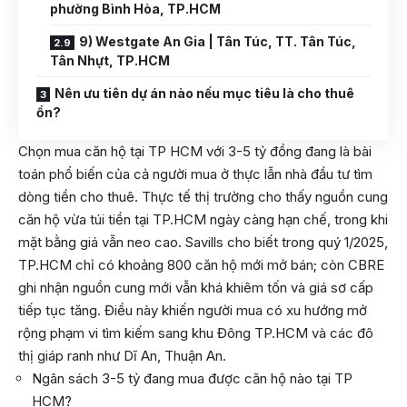
phường Bình Hòa, TP.HCM
9) Westgate An Gia | Tân Túc, TT. Tân Túc,
Tân Nhựt, TP.HCM
Nên ưu tiên dự án nào nếu mục tiêu là cho thuê
ổn?
Chọn mua căn hộ tại TP HCM với 3-5 tỷ đồng đang là bài
toán phổ biến của cả người mua ở thực lẫn nhà đầu tư tìm
dòng tiền cho thuê. Thực tế thị trường cho thấy nguồn cung
căn hộ vừa túi tiền tại TP.HCM ngày càng hạn chế, trong khi
mặt bằng giá vẫn neo cao. Savills cho biết trong quý 1/2025,
TP.HCM chỉ có khoảng 800 căn hộ mới mở bán; còn CBRE
ghi nhận nguồn cung mới vẫn khá khiêm tốn và giá sơ cấp
tiếp tục tăng. Điều này khiến người mua có xu hướng mở
rộng phạm vi tìm kiếm sang khu Đông TP.HCM và các đô
thị giáp ranh như Dĩ An, Thuận An.
Ngân sách 3-5 tỷ đang mua được căn hộ nào tại TP
HCM?