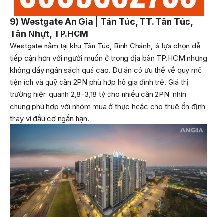
9) Westgate An Gia | Tân Túc, TT. Tân Túc,
Tân Nhựt, TP.HCM
Westgate nằm tại khu Tân Túc, Bình Chánh, là lựa chọn dễ
tiếp cận hơn với người muốn ở trong địa bàn TP.HCM nhưng
không đẩy ngân sách quá cao. Dự án có ưu thế về quy mô
tiện ích và quỹ căn 2PN phù hợp hộ gia đình trẻ. Giá thị
trường hiện quanh 2,8-3,18 tỷ cho nhiều căn 2PN, nhìn
chung phù hợp với nhóm mua ở thực hoặc cho thuê ổn định
thay vì đầu cơ ngắn hạn.