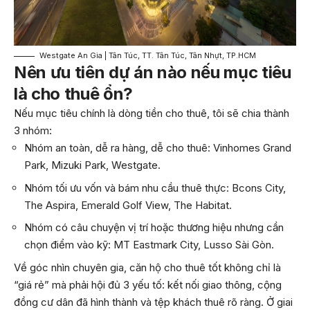
Westgate An Gia | Tân Túc, TT. Tân Túc, Tân Nhựt, TP.HCM
Nên ưu tiên dự án nào nếu mục tiêu
là cho thuê ổn?
Nếu mục tiêu chính là dòng tiền cho thuê, tôi sẽ chia thành
3 nhóm:
Nhóm an toàn, dễ ra hàng, dễ cho thuê: Vinhomes Grand
Park, Mizuki Park, Westgate.
Nhóm tối ưu vốn và bám nhu cầu thuê thực: Bcons City,
The Aspira, Emerald Golf View, The Habitat.
Nhóm có câu chuyện vị trí hoặc thương hiệu nhưng cần
chọn điểm vào kỹ: MT Eastmark City, Lusso Sài Gòn.
Về góc nhìn chuyên gia, căn hộ cho thuê tốt không chỉ là
“giá rẻ” mà phải hội đủ 3 yếu tố: kết nối giao thông, cộng
đồng cư dân đã hình thành và tệp khách thuê rõ ràng. Ở giai