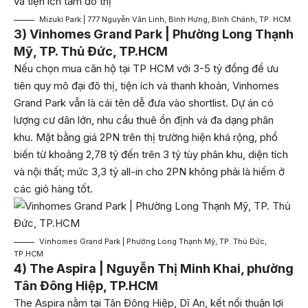
Mizuki Park | 777 Nguyễn Văn Linh, Bình Hưng, Bình Chánh, TP. HCM
3) Vinhomes Grand Park | Phường Long Thạnh
Mỹ, TP. Thủ Đức, TP.HCM
Nếu chọn mua căn hộ tại TP HCM với 3-5 tỷ đồng để ưu
tiên quy mô đại đô thị, tiện ích và thanh khoản, Vinhomes
Grand Park vẫn là cái tên dễ đưa vào shortlist. Dự án có
lượng cư dân lớn, nhu cầu thuê ổn định và đa dạng phân
khu. Mặt bằng giá 2PN trên thị trường hiện khá rộng, phổ
biến từ khoảng 2,78 tỷ đến trên 3 tỷ tùy phân khu, diện tích
và nội thất; mức 3,3 tỷ all-in cho 2PN không phải là hiếm ở
các giỏ hàng tốt.
Vinhomes Grand Park | Phường Long Thạnh Mỹ, TP. Thủ Đức,
TP.HCM
4) The Aspira | Nguyễn Thị Minh Khai, phường
Tân Đông Hiệp, TP.HCM
The Aspira nằm tại Tân Đông Hiệp, Dĩ An, kết nối thuận lợi