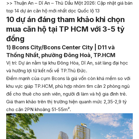
>> Thuận An – Dĩ An – Thủ Dầu Một 2026: Cập nhật giá bán
top 14 dự án căn hộ mới nhất dọc Quốc lộ 13
10 dự án đáng tham khảo khi chọn
mua căn hộ tại TP HCM với 3-5 tỷ
đồng
1) Bcons City/Bcons Center City | D11 và
Thống Nhất, phường Đông Hoà, TP.HCM
Vị trí: Dự án nằm tại khu Đông Hòa, Dĩ An, sát làng đại học
và hưởng lợi từ kết nối về TP.Thủ Đức.
Điểm mạnh của cụm Bcons là giá vốn còn khá mềm so với
khu vực giáp TP.HCM, phù hợp nhóm tìm căn 2 phòng ngủ
để cho thuê cho sinh viên, người đi làm và hộ gia đình trẻ.
Giá tham khảo trên thị trường hiện quanh mức 2,35-2,9 tỷ
cho căn 2PN khoảng 51-55m².