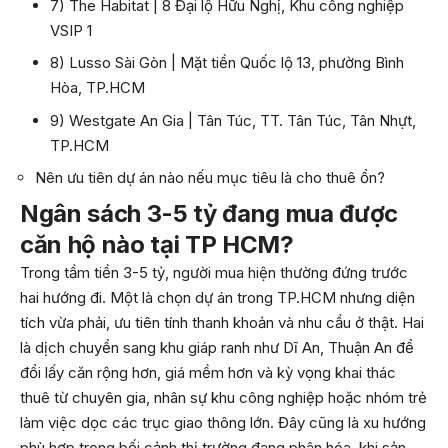
7) The Habitat | 8 Đại lộ Hữu Nghị, Khu công nghiệp
VSIP 1
8) Lusso Sài Gòn | Mặt tiền Quốc lộ 13, phường Bình
Hòa, TP.HCM
9) Westgate An Gia | Tân Túc, TT. Tân Túc, Tân Nhựt,
TP.HCM
Nên ưu tiên dự án nào nếu mục tiêu là cho thuê ổn?
Ngân sách 3-5 tỷ đang mua được
căn hộ nào tại TP HCM?
Trong tầm tiền 3-5 tỷ, người mua hiện thường đứng trước
hai hướng đi. Một là chọn dự án trong TP.HCM nhưng diện
tích vừa phải, ưu tiên tính thanh khoản và nhu cầu ở thật. Hai
là dịch chuyển sang khu giáp ranh như Dĩ An, Thuận An để
đổi lấy căn rộng hơn, giá mềm hơn và kỳ vọng khai thác
thuê từ chuyên gia, nhân sự khu công nghiệp hoặc nhóm trẻ
làm việc dọc các trục giao thông lớn. Đây cũng là xu hướng
phù hợp trong bối cảnh thị trường đang phân hóa, khi sản