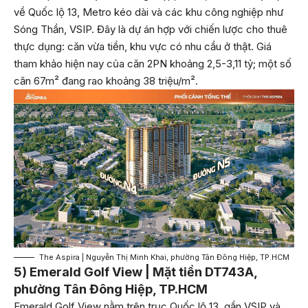
về Quốc lộ 13, Metro kéo dài và các khu công nghiệp như
Sóng Thần, VSIP. Đây là dự án hợp với chiến lược cho thuê
thực dụng: căn vừa tiền, khu vực có nhu cầu ở thật. Giá
tham khảo hiện nay của căn 2PN khoảng 2,5-3,11 tỷ; một số
căn 67m² đang rao khoảng 38 triệu/m².
The Aspira | Nguyễn Thị Minh Khai, phường Tân Đông Hiệp, TP.HCM
5) Emerald Golf View | Mặt tiền DT743A,
phường Tân Đông Hiệp, TP.HCM
Emerald Golf View nằm trên trục Quốc lộ 13, gần VSIP và