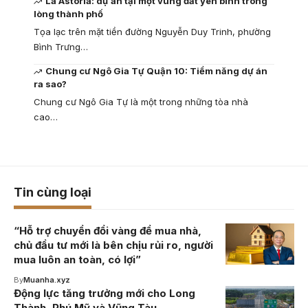
La Astoria: dự án tại một vùng đất yên bình trong
lòng thành phố
Tọa lạc trên mặt tiền đường Nguyễn Duy Trinh, phường
Bình Trưng…
Chung cư Ngô Gia Tự Quận 10: Tiềm năng dự án
ra sao?
Chung cư Ngô Gia Tự là một trong những tòa nhà
cao…
Tin cùng loại
“Hỗ trợ chuyển đổi vàng để mua nhà,
chủ đầu tư mới là bên chịu rủi ro, người
mua luôn an toàn, có lợi”
By
Muanha.xyz
Động lực tăng trưởng mới cho Long
Thành, Phú Mỹ và Vũng Tàu