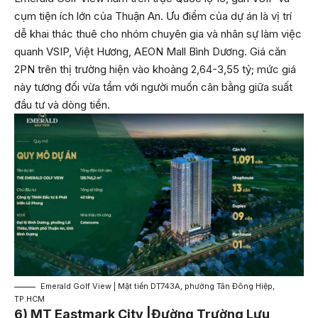
cụm tiện ích lớn của Thuận An. Ưu điểm của dự án là vị trí
dễ khai thác thuê cho nhóm chuyên gia và nhân sự làm việc
quanh VSIP, Việt Hương, AEON Mall Bình Dương. Giá căn
2PN trên thị trường hiện vào khoảng 2,64-3,55 tỷ; mức giá
này tương đối vừa tầm với người muốn cân bằng giữa suất
đầu tư và dòng tiền.
Emerald Golf View | Mặt tiền DT743A, phường Tân Đông Hiệp,
TP.HCM
6) MT Eastmark City |Đường Trường Lưu,