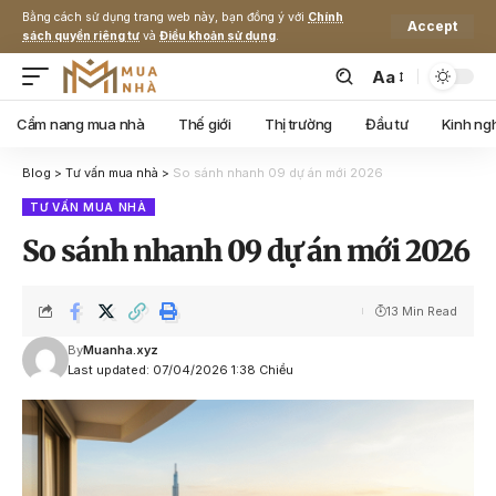
Bằng cách sử dụng trang web này, bạn đồng ý với
Chính
Accept
sách quyền riêng tư
và
Điều khoản sử dụng
.
Aa
Cẩm nang mua nhà
Thế giới
Thị trường
Đầu tư
Kinh ng
Blog
>
Tư vấn mua nhà
>
So sánh nhanh 09 dự án mới 2026
TƯ VẤN MUA NHÀ
So sánh nhanh 09 dự án mới 2026
13 Min Read
By
Muanha.xyz
Last updated: 07/04/2026 1:38 Chiều