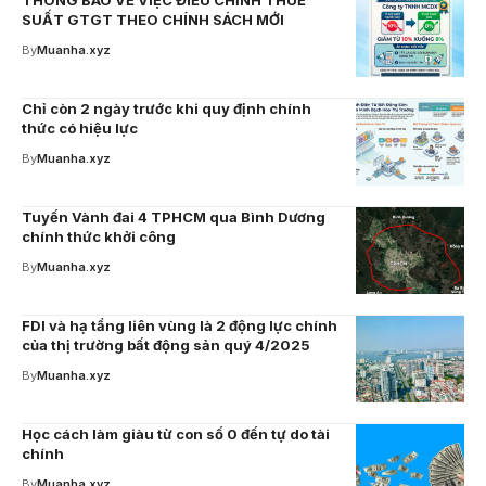
THÔNG BÁO VỀ VIỆC ĐIỀU CHỈNH THUẾ
SUẤT GTGT THEO CHÍNH SÁCH MỚI
By
Muanha.xyz
Chỉ còn 2 ngày trước khi quy định chính
thức có hiệu lực
By
Muanha.xyz
Tuyến Vành đai 4 TPHCM qua Bình Dương
chính thức khởi công
By
Muanha.xyz
FDI và hạ tầng liên vùng là 2 động lực chính
của thị trường bất động sản quý 4/2025
By
Muanha.xyz
Học cách làm giàu từ con số 0 đến tự do tài
chính
By
Muanha.xyz