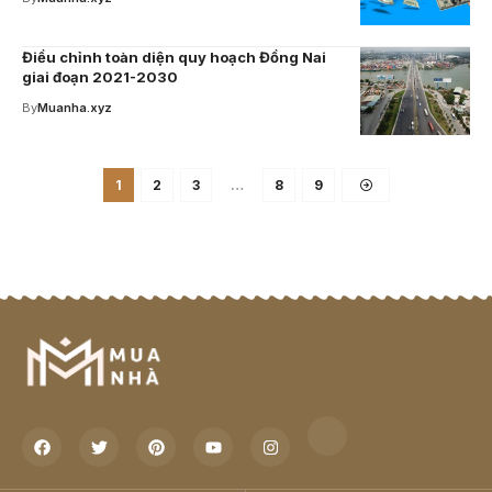
Điều chỉnh toàn diện quy hoạch Đồng Nai
giai đoạn 2021-2030
By
Muanha.xyz
1
2
3
…
8
9