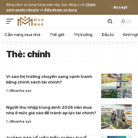
Bằng cách sử dụng trang web này, bạn đồng ý với
Chính
Accept
sách quyền riêng tư
và
Điều khoản sử dụng
.
Cẩm nang mua nhà
Thế giới
Thị trường
Đầu tư
Kinh ng
Thẻ:
chính
Vì sao thị trường chuyển sang cạnh tranh
bằng chính sách tài chính?
By
Muanha.xyz
Người thu nhập trung bình 2026 nên mua
nhà ở mức giá nào để tránh áp lực tài chính?
By
Muanha.xyz