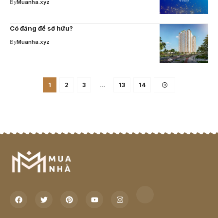
By
Muanha.xyz
Có đáng để sở hữu?
By
Muanha.xyz
1
2
3
…
13
14