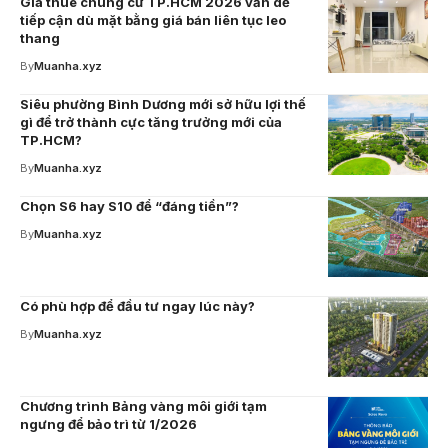
Giá thuê chung cư TP.HCM 2026 vẫn dễ
tiếp cận dù mặt bằng giá bán liên tục leo
thang
By
Muanha.xyz
Siêu phường Bình Dương mới sở hữu lợi thế
gì để trở thành cực tăng trưởng mới của
TP.HCM?
By
Muanha.xyz
Chọn S6 hay S10 để “đáng tiền”?
By
Muanha.xyz
Có phù hợp để đầu tư ngay lúc này?
By
Muanha.xyz
Chương trình Bảng vàng môi giới tạm
ngưng để bảo trì từ 1/2026