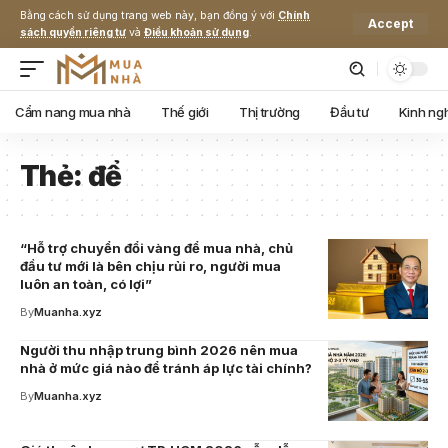
Bằng cách sử dụng trang web này, bạn đồng ý với
Chính
Accept
sách quyền riêng tư
và
Điều khoản sử dụng
.
Cẩm nang mua nhà
Thế giới
Thị trường
Đầu tư
Kinh ng
Thẻ:
để
“Hỗ trợ chuyển đổi vàng để mua nhà, chủ
đầu tư mới là bên chịu rủi ro, người mua
luôn an toàn, có lợi”
By
Muanha.xyz
Người thu nhập trung bình 2026 nên mua
nhà ở mức giá nào để tránh áp lực tài chính?
By
Muanha.xyz