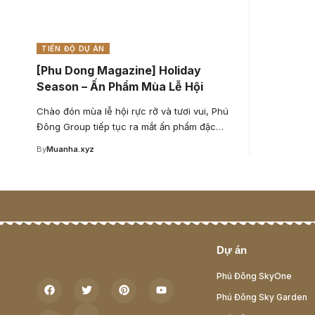
TIẾN ĐỘ DỰ ÁN
[Phu Dong Magazine] Holiday
Season – Ấn Phẩm Mùa Lễ Hội
Chào đón mùa lễ hội rực rỡ và tươi vui, Phú
Đông Group tiếp tục ra mắt ấn phẩm đặc…
By
Muanha.xyz
Dự án
Phú Đông SkyOne
Phú Đông Sky Garden