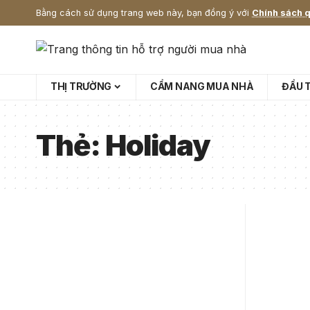
Bằng cách sử dụng trang web này, bạn đồng ý với
Chính sách q
THỊ TRƯỜNG
CẨM NANG MUA NHÀ
ĐẦU 
Thẻ:
Holiday