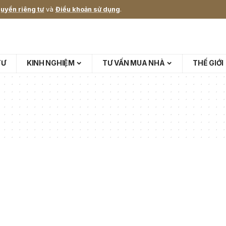
uyền riêng tư
và
Điều khoản sử dụng
.
TƯ
KINH NGHIỆM
TƯ VẤN MUA NHÀ
THẾ GIỚI