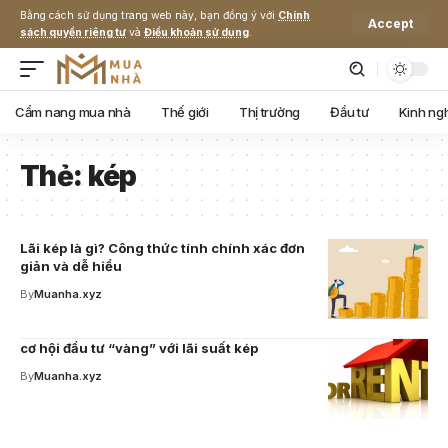
Bằng cách sử dụng trang web này, bạn đồng ý với
Chính
Accept
sách quyền riêng tư
và
Điều khoản sử dụng
.
Cẩm nang mua nhà
Thế giới
Thị trường
Đầu tư
Kinh ng
Thẻ:
kép
Lãi kép là gì? Công thức tính chính xác đơn
giản và dễ hiểu
By
Muanha.xyz
cơ hội đầu tư “vàng” với lãi suất kép
By
Muanha.xyz