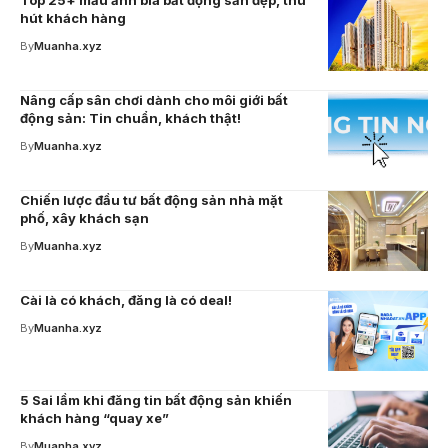
Top 25+ mẫu ảnh bìa bất động sản đẹp, thu
hút khách hàng
By
Muanha.xyz
Nâng cấp sân chơi dành cho môi giới bất
động sản: Tin chuẩn, khách thật!
By
Muanha.xyz
Chiến lược đầu tư bất động sản nhà mặt
phố, xây khách sạn
By
Muanha.xyz
Cài là có khách, đăng là có deal!
By
Muanha.xyz
5 Sai lầm khi đăng tin bất động sản khiến
khách hàng “quay xe”
By
Muanha.xyz