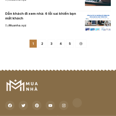
Dẫn khách đi xem nhà: 6 lỗi sai khiến bạn
mất khách
By
Muanha.xyz
1
2
3
4
5