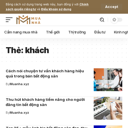
Bằng cách sử dụng trang web này, bạn đồng ý với
Chính
Accept
sách quyền riêng tư
và
Điều khoản sử dụng
.
Cẩm nang mua nhà
Thế giới
Thị trường
Đầu tư
Kinh ng
Thẻ:
khách
Cách nói chuyện tư vấn khách hàng hiệu
quả trong bán bất động sản
By
Muanha.xyz
Thu hút khách hàng tiềm năng cho người
đăng tin bất động sản
By
Muanha.xyz