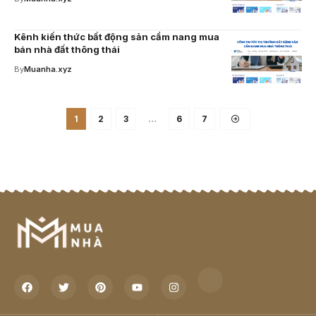
Kênh kiến thức bất động sản cẩm nang mua
bán nhà đất thông thái
By
Muanha.xyz
1
2
3
…
6
7