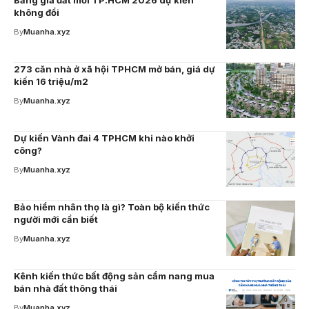
Bảng giá đất mới TP.HCM 2026 dự kiến
không đổi
By
Muanha.xyz
273 căn nhà ở xã hội TPHCM mở bán, giá dự
kiến 16 triệu/m2
By
Muanha.xyz
Dự kiến Vành đai 4 TPHCM khi nào khởi
công?
By
Muanha.xyz
Bảo hiểm nhân thọ là gì? Toàn bộ kiến thức
người mới cần biết
By
Muanha.xyz
Kênh kiến thức bất động sản cẩm nang mua
bán nhà đất thông thái
By
Muanha.xyz