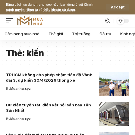
Bằng cách sử dụng trang web này, bạn đồng ý với
Chính
Accept
sách quyền riêng tư
và
Điều khoản sử dụng
.
Cẩm nang mua nhà
Thế giới
Thị trường
Đầu tư
Kinh ng
Thẻ:
kiến
TPHCM không cho phép chậm tiến độ Vành
đai 3, dự kiến 30/4/2026 thông xe
By
Muanha.xyz
Dự kiến tuyến tàu điện kết nối sân bay Tân
Sơn Nhất
By
Muanha.xyz