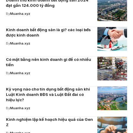
Doanh thu kinh doanh bất động sản 2024
đạt gần 124.000 tỷ đồng
By
Muanha.xyz
Kinh doanh bất động sản là gì? các loại bđs
được kinh doanh
By
Muanha.xyz
Có mặt bằng nên kinh doanh gì để có nhiều
tiền
By
Muanha.xyz
Kỳ vọng nào cho tín dụng bất động sản khi
Luật Kinh doanh BĐS và Luật Đất đai có
hiệu lực?
By
Muanha.xyz
Kinh nghiệm lập kế hoạch hiệu quả của Gen
Z