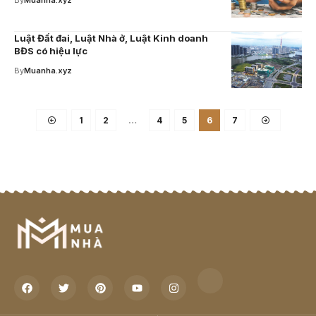
By
Muanha.xyz
Luật Đất đai, Luật Nhà ở, Luật Kinh doanh
BĐS có hiệu lực
By
Muanha.xyz
1
2
…
4
5
6
7