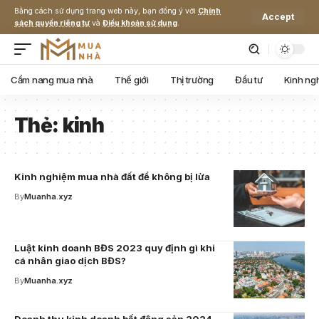
Bằng cách sử dụng trang web này, bạn đồng ý với
Chính
Accept
sách quyền riêng tư
và
Điều khoản sử dụng
.
Cẩm nang mua nhà
Thế giới
Thị trường
Đầu tư
Kinh ng
Thẻ:
kinh
Kinh nghiệm mua nhà đất để không bị lừa
By
Muanha.xyz
Luật kinh doanh BĐS 2023 quy định gì khi
cá nhân giao dịch BĐS?
By
Muanha.xyz