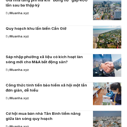
Giá nhà tăng phi mã khi “bùng nổ” gấp 400
lần sau ba thập kỷ
By
Muanha.xyz
Quy hoạch khu lấn biển Cần Giờ
By
Muanha.xyz
Sáp nhập phường xã liệu có kích hoạt làn
sóng mới cho M&A bất động sản?
By
Muanha.xyz
Công thức tính tiền bảo hiểm xã hội một lần
đơn giản, dễ hiểu
By
Muanha.xyz
Cơ hội mua bán nhà Tân Bình tiềm năng
giữa làn sóng quy hoạch
By
Muanha.xyz