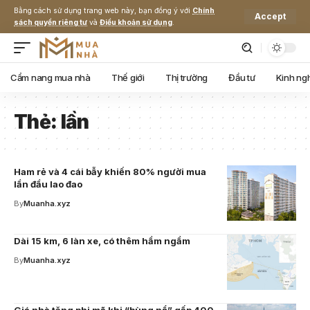
Bằng cách sử dụng trang web này, bạn đồng ý với
Chính
Accept
sách quyền riêng tư
và
Điều khoản sử dụng
.
Cẩm nang mua nhà
Thế giới
Thị trường
Đầu tư
Kinh ng
Thẻ:
lần
Ham rẻ và 4 cái bẫy khiến 80% người mua
lần đầu lao đao
By
Muanha.xyz
Dài 15 km, 6 làn xe, có thêm hầm ngầm
By
Muanha.xyz