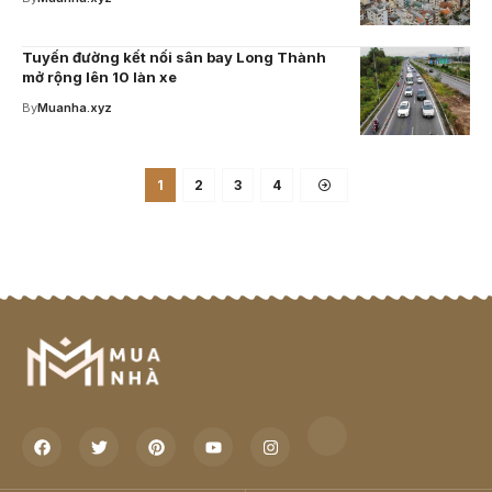
Tuyến đường kết nối sân bay Long Thành
mở rộng lên 10 làn xe
By
Muanha.xyz
1
2
3
4