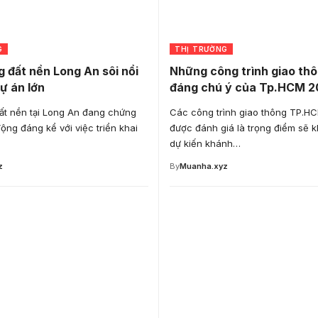
G
THỊ TRƯỜNG
g đất nền Long An sôi nổi
Những công trình giao thô
ự án lớn
đáng chú ý của Tp.HCM 2
đất nền tại Long An đang chứng
Các công trình giao thông TP.H
động đáng kể với việc triển khai
được đánh giá là trọng điểm sẽ 
dự kiến khánh…
z
By
Muanha.xyz