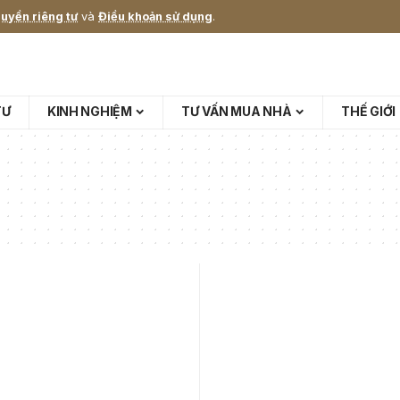
uyền riêng tư
và
Điều khoản sử dụng
.
TƯ
KINH NGHIỆM
TƯ VẤN MUA NHÀ
THẾ GIỚI