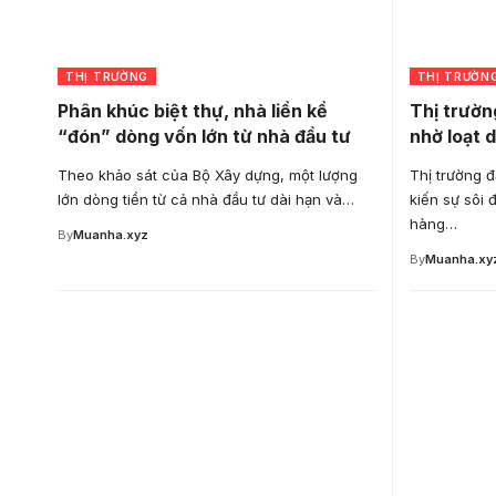
THỊ TRƯỜNG
THỊ TRƯỜN
Phân khúc biệt thự, nhà liền kề
Thị trườn
“đón” dòng vốn lớn từ nhà đầu tư
nhờ loạt d
Theo khảo sát của Bộ Xây dựng, một lượng
Thị trường 
lớn dòng tiền từ cả nhà đầu tư dài hạn và…
kiến sự sôi 
hàng…
By
Muanha.xyz
By
Muanha.xy