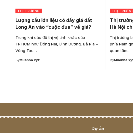
THỊ TRƯỜNG
THỊ TRƯỜN
Lượng cầu lớn liệu có đẩy giá đất
Thị trườ
Long An vào “cuộc đua” về giá?
Hà Nội ch
Trong khi các đô thị vệ tinh khác của
Thị trường 
TP.HCM như Đồng Nai, Bình Dương, Bà Rịa –
phía Nam gh
Vũng Tàu…
quan tâm…
By
Muanha.xyz
By
Muanha.xy
Dự án