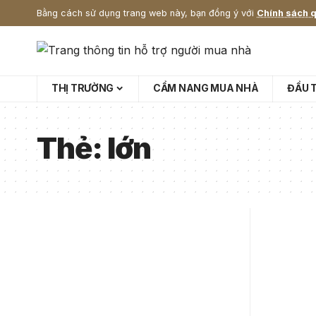
Bằng cách sử dụng trang web này, bạn đồng ý với
Chính sách q
THỊ TRƯỜNG
CẨM NANG MUA NHÀ
ĐẦU 
Thẻ:
lớn