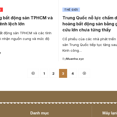
G
THẾ GIỚI
ng bất động sản TPHCM và
Trung Quốc nỗ lực chấm 
ênh lệch lớn
hoảng bất động sản bằng gó
cứu lớn chưa từng thấy
bất động sản TPHCM và các tỉnh
i nhận nguồn cung và mức độ
Cổ phiếu của các nhà phát triển
sản Trung Quốc tiếp tục tăng sau
Kinh công…
z
By
Muanha.xyz
1
2
3
4
Danh mục
Máy lạnh