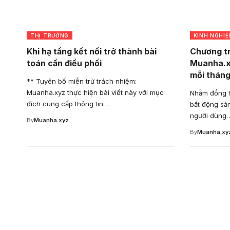
THỊ TRƯỜNG
KINH NGHI
Khi hạ tầng kết nối trở thành bài
Chương tr
toán cần điều phối
Muanha.xy
mỗi thán
** Tuyên bố miễn trừ trách nhiệm:
Muanha.xyz thực hiện bài viết này với mục
Nhằm đồng h
đích cung cấp thông tin…
bất động sản
người dùng
By
Muanha.xyz
By
Muanha.xy