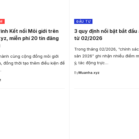
ỆM
ĐẦU TƯ
ình Kết nối Môi giới trên
3 quy định nổi bật bắt đầu
z, miễn phí 20 tin đăng
từ 02/2026
g
Trong tháng 02/2026, “chính sác
sản 2026” ghi nhận nhiều điểm 
ành cùng cộng đồng môi giới
ý, tác động trực…
, đồng thời tạo thêm điều kiện để
…
By
Muanha.xyz
z