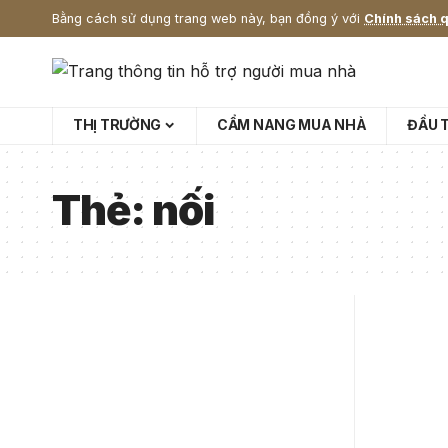
Bằng cách sử dụng trang web này, bạn đồng ý với
Chính sách q
THỊ TRƯỜNG
CẨM NANG MUA NHÀ
ĐẦU 
Thẻ:
nối