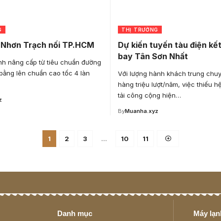
G
THỊ TRƯỜNG
 Nhơn Trạch nối TP.HCM
Dự kiến tuyến tàu điện kết
bay Tân Sơn Nhất
ịnh nâng cấp từ tiêu chuẩn đường
 bằng lên chuẩn cao tốc 4 làn
Với lượng hành khách trung chuy
hàng triệu lượt/năm, việc thiếu h
tải công cộng hiện…
z
By
Muanha.xyz
1
2
3
…
10
11
Danh mục
Máy lạnh