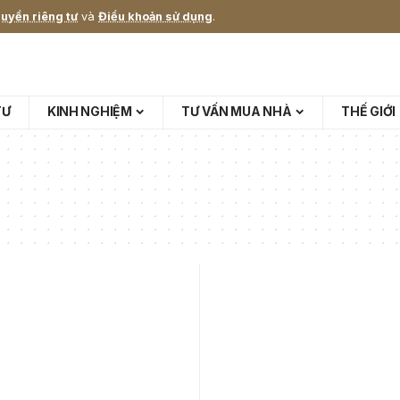
uyền riêng tư
và
Điều khoản sử dụng
.
TƯ
KINH NGHIỆM
TƯ VẤN MUA NHÀ
THẾ GIỚI