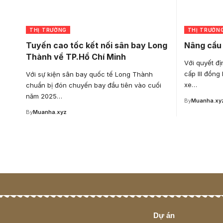
THỊ TRƯỜNG
THỊ TRƯỜN
Tuyến cao tốc kết nối sân bay Long
Nâng cầu
Thành về TP.Hồ Chí Minh
Với quyết đ
cấp III đồng
Với sự kiện sân bay quốc tế Long Thành
xe…
chuẩn bị đón chuyến bay đầu tiên vào cuối
năm 2025…
By
Muanha.xy
By
Muanha.xyz
Dự án