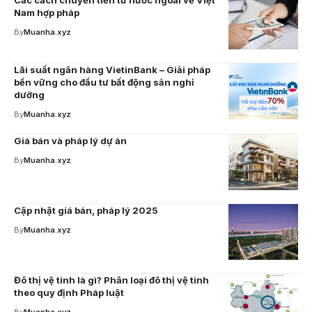
Các cách chuyển tiền từ nước ngoài về Việt
Nam hợp pháp
By
Muanha.xyz
Lãi suất ngân hàng VietinBank – Giải pháp
bền vững cho đầu tư bất động sản nghỉ
dưỡng
By
Muanha.xyz
Giá bán và pháp lý dự án
By
Muanha.xyz
Cập nhật giá bán, pháp lý 2025
By
Muanha.xyz
Đô thị vệ tinh là gì? Phân loại đô thị vệ tinh
theo quy định Pháp luật