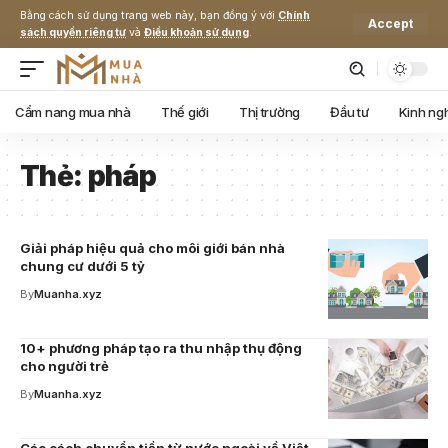
Bằng cách sử dụng trang web này, bạn đồng ý với
Chính
Accept
sách quyền riêng tư
và
Điều khoản sử dụng
.
Cẩm nang mua nhà
Thế giới
Thị trường
Đầu tư
Kinh ng
Thẻ:
pháp
Giải pháp hiệu quả cho môi giới bán nhà
chung cư dưới 5 tỷ
By
Muanha.xyz
10+ phương pháp tạo ra thu nhập thụ động
cho người trẻ
By
Muanha.xyz