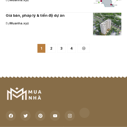
By
Muanha.xyz
Giá bán, pháp lý & tiến độ dự án
By
Muanha.xyz
1
2
3
4