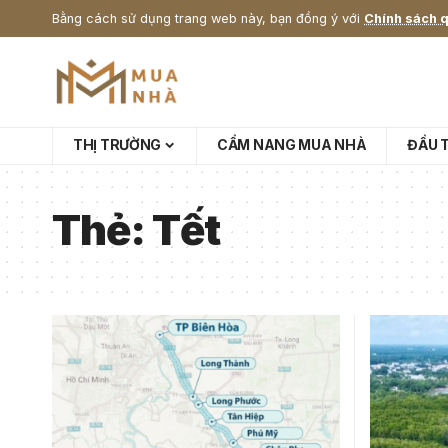
Bằng cách sử dụng trang web này, bạn đồng ý với
Chính sách q
THỊ TRƯỜNG
CẨM NANG MUA NHÀ
ĐẦU 
Thẻ:
Tết