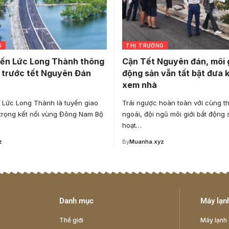
G
THỊ TRƯỜNG
Bến Lức Long Thành thông
Cận Tết Nguyên đán, môi g
 trước tết Nguyên Đán
động sản vẫn tất bật đưa 
xem nhà
 Lức Long Thành là tuyến giao
Trái ngược hoàn toàn với cùng t
trọng kết nối vùng Đông Nam Bộ
ngoái, đội ngũ môi giới bất động 
hoạt…
z
By
Muanha.xyz
Danh mục
Máy lạnh
Thế giới
Máy lạnh 