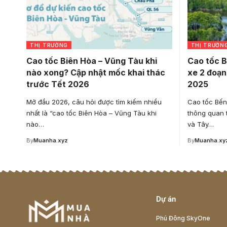
THỊ TRƯỜNG
THỊ TRƯỜN
Cao tốc Biên Hòa – Vũng Tàu khi
Cao tốc 
nào xong? Cập nhật mốc khai thác
xe 2 đoạn
trước Tết 2026
2025
Mở đầu 2026, câu hỏi được tìm kiếm nhiều
Cao tốc Bến
nhất là “cao tốc Biên Hòa – Vũng Tàu khi
thông quan 
nào…
và Tây…
By
Muanha.xyz
By
Muanha.xy
Dự án
Phú Đông SkyOne