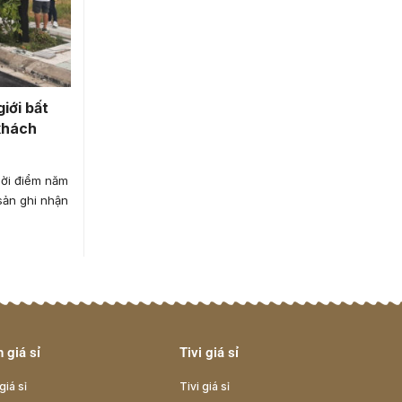
iới bất
khách
hời điểm năm
sản ghi nhận
 giá sỉ
Tivi giá sỉ
giá sỉ
Tivi giá sỉ