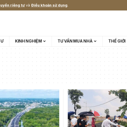
uyền riêng tư
và
Điều khoản sử dụng
.
TƯ
KINH NGHIỆM
TƯ VẤN MUA NHÀ
THẾ GIỚI