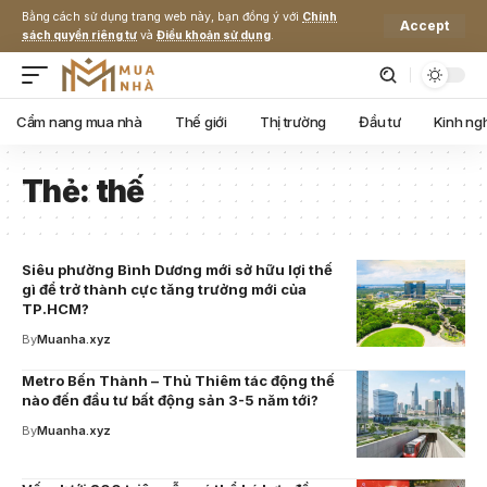
Bằng cách sử dụng trang web này, bạn đồng ý với
Chính
Accept
sách quyền riêng tư
và
Điều khoản sử dụng
.
Cẩm nang mua nhà
Thế giới
Thị trường
Đầu tư
Kinh ng
Thẻ:
thế
Siêu phường Bình Dương mới sở hữu lợi thế
gì để trở thành cực tăng trưởng mới của
TP.HCM?
By
Muanha.xyz
Metro Bến Thành – Thủ Thiêm tác động thế
nào đến đầu tư bất động sản 3-5 năm tới?
By
Muanha.xyz