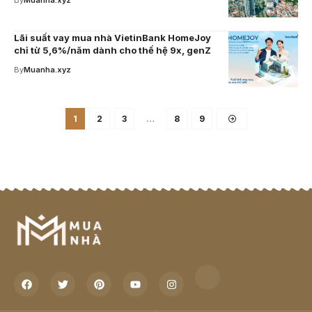
By
Muanha.xyz
Lãi suất vay mua nhà VietinBank HomeJoy
chỉ từ 5,6%/năm dành cho thế hệ 9x, genZ
By
Muanha.xyz
1
2
3
…
8
9