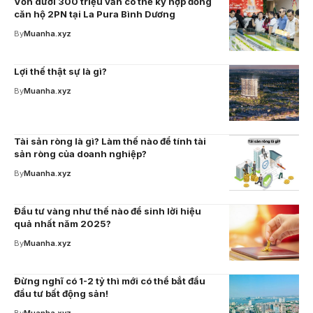
Vốn dưới 300 triệu vẫn có thể ký hợp đồng
căn hộ 2PN tại La Pura Bình Dương
By
Muanha.xyz
Lợi thế thật sự là gì?
By
Muanha.xyz
Tài sản ròng là gì? Làm thế nào để tính tài
sản ròng của doanh nghiệp?
By
Muanha.xyz
Đầu tư vàng như thế nào để sinh lời hiệu
quả nhất năm 2025?
By
Muanha.xyz
Đừng nghĩ có 1-2 tỷ thì mới có thể bắt đầu
đầu tư bất động sản!