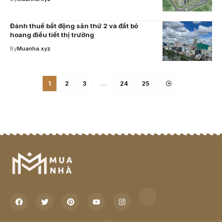
Đánh thuế bất động sản thứ 2 và đất bỏ
hoang điều tiết thị trường
By
Muanha.xyz
1
2
3
…
24
25