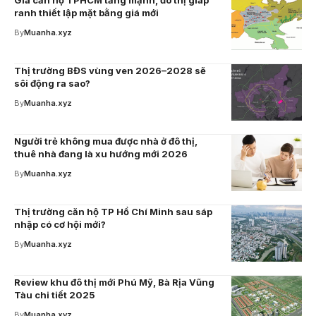
Giá căn hộ TPHCM tăng mạnh, đô thị giáp
ranh thiết lập mặt bằng giá mới
By
Muanha.xyz
Thị trường BĐS vùng ven 2026–2028 sẽ
sôi động ra sao?
By
Muanha.xyz
Người trẻ không mua được nhà ở đô thị,
thuê nhà đang là xu hướng mới 2026
By
Muanha.xyz
Thị trường căn hộ TP Hồ Chí Minh sau sáp
nhập có cơ hội mới?
By
Muanha.xyz
Review khu đô thị mới Phú Mỹ, Bà Rịa Vũng
Tàu chi tiết 2025
By
Muanha.xyz