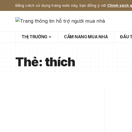
Bằng cách sử dụng trang web này, bạn đồng ý với
Chính sách q
THỊ TRƯỜNG
CẨM NANG MUA NHÀ
ĐẦU 
Thẻ:
thích