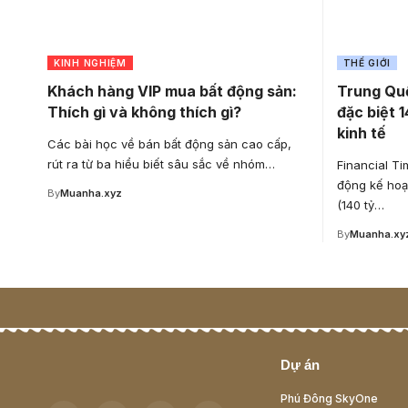
KINH NGHIỆM
THẾ GIỚI
Khách hàng VIP mua bất động sản:
Trung Quố
Thích gì và không thích gì?
đặc biệt 1
kinh tế
Các bài học về bán bất động sản cao cấp,
rút ra từ ba hiểu biết sâu sắc về nhóm…
Financial Ti
động kế hoạ
By
Muanha.xyz
(140 tỷ…
By
Muanha.xy
Dự án
Phú Đông SkyOne