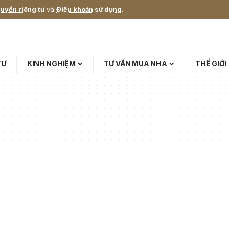
uyền riêng tư
và
Điều khoản sử dụng
.
TƯ
KINH NGHIỆM
TƯ VẤN MUA NHÀ
THẾ GIỚI