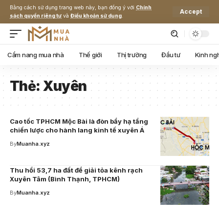
Bằng cách sử dụng trang web này, bạn đồng ý với
Chính
Accept
sách quyền riêng tư
và
Điều khoản sử dụng
.
Cẩm nang mua nhà
Thế giới
Thị trường
Đầu tư
Kinh ng
Thẻ:
Xuyên
Cao tốc TPHCM Mộc Bài là đòn bẩy hạ tầng
chiến lược cho hành lang kinh tế xuyên Á
By
Muanha.xyz
Thu hồi 53,7 ha đất để giải tỏa kênh rạch
Xuyên Tâm (Bình Thạnh, TPHCM)
By
Muanha.xyz