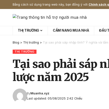
Bằng cách sử dụng trang web này, bạn đồng ý với
Chính sách q
THỊ TRƯỜNG
CẨM NANG MUA NHÀ
ĐẦU 
Blog
>
Thị trường
>
Tại sao phải sáp nhập tỉnh? Ý nghĩa và tầ
THỊ TRƯỜNG
Tại sao phải sáp 
lược năm 2025
By
Muanha.xyz
Last updated: 05/08/2025 2:42 Chiều