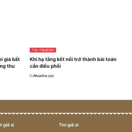
THỊ TRƯỜNG
i giá bất
Khi hạ tầng kết nối trở thành bài toán
ăng thu
cần điều phối
By
Muanha.xyz
 giá sỉ
Tivi giá sỉ