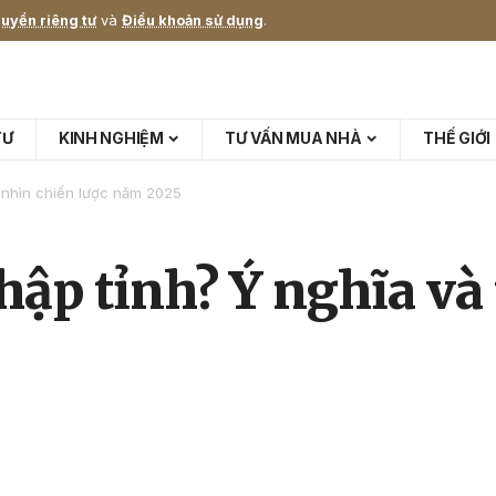
uyền riêng tư
và
Điều khoản sử dụng
.
TƯ
KINH NGHIỆM
TƯ VẤN MUA NHÀ
THẾ GIỚI
m nhìn chiến lược năm 2025
nhập tỉnh? Ý nghĩa v