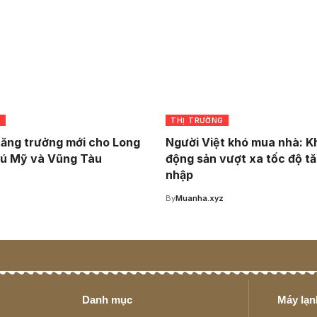
G
THỊ TRƯỜNG
tăng trưởng mới cho Long
Người Việt khó mua nhà: Kh
ú Mỹ và Vũng Tàu
động sản vượt xa tốc độ t
nhập
z
By
Muanha.xyz
Danh mục
Máy lạnh