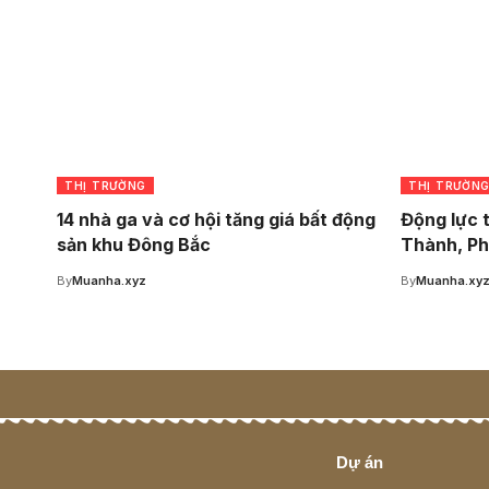
THỊ TRƯỜNG
THỊ TRƯỜN
14 nhà ga và cơ hội tăng giá bất động
Động lực 
sản khu Đông Bắc
Thành, Ph
By
Muanha.xyz
By
Muanha.xy
Dự án