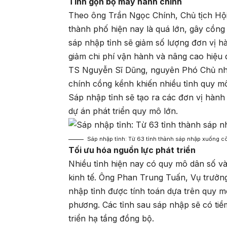
Tinh gọn bộ máy hành chính
Theo ông Trần Ngọc Chính, Chủ tịch Hội 
thành phố hiện nay là quá lớn, gây cồn
sáp nhập tỉnh sẽ giảm số lượng đơn vị hà
giảm chi phí vận hành và nâng cao hiệu q
TS Nguyễn Sĩ Dũng, nguyên Phó Chủ n
chính cồng kềnh khiến nhiều tỉnh quy mô 
Sáp nhập tỉnh sẽ tạo ra các đơn vị hàn
dự án phát triển quy mô lớn.
Sáp nhập tỉnh: Từ 63 tỉnh thành sáp nhập xuống c
Tối ưu hóa nguồn lực phát triển
Nhiều tỉnh hiện nay có quy mô dân số và
kinh tế. Ông Phan Trung Tuấn, Vụ trưởng
nhập tỉnh được tính toán dựa trên quy mô,
phương. Các tỉnh sau sáp nhập sẽ có tiề
triển hạ tầng đồng bộ.