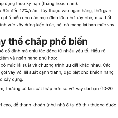
 áp dụng theo kỳ hạn (tháng hoặc năm).
từ 6% đến 12%/năm, tùy thuộc vào ngân hàng, thời gian
ọn phổ biến cho các mục đích lớn như xây nhà, mua bất
ĩnh vực xây dựng kiến trúc, bởi nó mang lại hạn mức vay
vay thế chấp phổ biến
số cố định mà chịu tác động từ nhiều yếu tố. Hiểu rõ
 điểm và ngân hàng phù hợp:
 có mức lãi suất và chương trình ưu đãi khác nhau. Các
ói vay với lãi suất cạnh tranh, đặc biệt cho khách hàng
ực xây dựng.
m) thường có lãi suất thấp hơn so với vay dài hạn (10-20
 trị cao, dễ thanh khoản (như nhà ở tại đô thị) thường được