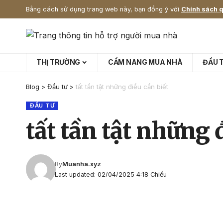
Bằng cách sử dụng trang web này, bạn đồng ý với
Chính sách q
THỊ TRƯỜNG
CẨM NANG MUA NHÀ
ĐẦU 
Blog
>
Đầu tư
>
tất tần tật những điều cần biết
ĐẦU TƯ
tất tần tật những 
By
Muanha.xyz
Last updated: 02/04/2025 4:18 Chiều