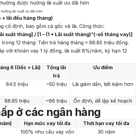
 hưởng lãi suất ưu đãi hơn
 + lãi đều hàng tháng)
áng cố định, bao gồm cả gốc và lãi. Công thức:
i suất tháng] / [1 – (1 + Lãi suất tháng)^(-số tháng vay)]
ả trong 12 tháng: Tiền trả hàng tháng ≈ 88.85 triệu đồng.
p với khoản vay 1 tỷ đồng, lãi suất 8%/năm, kỳ hạn 12
áng 6 (Gốc + Lãi)
Tổng lãi
Ưu điểm
trả
84.5 triệu
~50 triệu
Lãi giảm dần, tiết kiệm hơn
88.85 triệu
~66 triệu
Ổn định, dễ lập kế hoạch
chấp ở các ngân hàng
/năm)
Hạn mức vay tối đa
Thời hạn vay tối đa
100% nhu cầu vay vốn
30 năm