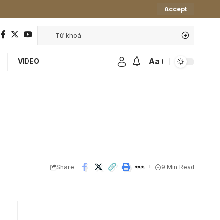
Accept
Aa
VIDEO
Share
9 Min Read