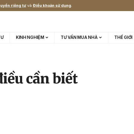
uyền riêng tư
và
Điều khoản sử dụng
.
TƯ
KINH NGHIỆM
TƯ VẤN MUA NHÀ
THẾ GIỚI
điều cần biết