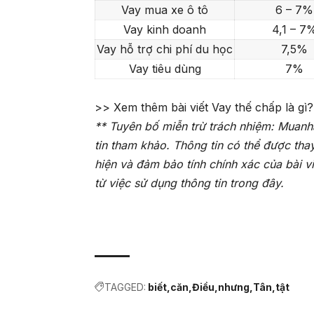
Vay mua xe ô tô
6 – 7%
Vay kinh doanh
4,1 – 7
Vay hỗ trợ chi phí du học
7,5%
Vay tiêu dùng
7%
>> Xem thêm bài viết
Vay thế chấp là gì
** Tuyên bố miễn trừ trách nhiệm: Muanh
tin tham khảo. Thông tin có thể được tha
hiện và đảm bảo tính chính xác của bài v
từ việc sử dụng thông tin trong đây.
TAGGED:
biết
căn
Điều
nhưng
Tân
tật