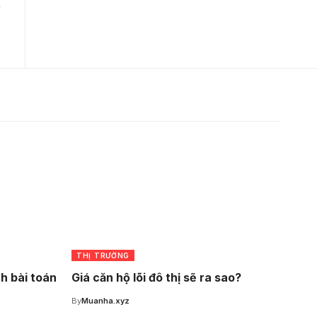
THỊ TRƯỜNG
nh bài toán
Giá căn hộ lõi đô thị sẽ ra sao?
By
Muanha.xyz