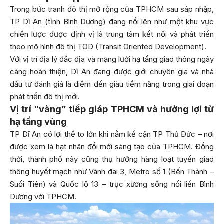
Trong bức tranh đô thị mở rộng của TPHCM sau sáp nhập,
TP Dĩ An (tỉnh Bình Dương) đang nổi lên như một khu vực
chiến lược được định vị là trung tâm kết nối và phát triển
theo mô hình đô thị TOD (Transit Oriented Development).
Với vị trí địa lý đắc địa và mạng lưới hạ tầng giao thông ngày
càng hoàn thiện, Dĩ An đang được giới chuyên gia và nhà
đầu tư đánh giá là điểm đến giàu tiềm năng trong giai đoạn
phát triển đô thị mới.
Vị trí “vàng” tiếp giáp TPHCM và hưởng lợi từ
hạ tầng vùng
TP Dĩ An có lợi thế to lớn khi nằm kề cận TP Thủ Đức – nơi
được xem là hạt nhân đổi mới sáng tạo của TPHCM. Đồng
thời, thành phố này cũng thụ hưởng hàng loạt tuyến giao
thông huyết mạch như Vành đai 3, Metro số 1 (Bến Thành –
Suối Tiên) và Quốc lộ 13 – trục xương sống nối liền Bình
Dương với TPHCM.