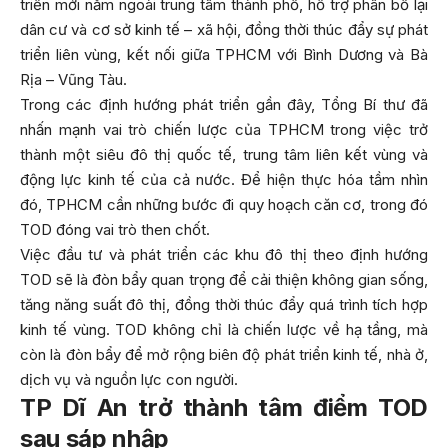
triển mới nằm ngoài trung tâm thành phố, hỗ trợ phân bổ lại
dân cư và cơ sở kinh tế – xã hội, đồng thời thúc đẩy sự phát
triển liên vùng, kết nối giữa TPHCM với Bình Dương và Bà
Rịa – Vũng Tàu.
Trong các định hướng phát triển gần đây, Tổng Bí thư đã
nhấn mạnh vai trò chiến lược của TPHCM trong việc trở
thành một siêu đô thị quốc tế, trung tâm liên kết vùng và
động lực kinh tế của cả nước. Để hiện thực hóa tầm nhìn
đó, TPHCM cần những bước đi quy hoạch căn cơ, trong đó
TOD đóng vai trò then chốt.
Việc đầu tư và phát triển các khu đô thị theo định hướng
TOD sẽ là đòn bẩy quan trọng để cải thiện không gian sống,
tăng năng suất đô thị, đồng thời thúc đẩy quá trình tích hợp
kinh tế vùng. TOD không chỉ là chiến lược về hạ tầng, mà
còn là đòn bẩy để mở rộng biên độ phát triển kinh tế, nhà ở,
dịch vụ và nguồn lực con người.
TP Dĩ An trở thành tâm điểm TOD
sau sáp nhập