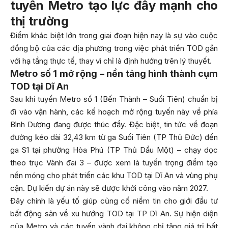
tuyến Metro tạo lực đẩy mạnh cho
thị trường
Điểm khác biệt lớn trong giai đoạn hiện nay là sự vào cuộc
đồng bộ của các địa phương trong việc phát triển TOD gắn
với hạ tầng thực tế, thay vì chỉ là định hướng trên lý thuyết.
Metro số 1 mở rộng – nền tảng hình thành cụm
TOD tại Dĩ An
Sau khi tuyến Metro số 1 (Bến Thành – Suối Tiên) chuẩn bị
đi vào vận hành, các kế hoạch mở rộng tuyến này về phía
Bình Dương đang được thúc đẩy. Đặc biệt, tin tức về đoạn
đường kéo dài 32,43 km từ ga Suối Tiên (TP Thủ Đức) đến
ga S1 tại phường Hòa Phú (TP Thủ Dầu Một) – chạy dọc
theo trục Vành đai 3 – được xem là tuyến trọng điểm tạo
nền móng cho phát triển các khu TOD tại Dĩ An và vùng phụ
cận. Dự kiến dự án này sẽ được khởi công vào năm 2027.
Đây chính là yếu tố giúp củng cố niềm tin cho giới đầu tư
bất động sản về xu hướng TOD tại TP Dĩ An. Sự hiện diện
của Metro và các tuyến vành đai không chỉ tăng giá trị bất