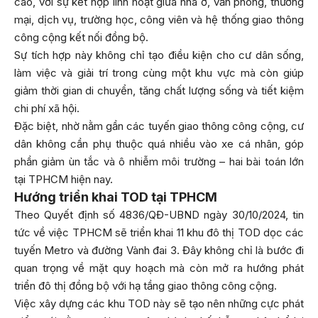
cao, với sự kết hợp linh hoạt giữa nhà ở, văn phòng, thương
mại, dịch vụ, trường học, công viên và hệ thống giao thông
công cộng kết nối đồng bộ.
Sự tích hợp này không chỉ tạo điều kiện cho cư dân sống,
làm việc và giải trí trong cùng một khu vực mà còn giúp
giảm thời gian di chuyển, tăng chất lượng sống và tiết kiệm
chi phí xã hội.
Đặc biệt, nhờ nằm gần các tuyến giao thông công cộng, cư
dân không cần phụ thuộc quá nhiều vào xe cá nhân, góp
phần giảm ùn tắc và ô nhiễm môi trường – hai bài toán lớn
tại TPHCM hiện nay.
Hướng triển khai TOD tại TPHCM
Theo Quyết định số 4836/QĐ-UBND ngày 30/10/2024, tin
tức về việc TPHCM sẽ triển khai 11 khu đô thị TOD dọc các
tuyến Metro và đường Vành đai 3. Đây không chỉ là bước đi
quan trọng về mặt quy hoạch mà còn mở ra hướng phát
triển đô thị đồng bộ với hạ tầng giao thông công cộng.
Việc xây dựng các khu TOD này sẽ tạo nên những cực phát