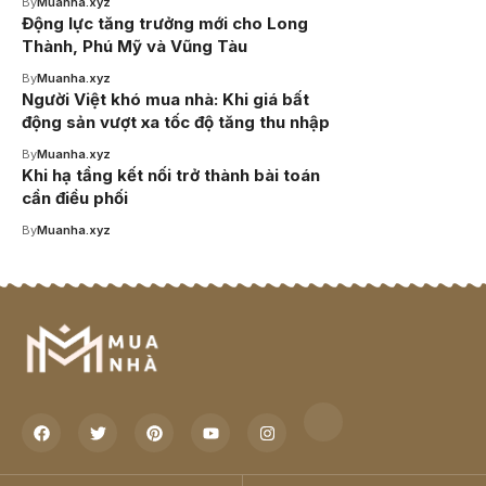
By
Muanha.xyz
Động lực tăng trưởng mới cho Long
Thành, Phú Mỹ và Vũng Tàu
By
Muanha.xyz
Người Việt khó mua nhà: Khi giá bất
động sản vượt xa tốc độ tăng thu nhập
By
Muanha.xyz
Khi hạ tầng kết nối trở thành bài toán
cần điều phối
By
Muanha.xyz