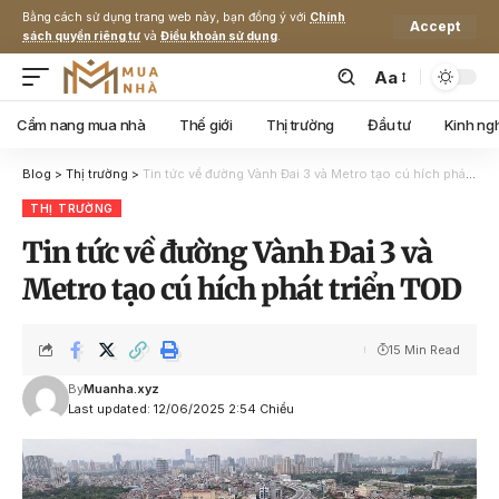
Bằng cách sử dụng trang web này, bạn đồng ý với
Chính
Accept
sách quyền riêng tư
và
Điều khoản sử dụng
.
Aa
Cẩm nang mua nhà
Thế giới
Thị trường
Đầu tư
Kinh ng
Blog
>
Thị trường
>
Tin tức về đường Vành Đai 3 và Metro tạo cú hích phát triển TOD
THỊ TRƯỜNG
Tin tức về đường Vành Đai 3 và
Metro tạo cú hích phát triển TOD
15 Min Read
By
Muanha.xyz
Last updated: 12/06/2025 2:54 Chiều