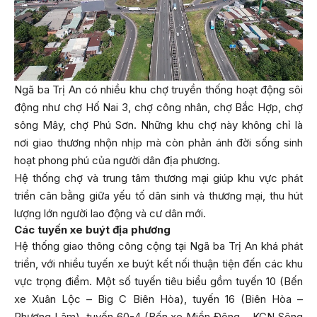
Ngã ba Trị An có nhiều khu chợ truyền thống hoạt động sôi
động như chợ Hố Nai 3, chợ công nhân, chợ Bắc Hợp, chợ
sông Mây, chợ Phú Sơn. Những khu chợ này không chỉ là
nơi giao thương nhộn nhịp mà còn phản ánh đời sống sinh
hoạt phong phú của người dân địa phương.
Hệ thống chợ và trung tâm thương mại giúp khu vực phát
triển cân bằng giữa yếu tố dân sinh và thương mại, thu hút
lượng lớn người lao động và cư dân mới.
Các tuyến xe buýt địa phương
Hệ thống giao thông công cộng tại Ngã ba Trị An khá phát
triển, với nhiều tuyến xe buýt kết nối thuận tiện đến các khu
vực trọng điểm. Một số tuyến tiêu biểu gồm tuyến 10 (Bến
xe Xuân Lộc – Big C Biên Hòa), tuyến 16 (Biên Hòa –
Phương Lâm), tuyến 60-4 (Bến xe Miền Đông – KCN Sông