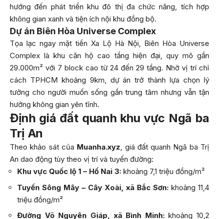
hướng đến phát triển khu đô thị đa chức năng, tích hợp
không gian xanh và tiện ích nội khu đồng bộ.
Dự án Biên Hòa Universe Complex
Tọa lạc ngay mặt tiền Xa Lộ Hà Nội, Biên Hòa Universe
Complex là khu căn hộ cao tầng hiện đại, quy mô gần
29.000m² với 7 block cao từ 24 đến 29 tầng. Nhờ vị trí chỉ
cách TPHCM khoảng 9km, dự án trở thành lựa chọn lý
tưởng cho người muốn sống gần trung tâm nhưng vẫn tận
hưởng không gian yên tĩnh.
Định giá đất quanh khu vực Ngã ba
Trị An
Theo khảo sát của
Muanha.xyz
, giá đất quanh Ngã ba Trị
An dao động tùy theo vị trí và tuyến đường:
Khu vực Quốc lộ 1 – Hố Nai 3:
khoảng 7,1 triệu đồng/m²
Tuyến Sông Mây – Cây Xoài, xã Bắc Sơn:
khoảng 11,4
triệu đồng/m²
Đường Võ Nguyên Giáp, xã Bình Minh:
khoảng 10,2