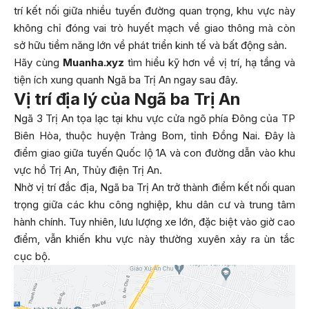
trí kết nối giữa nhiều tuyến đường quan trọng, khu vực này
không chỉ đóng vai trò huyết mạch về giao thông mà còn
sở hữu tiềm năng lớn về phát triển kinh tế và bất động sản.
Hãy cùng
Muanha.xyz
tìm hiểu kỹ hơn về vị trí, hạ tầng và
tiện ích xung quanh Ngã ba Trị An ngay sau đây.
Vị trí địa lý của Ngã ba Trị An
Ngã 3 Trị An tọa lạc tại khu vực cửa ngõ phía Đông của TP
Biên Hòa, thuộc huyện Trảng Bom, tỉnh Đồng Nai. Đây là
điểm giao giữa tuyến Quốc lộ 1A và con đường dẫn vào khu
vực hồ Trị An, Thủy điện Trị An.
Nhờ vị trí đắc địa, Ngã ba Trị An trở thành điểm kết nối quan
trọng giữa các khu công nghiệp, khu dân cư và trung tâm
hành chính. Tuy nhiên, lưu lượng xe lớn, đặc biệt vào giờ cao
điểm, vẫn khiến khu vực này thường xuyên xảy ra ùn tắc
cục bộ.