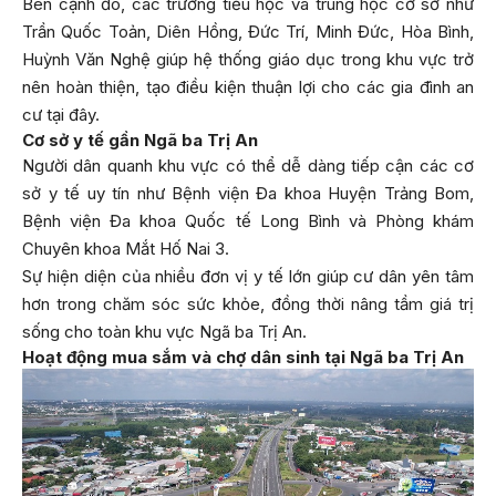
Bên cạnh đó, các trường tiểu học và trung học cơ sở như
Trần Quốc Toản, Diên Hồng, Đức Trí, Minh Đức, Hòa Bình,
Huỳnh Văn Nghệ giúp hệ thống giáo dục trong khu vực trở
nên hoàn thiện, tạo điều kiện thuận lợi cho các gia đình an
cư tại đây.
Cơ sở y tế gần Ngã ba Trị An
Người dân quanh khu vực có thể dễ dàng tiếp cận các cơ
sở y tế uy tín như Bệnh viện Đa khoa Huyện Trảng Bom,
Bệnh viện Đa khoa Quốc tế Long Bình và Phòng khám
Chuyên khoa Mắt Hố Nai 3.
Sự hiện diện của nhiều đơn vị y tế lớn giúp cư dân yên tâm
hơn trong chăm sóc sức khỏe, đồng thời nâng tầm giá trị
sống cho toàn khu vực Ngã ba Trị An.
Hoạt động mua sắm và chợ dân sinh tại Ngã ba Trị An