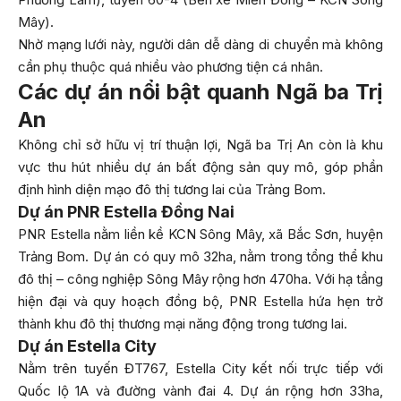
Mây).
Nhờ mạng lưới này, người dân dễ dàng di chuyển mà không
cần phụ thuộc quá nhiều vào phương tiện cá nhân.
Các dự án nổi bật quanh Ngã ba Trị
An
Không chỉ sở hữu vị trí thuận lợi, Ngã ba Trị An còn là khu
vực thu hút nhiều dự án bất động sản quy mô, góp phần
định hình diện mạo đô thị tương lai của Trảng Bom.
Dự án PNR Estella Đồng Nai
PNR Estella nằm liền kề KCN Sông Mây, xã Bắc Sơn, huyện
Trảng Bom. Dự án có quy mô 32ha, nằm trong tổng thể khu
đô thị – công nghiệp Sông Mây rộng hơn 470ha. Với hạ tầng
hiện đại và quy hoạch đồng bộ, PNR Estella hứa hẹn trở
thành khu đô thị thương mại năng động trong tương lai.
Dự án Estella City
Nằm trên tuyến ĐT767, Estella City kết nối trực tiếp với
Quốc lộ 1A và đường vành đai 4. Dự án rộng hơn 33ha,