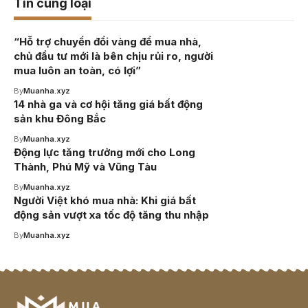
Tin cùng loại
“Hỗ trợ chuyển đổi vàng để mua nhà,
chủ đầu tư mới là bên chịu rủi ro, người
mua luôn an toàn, có lợi”
By
Muanha.xyz
14 nhà ga và cơ hội tăng giá bất động
sản khu Đông Bắc
By
Muanha.xyz
Động lực tăng trưởng mới cho Long
Thành, Phú Mỹ và Vũng Tàu
By
Muanha.xyz
Người Việt khó mua nhà: Khi giá bất
động sản vượt xa tốc độ tăng thu nhập
By
Muanha.xyz