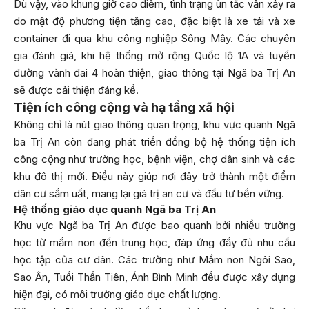
Dù vậy, vào khung giờ cao điểm, tình trạng ùn tắc vẫn xảy ra
do mật độ phương tiện tăng cao, đặc biệt là xe tải và xe
container đi qua khu công nghiệp Sông Mây. Các chuyên
gia đánh giá, khi hệ thống mở rộng Quốc lộ 1A và tuyến
đường vành đai 4 hoàn thiện, giao thông tại Ngã ba Trị An
sẽ được cải thiện đáng kể.
Tiện ích công cộng và hạ tầng xã hội
Không chỉ là nút giao thông quan trọng, khu vực quanh Ngã
ba Trị An còn đang phát triển đồng bộ hệ thống tiện ích
công cộng như trường học, bệnh viện, chợ dân sinh và các
khu đô thị mới. Điều này giúp nơi đây trở thành một điểm
dân cư sầm uất, mang lại giá trị an cư và đầu tư bền vững.
Hệ thống giáo dục quanh Ngã ba Trị An
Khu vực Ngã ba Trị An được bao quanh bởi nhiều trường
học từ mầm non đến trung học, đáp ứng đầy đủ nhu cầu
học tập của cư dân. Các trường như Mầm non Ngôi Sao,
Sao Ân, Tuổi Thần Tiên, Ánh Bình Minh đều được xây dựng
hiện đại, có môi trường giáo dục chất lượng.