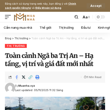
Bằng cách sử dụng trang web này, bạn đồng ý với
Chính
Accept
sách quyền riêng tư
và
Điều khoản sử dụng
.
Aa
Cẩm nang mua nhà
Thế giới
Thị trường
Đầu tư
Kinh ng
Blog
>
Thị trường
>
Toàn cảnh Ngã ba Trị An – Hạ tầng, vị trí và giá đất mới nhất
THỊ TRƯỜNG
Toàn cảnh Ngã ba Trị An – Hạ
tầng, vị trí và giá đất mới nhất
11 Min Read
By
Muanha.xyz
Last updated: 05/11/2025 11:32 Sáng