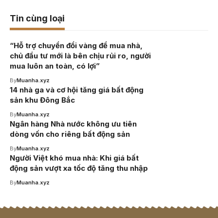
Tin cùng loại
“Hỗ trợ chuyển đổi vàng để mua nhà,
chủ đầu tư mới là bên chịu rủi ro, người
mua luôn an toàn, có lợi”
By
Muanha.xyz
14 nhà ga và cơ hội tăng giá bất động
sản khu Đông Bắc
By
Muanha.xyz
Ngân hàng Nhà nước không ưu tiên
dòng vốn cho riêng bất động sản
By
Muanha.xyz
Người Việt khó mua nhà: Khi giá bất
động sản vượt xa tốc độ tăng thu nhập
By
Muanha.xyz