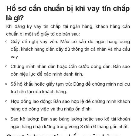
Hồ sơ cần chuẩn bị khi vay tín chấp
là gì?
Khi đăng ký vay tín chấp tại ngân hàng, khách hàng cần
chuẩn bị một số giấy tờ cơ bản sau:
Giấy đề nghị vay vốn: Mẫu có sẵn do ngân hàng cung
cấp, khách hàng điền đầy đủ thông tin cá nhân và nhu cầu
vay.
Chứng minh nhân dân hoặc Căn cước công dân: Bản sao
còn hiệu lực để xác minh danh tính.
Sổ hộ khẩu hoặc giấy tạm trú: Dùng để chứng minh nơi cư
trú hiện tại của khách hàng.
Hợp đồng lao động: Bản sao hợp lệ để chứng minh khách
hàng có công việc và thu nhập ổn định.
Sao kê lương: Bản sao bảng lương hoặc sao kê tài khoản
ngân hàng nhận lương trong vòng 3 đến 6 tháng gần nhất.