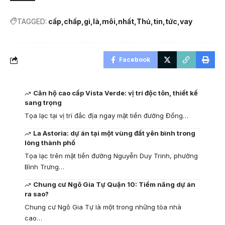
TAGGED:
cấp
chấp
gì
là
môi
nhất
Thủ
tin
tức
vay
Facebook
Căn hộ cao cấp Vista Verde: vị trí độc tôn, thiết kế
sang trọng
Tọa lạc tại vị trí đắc địa ngay mặt tiền đường Đồng…
La Astoria: dự án tại một vùng đất yên bình trong
lòng thành phố
Tọa lạc trên mặt tiền đường Nguyễn Duy Trinh, phường
Bình Trưng…
Chung cư Ngô Gia Tự Quận 10: Tiềm năng dự án
ra sao?
Chung cư Ngô Gia Tự là một trong những tòa nhà
cao…