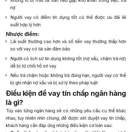
Không lo bị mất tài sản nếu gặp khó khăn trong việc trả
nợ
Người vay có điểm tín dụng tốt có thể được ưu đãi lãi
suất hợp lý hơn
Nhược điểm:
Lãi suất thường cao hơn và số tiền vay thường thấp hơn
so với vay có tài sản đảm bảo
Người có lịch sử tín dụng không tốt (nợ xấu, chậm trả nợ)
dễ bị từ chối hồ sơ vay
Nếu trả chậm hoặc không trả đúng hạn, người vay có thể
bị ghi nhận nợ xấu và bị xử lý theo pháp luật
Điều kiện để vay tín chấp ngân hàng
là gì?
Tùy vào từng ngân hàng sẽ có những yêu cầu cụ thể khác
nhau, tuy nhiên nhìn chung, để được xét duyệt vay tín chấp,
khách hàng cần đáp ứng những điều kiện cơ bản sau: