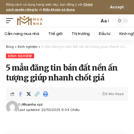
Bằng cách sử dụng trang web này, bạn đồng ý với
Chính
Accept
sách quyền riêng tư
và
Điều khoản sử dụng
.
Aa
Cẩm nang mua nhà
Thế giới
Thị trường
Đầu tư
Kinh ng
Blog
>
Kinh nghiệm
>
5 mẫu đăng tin bán đất nền ấn tượng giúp nhanh chốt giá
KINH NGHIỆM
5 mẫu đăng tin bán đất nền ấn
tượng giúp nhanh chốt giá
9 Min Read
By
Muanha.xyz
Last updated: 20/10/2025 9:04 Chiều