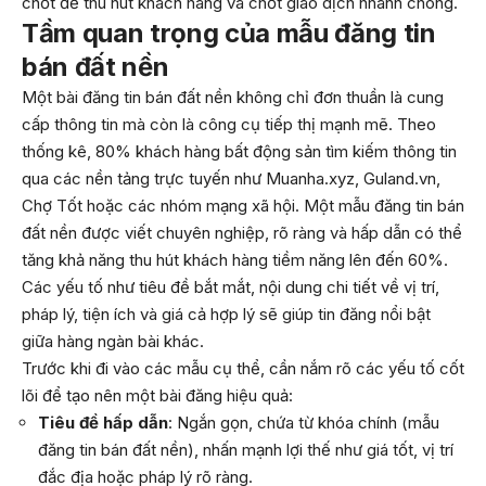
chốt để thu hút khách hàng và chốt giao dịch nhanh chóng.
Tầm quan trọng của mẫu đăng tin
bán đất nền
Một bài đăng tin bán đất nền không chỉ đơn thuần là cung
cấp thông tin mà còn là công cụ tiếp thị mạnh mẽ. Theo
thống kê, 80% khách hàng bất động sản tìm kiếm thông tin
qua các nền tảng trực tuyến như Muanha.xyz, Guland.vn,
Chợ Tốt hoặc các nhóm mạng xã hội. Một mẫu đăng tin bán
đất nền được viết chuyên nghiệp, rõ ràng và hấp dẫn có thể
tăng khả năng thu hút khách hàng tiềm năng lên đến 60%.
Các yếu tố như tiêu đề bắt mắt, nội dung chi tiết về vị trí,
pháp lý, tiện ích và giá cả hợp lý sẽ giúp tin đăng nổi bật
giữa hàng ngàn bài khác.
Trước khi đi vào các mẫu cụ thể, cần nắm rõ các yếu tố cốt
lõi để tạo nên một bài đăng hiệu quả:
Tiêu đề hấp dẫn
: Ngắn gọn, chứa từ khóa chính (mẫu
đăng tin bán đất nền), nhấn mạnh lợi thế như giá tốt, vị trí
đắc địa hoặc pháp lý rõ ràng.