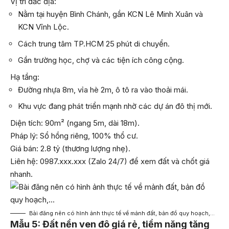
Vị trí đắc địa:
Nằm tại huyện Bình Chánh, gần KCN Lê Minh Xuân và
KCN Vĩnh Lộc.
Cách trung tâm TP.HCM 25 phút di chuyển.
Gần trường học, chợ và các tiện ích công cộng.
Hạ tầng:
Đường nhựa 8m, vỉa hè 2m, ô tô ra vào thoải mái.
Khu vực đang phát triển mạnh nhờ các dự án đô thị mới.
Diện tích: 90m² (ngang 5m, dài 18m).
Pháp lý: Sổ hồng riêng, 100% thổ cư.
Giá bán: 2.8 tỷ (thương lượng nhẹ).
Liên hệ: 0987.xxx.xxx (Zalo 24/7) để xem đất và chốt giá
nhanh.
Bài đăng nên có hình ảnh thực tế về mảnh đất, bản đồ quy hoạch,…
Mẫu 5: Đất nền ven đô giá rẻ, tiềm năng tăng