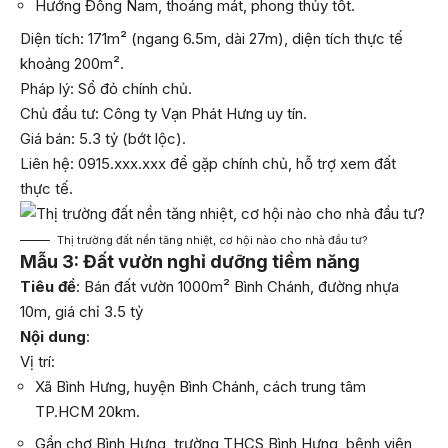
Hướng Đông Nam, thoáng mát, phong thủy tốt.
Diện tích: 171m² (ngang 6.5m, dài 27m), diện tích thực tế
khoảng 200m².
Pháp lý: Sổ đỏ chính chủ.
Chủ đầu tư: Công ty Vạn Phát Hưng uy tín.
Giá bán: 5.3 tỷ (bớt lộc).
Liên hệ: 0915.xxx.xxx để gặp chính chủ, hỗ trợ xem đất
thực tế.
Thị trường đất nền tăng nhiệt, cơ hội nào cho nhà đầu tư?
Mẫu 3: Đất vườn nghỉ dưỡng tiềm năng
Tiêu đề
: Bán đất vườn 1000m² Bình Chánh, đường nhựa
10m, giá chỉ 3.5 tỷ
Nội dung
:
Vị trí:
Xã Bình Hưng, huyện Bình Chánh, cách trung tâm
TP.HCM 20km.
Gần chợ Bình Hưng, trường THCS Bình Hưng, bệnh viện