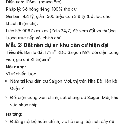
Diện tích: 106m² (ngang 5m).
Pháp lý: Sổ hồng riêng, 100% thổ cư.
Giá bán: 4.4 tỷ, giảm 500 triệu còn 3.9 tỷ (bớt lộc cho
khách thiện chí).
Liên hệ: 0987.xxx.xxx (Zalo 24/7) để xem đất và thương
lượng trực tiếp với chính chủ.
Mẫu 2: Đất nền dự án khu dân cư hiện đại
Tiêu đề
: Bán lô đất 171m² KDC Saigon Mới, đối diện công
viên, giá chỉ 31 triệu/m²
Nội dung
:
Vị trí chiến lược:
Nằm tại khu dân cư Saigon Mới, thị trấn Nhà Bè, liền kề
Quận 7.
Đối diện công viên chính, sát chung cư Saigon Mới, khu
vực nhộn nhịp.
Hạ tầng:
Đường nội bộ hoàn chỉnh, vỉa hè rộng, tiện ích đầy đủ.