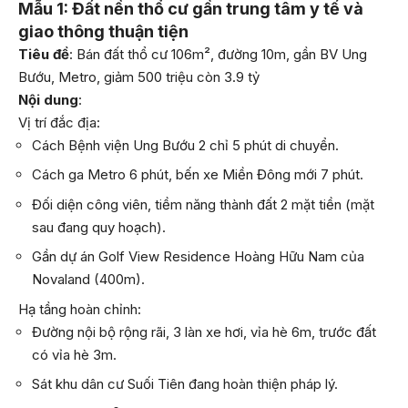
Mẫu 1: Đất nền thổ cư gần trung tâm y tế và
giao thông thuận tiện
Tiêu đề
: Bán đất thổ cư 106m², đường 10m, gần BV Ung
Bướu, Metro, giảm 500 triệu còn 3.9 tỷ
Nội dung
:
Vị trí đắc địa:
Cách Bệnh viện Ung Bướu 2 chỉ 5 phút di chuyển.
Cách ga Metro 6 phút, bến xe Miền Đông mới 7 phút.
Đối diện công viên, tiềm năng thành đất 2 mặt tiền (mặt
sau đang quy hoạch).
Gần dự án Golf View Residence Hoàng Hữu Nam của
Novaland (400m).
Hạ tầng hoàn chỉnh:
Đường nội bộ rộng rãi, 3 làn xe hơi, vỉa hè 6m, trước đất
có vỉa hè 3m.
Sát khu dân cư Suối Tiên đang hoàn thiện pháp lý.