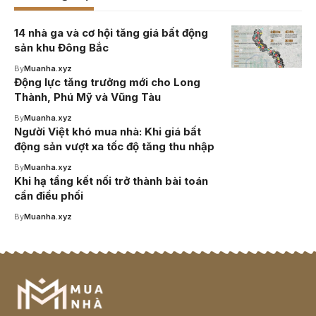
14 nhà ga và cơ hội tăng giá bất động
sản khu Đông Bắc
By
Muanha.xyz
Động lực tăng trưởng mới cho Long
Thành, Phú Mỹ và Vũng Tàu
By
Muanha.xyz
Người Việt khó mua nhà: Khi giá bất
động sản vượt xa tốc độ tăng thu nhập
By
Muanha.xyz
Khi hạ tầng kết nối trở thành bài toán
cần điều phối
By
Muanha.xyz