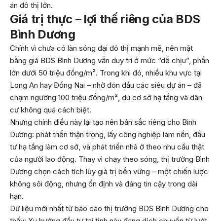
án đô thị lớn.
Giá trị thực – lợi thế riêng của BDS
Bình Dương
Chính vì chưa có làn sóng đại đô thị mạnh mẽ, nên mặt
bằng giá BDS Bình Dương vẫn duy trì ở mức “dễ chịu”, phần
lớn dưới 50 triệu đồng/m². Trong khi đó, nhiều khu vực tại
Long An hay Đồng Nai – nhờ đón đầu các siêu dự án – đã
chạm ngưỡng 100 triệu đồng/m², dù cơ sở hạ tầng và dân
cư không quá cách biệt.
Nhưng chính điều này lại tạo nên bản sắc riêng cho Bình
Dương: phát triển thận trọng, lấy công nghiệp làm nền, đầu
tư hạ tầng làm cơ sở, và phát triển nhà ở theo nhu cầu thật
của người lao động. Thay vì chạy theo sóng, thị trường Bình
Dương chọn cách tích lũy giá trị bền vững – một chiến lược
không sôi động, nhưng ổn định và đáng tin cậy trong dài
hạn.
Dữ liệu mới nhất từ báo cáo thị trường BDS Bình Dương cho
thấy: Xu hướng đầu tư tại tỉnh này đang dịch chuyển từ lướt