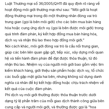
Luật Thương mại số 36/2005/QH11 đã quy định rõ ràng về
hoạt động môi giới thương mại như sau: “Môi giới là hoạt
động thương mại trong đó một thương nhân đóng vai trò
trung gian (gọi là bên môi giới) cho các bên mua bán hàng
hóa hoặc cung ứng dịch vụ (gọi là bên được môi giới) trong
quá trình đàm phán, ký kết hợp đồng mua bán hàng hóa,
dịch vụ và nhận thù lao theo hợp đồng môi giới.”
Nói cách khác, môi giới đóng vai trò là cầu nối trung gian,
giúp các bên liên quan gặp gỡ, tiếp xúc, xây dựng mối quan
hệ và tiến hành đàm phán để đạt được thỏa thuận, từ đó
nhận thù lao. Nhiệm vụ của người môi giới bao gồm việc tìm
kiếm khách hàng, giới thiệu sản phẩm hoặc dịch vụ, tổ chức
các buổi gặp mặt giữa hai bên, nhưng không sử dụng danh
nghĩa cá nhân để ký kết hợp đồng hoặc chịu trách nhiệm về
kết quả của cuộc đàm phán.
Phí dịch vụ môi giới thường được thỏa thuận trước dưới
dạng tỷ lệ phần trăm của mỗi giao dịch thành công giữa bên
cung cấp và người môi giới, và thường được gọi là “hoa