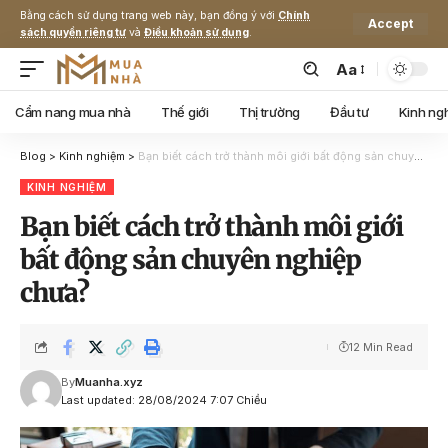
Bằng cách sử dụng trang web này, bạn đồng ý với
Chính
Accept
sách quyền riêng tư
và
Điều khoản sử dụng
.
Aa
Cẩm nang mua nhà
Thế giới
Thị trường
Đầu tư
Kinh ng
Blog
>
Kinh nghiệm
>
Bạn biết cách trở thành môi giới bất động sản chuyên nghiệp chưa?
KINH NGHIỆM
Bạn biết cách trở thành môi giới
bất động sản chuyên nghiệp
chưa?
12 Min Read
By
Muanha.xyz
Last updated: 28/08/2024 7:07 Chiều