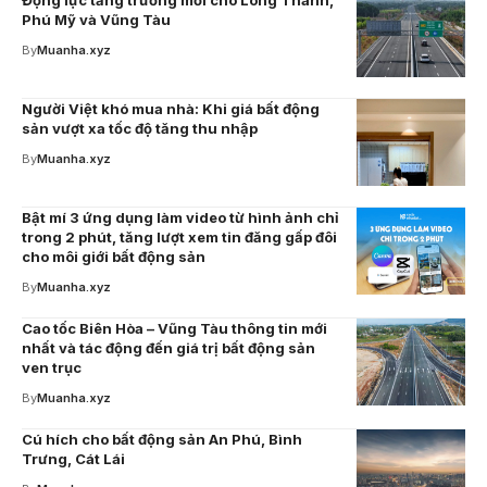
Động lực tăng trưởng mới cho Long Thành,
Phú Mỹ và Vũng Tàu
By
Muanha.xyz
Người Việt khó mua nhà: Khi giá bất động
sản vượt xa tốc độ tăng thu nhập
By
Muanha.xyz
Bật mí 3 ứng dụng làm video từ hình ảnh chỉ
trong 2 phút, tăng lượt xem tin đăng gấp đôi
cho môi giới bất động sản
By
Muanha.xyz
Cao tốc Biên Hòa – Vũng Tàu thông tin mới
nhất và tác động đến giá trị bất động sản
ven trục
By
Muanha.xyz
Cú hích cho bất động sản An Phú, Bình
Trưng, Cát Lái