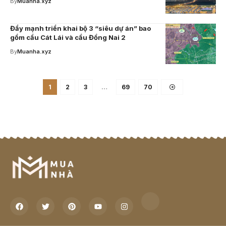
By
Muanha.xyz
Đẩy mạnh triển khai bộ 3 “siêu dự án” bao
gồm cầu Cát Lái và cầu Đồng Nai 2
By
Muanha.xyz
1
2
3
…
69
70