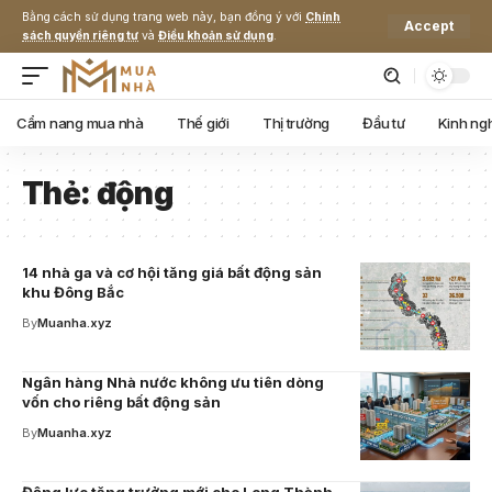
Bằng cách sử dụng trang web này, bạn đồng ý với
Chính
Accept
sách quyền riêng tư
và
Điều khoản sử dụng
.
Cẩm nang mua nhà
Thế giới
Thị trường
Đầu tư
Kinh ng
Thẻ:
động
14 nhà ga và cơ hội tăng giá bất động sản
khu Đông Bắc
By
Muanha.xyz
Ngân hàng Nhà nước không ưu tiên dòng
vốn cho riêng bất động sản
By
Muanha.xyz