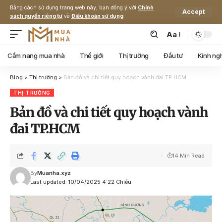
Bằng cách sử dụng trang web này, bạn đồng ý với
Chính
Accept
sách quyền riêng tư
và
Điều khoản sử dụng
.
Aa
Cẩm nang mua nhà
Thế giới
Thị trường
Đầu tư
Kinh ng
Blog
>
Thị trường
>
Bản đồ và chi tiết quy hoạch vành đai TP.HCM
THỊ TRƯỜNG
Bản đồ và chi tiết quy hoạch vành
đai TP.HCM
14 Min Read
By
Muanha.xyz
Last updated: 10/04/2025 4:22 Chiều