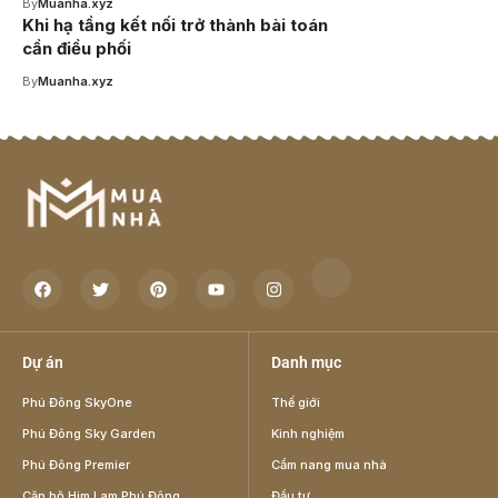
By
Muanha.xyz
Khi hạ tầng kết nối trở thành bài toán
cần điều phối
By
Muanha.xyz
Dự án
Danh mục
Phú Đông SkyOne
Thế giới
Phú Đông Sky Garden
Kinh nghiệm
Phú Đông Premier
Cẩm nang mua nhà
Căn hộ Him Lam Phú Đông
Đầu tư