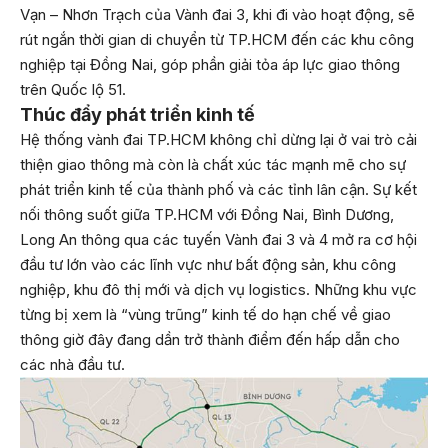
Vạn – Nhơn Trạch của Vành đai 3, khi đi vào hoạt động, sẽ
rút ngắn thời gian di chuyển từ TP.HCM đến các khu công
nghiệp tại Đồng Nai, góp phần giải tỏa áp lực giao thông
trên Quốc lộ 51.
Thúc đẩy phát triển kinh tế
Hệ thống vành đai TP.HCM không chỉ dừng lại ở vai trò cải
thiện giao thông mà còn là chất xúc tác mạnh mẽ cho sự
phát triển kinh tế của thành phố và các tỉnh lân cận. Sự kết
nối thông suốt giữa TP.HCM với Đồng Nai, Bình Dương,
Long An thông qua các tuyến Vành đai 3 và 4 mở ra cơ hội
đầu tư lớn vào các lĩnh vực như bất động sản, khu công
nghiệp, khu đô thị mới và dịch vụ logistics. Những khu vực
từng bị xem là “vùng trũng” kinh tế do hạn chế về giao
thông giờ đây đang dần trở thành điểm đến hấp dẫn cho
các nhà đầu tư.