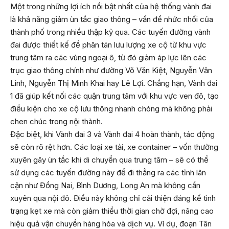
Một trong những lợi ích nổi bật nhất của hệ thống vành đai
là khả năng giảm ùn tắc giao thông – vấn đề nhức nhối của
thành phố trong nhiều thập kỷ qua. Các tuyến đường vành
đai được thiết kế để phân tán lưu lượng xe cộ từ khu vực
trung tâm ra các vùng ngoại ô, từ đó giảm áp lực lên các
trục giao thông chính như đường Võ Văn Kiệt, Nguyễn Văn
Linh, Nguyễn Thị Minh Khai hay Lê Lợi. Chẳng hạn, Vành đai
1 đã giúp kết nối các quận trung tâm với khu vực ven đô, tạo
điều kiện cho xe cộ lưu thông nhanh chóng mà không phải
chen chúc trong nội thành.
Đặc biệt, khi Vành đai 3 và Vành đai 4 hoàn thành, tác động
sẽ còn rõ rệt hơn. Các loại xe tải, xe container – vốn thường
xuyên gây ùn tắc khi di chuyển qua trung tâm – sẽ có thể
sử dụng các tuyến đường này để đi thẳng ra các tỉnh lân
cận như Đồng Nai, Bình Dương, Long An mà không cần
xuyên qua nội đô. Điều này không chỉ cải thiện đáng kể tình
trạng kẹt xe mà còn giảm thiểu thời gian chờ đợi, nâng cao
hiệu quả vận chuyển hàng hóa và dịch vụ. Ví dụ, đoạn Tân