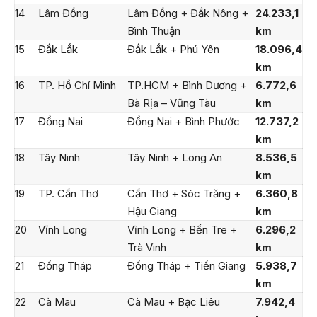
14
Lâm Đồng
Lâm Đồng + Đắk Nông +
24.233,1
Bình Thuận
km
15
Đắk Lắk
Đắk Lắk + Phú Yên
18.096,4
km
16
TP. Hồ Chí Minh
TP.HCM + Bình Dương +
6.772,6
Bà Rịa – Vũng Tàu
km
17
Đồng Nai
Đồng Nai + Bình Phước
12.737,2
km
18
Tây Ninh
Tây Ninh + Long An
8.536,5
km
19
TP. Cần Thơ
Cần Thơ + Sóc Trăng +
6.360,8
Hậu Giang
km
20
Vĩnh Long
Vĩnh Long + Bến Tre +
6.296,2
Trà Vinh
km
21
Đồng Tháp
Đồng Tháp + Tiền Giang
5.938,7
km
22
Cà Mau
Cà Mau + Bạc Liêu
7.942,4