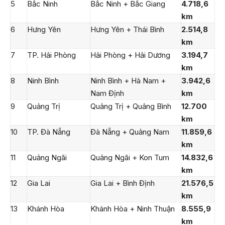
5
Bắc Ninh
Bắc Ninh + Bắc Giang
4.718,6
km
6
Hưng Yên
Hưng Yên + Thái Bình
2.514,8
km
7
TP. Hải Phòng
Hải Phòng + Hải Dương
3.194,7
km
8
Ninh Bình
Ninh Bình + Hà Nam +
3.942,6
Nam Định
km
9
Quảng Trị
Quảng Trị + Quảng Bình
12.700
km
10
TP. Đà Nẵng
Đà Nẵng + Quảng Nam
11.859,6
km
11
Quảng Ngãi
Quảng Ngãi + Kon Tum
14.832,6
km
12
Gia Lai
Gia Lai + Bình Định
21.576,5
km
13
Khánh Hòa
Khánh Hòa + Ninh Thuận
8.555,9
km