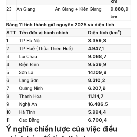
km
23
An Giang
An Giang + Kiên Giang
9.888,9
km
Bảng 11 tỉnh thành giữ nguyên 2025 và diện tích
STT
Tên đơn vị hành chính
Diện tích (km²)
1
TP Hà Nội
3.359,8
2
TP Huế (Thừa Thiên Huế)
4.947,1
3
Lai Châu
9.068,7
4
Điện Biên
9.539,9
5
Sơn La
14.109,8
6
Lạng Sơn
8.310,2
7
Quảng Ninh
6.207,9
8
Thanh Hóa
11.114,7
9
Nghệ An
16.486,5
10
Hà Tĩnh
5.994,4
11
Cao Bằng
6.700,4
Ý nghĩa chiến lược của việc điều