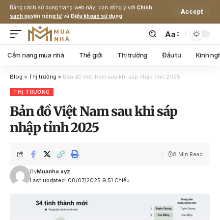
Bằng cách sử dụng trang web này, bạn đồng ý với
Chính
Accept
sách quyền riêng tư
và
Điều khoản sử dụng
.
Aa
Cẩm nang mua nhà
Thế giới
Thị trường
Đầu tư
Kinh ng
Blog
>
Thị trường
>
Bản đồ Việt Nam sau khi sáp nhập tỉnh 2025
THỊ TRƯỜNG
Bản đồ Việt Nam sau khi sáp
nhập tỉnh 2025
8 Min Read
By
Muanha.xyz
Last updated: 08/07/2025 9:51 Chiều