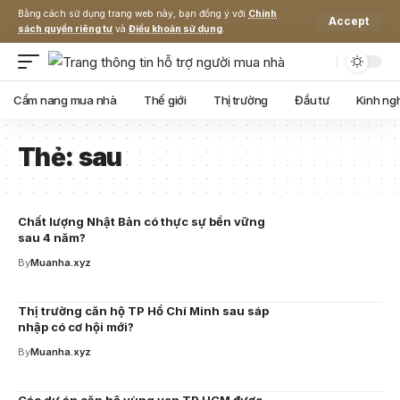
Bằng cách sử dụng trang web này, bạn đồng ý với
Chính
Accept
sách quyền riêng tư
và
Điều khoản sử dụng
.
Cẩm nang mua nhà
Thế giới
Thị trường
Đầu tư
Kinh ng
Thẻ:
sau
Chất lượng Nhật Bản có thực sự bền vững
sau 4 năm?
By
Muanha.xyz
Thị trường căn hộ TP Hồ Chí Minh sau sáp
nhập có cơ hội mới?
By
Muanha.xyz