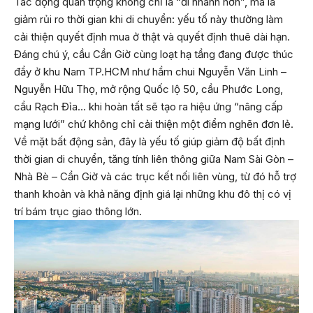
Tác động quan trọng không chỉ là “đi nhanh hơn”, mà là
giảm rủi ro thời gian khi di chuyển: yếu tố này thường làm
cải thiện quyết định mua ở thật và quyết định thuê dài hạn.
Đáng chú ý, cầu Cần Giờ cùng loạt hạ tầng đang được thúc
đẩy ở khu Nam TP.HCM như hầm chui Nguyễn Văn Linh –
Nguyễn Hữu Thọ, mở rộng Quốc lộ 50, cầu Phước Long,
cầu Rạch Đỉa… khi hoàn tất sẽ tạo ra hiệu ứng “nâng cấp
mạng lưới” chứ không chỉ cải thiện một điểm nghẽn đơn lẻ.
Về mặt bất động sản, đây là yếu tố giúp giảm độ bất định
thời gian di chuyển, tăng tính liên thông giữa Nam Sài Gòn –
Nhà Bè – Cần Giờ và các trục kết nối liên vùng, từ đó hỗ trợ
thanh khoản và khả năng định giá lại những khu đô thị có vị
trí bám trục giao thông lớn.