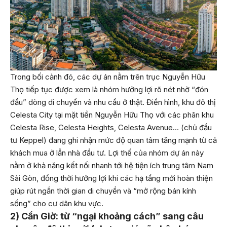
Trong bối cảnh đó, các dự án nằm trên trục Nguyễn Hữu
Thọ tiếp tục được xem là nhóm hưởng lợi rõ nét nhờ “đón
đầu” dòng di chuyển và nhu cầu ở thật. Điển hình, khu đô thị
Celesta City tại mặt tiền Nguyễn Hữu Thọ với các phân khu
Celesta Rise, Celesta Heights, Celesta Avenue… (chủ đầu
tư Keppel) đang ghi nhận mức độ quan tâm tăng mạnh từ cả
khách mua ở lẫn nhà đầu tư. Lợi thế của nhóm dự án này
nằm ở khả năng kết nối nhanh tới hệ tiện ích trung tâm Nam
Sài Gòn, đồng thời hưởng lợi khi các hạ tầng mới hoàn thiện
giúp rút ngắn thời gian di chuyển và “mở rộng bán kính
sống” cho cư dân khu vực.
2) Cần Giờ: từ “ngại khoảng cách” sang câu