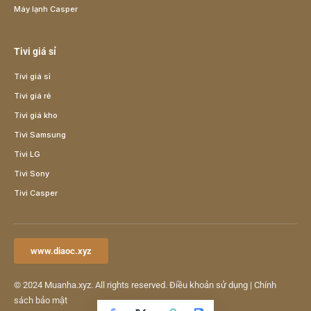
Máy lạnh Casper
Tivi giá sỉ
Tivi giá sỉ
Tivi giá rẻ
Tivi giá kho
Tivi Samsung
Tivi LG
Tivi Sony
Tivi Casper
www.diaoc.xyz
© 2024
Muanha.xyz
. All rights reserved.
Điều khoản sử dụng
|
Chính
sách bảo mật