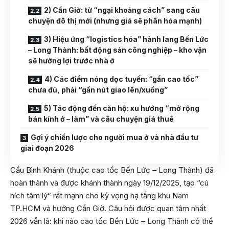
2) Cần Giờ: từ “ngại khoảng cách” sang câu
chuyện đô thị mới (nhưng giá sẽ phân hóa mạnh)
3) Hiệu ứng “logistics hóa” hành lang Bến Lức
– Long Thành: bất động sản công nghiệp – kho vận
sẽ hưởng lợi trước nhà ở
4) Các điểm nóng dọc tuyến: “gần cao tốc”
chưa đủ, phải “gần nút giao lên/xuống”
5) Tác động đến căn hộ: xu hướng “mở rộng
bán kính ở – làm” và câu chuyện giá thuê
Gợi ý chiến lược cho người mua ở và nhà đầu tư
giai đoạn 2026
Cầu Bình Khánh (thuộc cao tốc Bến Lức – Long Thành) đã
hoàn thành và được khánh thành ngày 19/12/2025, tạo “cú
hích tâm lý” rất mạnh cho kỳ vọng hạ tầng khu Nam
TP.HCM và hướng Cần Giờ. Câu hỏi được quan tâm nhất
2026 vẫn là: khi nào cao tốc Bến Lức – Long Thành có thể