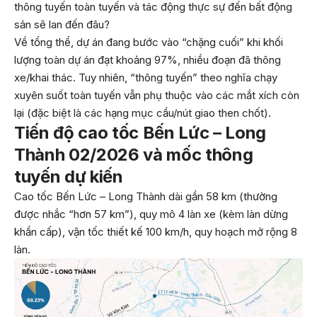
thông tuyến toàn tuyến và tác động thực sự đến bất động
sản sẽ lan đến đâu?
Về tổng thể, dự án đang bước vào “chặng cuối” khi khối
lượng toàn dự án đạt khoảng 97%, nhiều đoạn đã thông
xe/khai thác. Tuy nhiên, “thông tuyến” theo nghĩa chạy
xuyên suốt toàn tuyến vẫn phụ thuộc vào các mắt xích còn
lại (đặc biệt là các hạng mục cầu/nút giao then chốt).
Tiến độ cao tốc Bến Lức – Long
Thành 02/2026 và mốc thông
tuyến dự kiến
Cao tốc Bến Lức – Long Thành dài gần 58 km (thường
được nhắc “hơn 57 km”), quy mô 4 làn xe (kèm làn dừng
khẩn cấp), vận tốc thiết kế 100 km/h, quy hoạch mở rộng 8
làn.