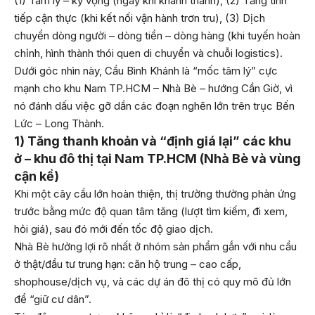
(1) Tâm lý – kỳ vọng (ngay khi khánh thành), (2) Tăng tính
tiếp cận thực (khi kết nối vận hành trơn tru), (3) Dịch
chuyển dòng người – dòng tiền – dòng hàng (khi tuyến hoàn
chỉnh, hình thành thói quen di chuyển và chuỗi logistics).
Dưới góc nhìn này, Cầu Bình Khánh là “mốc tâm lý” cực
mạnh cho khu Nam TP.HCM – Nhà Bè – hướng Cần Giờ, vì
nó đánh dấu việc gỡ dần các đoạn nghẽn lớn trên trục Bến
Lức – Long Thành.
1) Tăng thanh khoản và “định giá lại” các khu
ở – khu đô thị tại Nam TP.HCM (Nhà Bè và vùng
cận kề)
Khi một cây cầu lớn hoàn thiện, thị trường thường phản ứng
trước bằng mức độ quan tâm tăng (lượt tìm kiếm, đi xem,
hỏi giá), sau đó mới đến tốc độ giao dịch.
Nhà Bè hưởng lợi rõ nhất ở nhóm sản phẩm gắn với nhu cầu
ở thật/đầu tư trung hạn: căn hộ trung – cao cấp,
shophouse/dịch vụ, và các dự án đô thị có quy mô đủ lớn
để “giữ cư dân”.