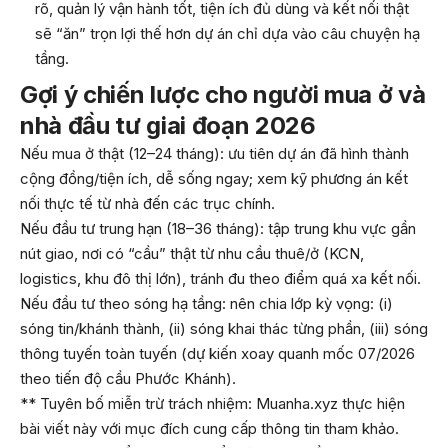
rõ, quản lý vận hành tốt, tiện ích đủ dùng và kết nối thật
sẽ “ăn” trọn lợi thế hơn dự án chỉ dựa vào câu chuyện hạ
tầng.
Gợi ý chiến lược cho người mua ở và
nhà đầu tư giai đoạn 2026
Nếu mua ở thật (12–24 tháng): ưu tiên dự án đã hình thành
cộng đồng/tiện ích, dễ sống ngay; xem kỹ phương án kết
nối thực tế từ nhà đến các trục chính.
Nếu đầu tư trung hạn (18–36 tháng): tập trung khu vực gần
nút giao, nơi có “cầu” thật từ nhu cầu thuê/ở (KCN,
logistics, khu đô thị lớn), tránh đu theo điểm quá xa kết nối.
Nếu đầu tư theo sóng hạ tầng: nên chia lớp kỳ vọng: (i)
sóng tin/khánh thành, (ii) sóng khai thác từng phần, (iii) sóng
thông tuyến toàn tuyến (dự kiến xoay quanh mốc 07/2026
theo tiến độ cầu Phước Khánh).
** Tuyên bố miễn trừ trách nhiệm: Muanha.xyz thực hiện
bài viết này với mục đích cung cấp thông tin tham khảo.