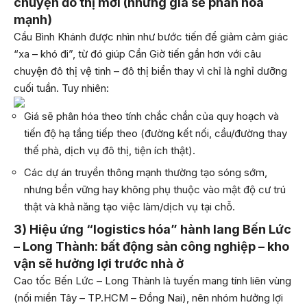
chuyện đô thị mới (nhưng giá sẽ phân hóa
mạnh)
Cầu Bình Khánh được nhìn như bước tiến để giảm cảm giác
“xa – khó đi”, từ đó giúp Cần Giờ tiến gần hơn với câu
chuyện đô thị vệ tinh – đô thị biển thay vì chỉ là nghỉ dưỡng
cuối tuần. Tuy nhiên:
Giá sẽ phân hóa theo tính chắc chắn của quy hoạch và
tiến độ hạ tầng tiếp theo (đường kết nối, cầu/đường thay
thế phà, dịch vụ đô thị, tiện ích thật).
Các dự án truyền thông mạnh thường tạo sóng sớm,
nhưng bền vững hay không phụ thuộc vào mật độ cư trú
thật và khả năng tạo việc làm/dịch vụ tại chỗ.
3) Hiệu ứng “logistics hóa” hành lang Bến Lức
– Long Thành: bất động sản công nghiệp – kho
vận sẽ hưởng lợi trước nhà ở
Cao tốc Bến Lức – Long Thành là tuyến mang tính liên vùng
(nối miền Tây – TP.HCM – Đồng Nai), nên nhóm hưởng lợi