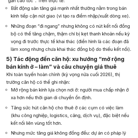
“gần cao tốc”. Trên thực tế:
Bất động sản tăng giá mạnh nhất thường nằm trong bán
kính tiếp cận nút giao (vì tạo ra điểm nhập/xuất dòng xe).
Những đoạn “đi ngang” nhưng không có nút kết nối đồng
bộ có thể tăng chậm, thậm chí bị kẹt thanh khoản nếu kỳ
vọng đi trước thực tế khai thác (điển hình là các đoạn đã
làm xong nhưng chưa khai thác đồng bộ do thiếu kết nối).
5) Tác động đến căn hộ: xu hướng “mở rộng
bán kính ở – làm” và câu chuyện giá thuê
Khi toàn tuyến hoàn chỉnh (kỳ vọng nửa cuối 2026), thị
trường căn hộ có thể ghi nhận:
Mở rộng bán kính lựa chọn nơi ở: người mua chấp nhận ở
xa hơn nếu thời gian di chuyển ổn định.
Tăng sức hút căn hộ cho thuê ở các cụm có việc làm
(khu công nghiệp, logistics, cảng, dịch vụ), đặc biệt nếu
kết nối liên vùng tốt hơn.
Nhưng mức tăng giá không đồng đều: dự án có pháp lý