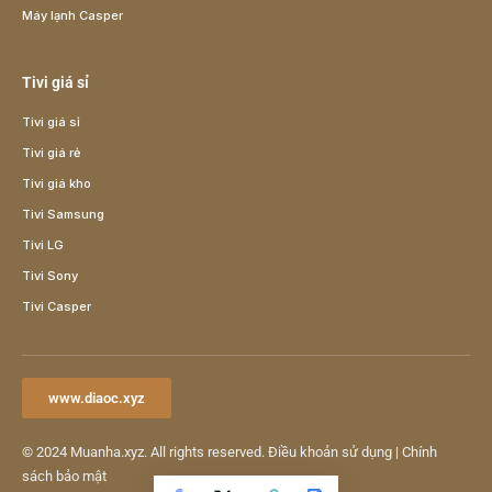
Máy lạnh Casper
Tivi giá sỉ
Tivi giá sỉ
Tivi giá rẻ
Tivi giá kho
Tivi Samsung
Tivi LG
Tivi Sony
Tivi Casper
www.diaoc.xyz
© 2024
Muanha.xyz
. All rights reserved.
Điều khoản sử dụng
|
Chính
sách bảo mật