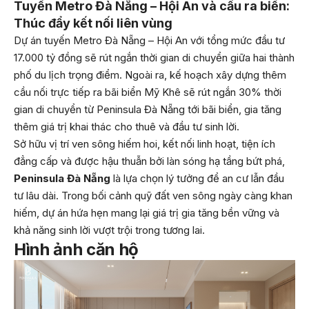
Tuyến Metro Đà Nẵng – Hội An và cầu ra biển:
Thúc đẩy kết nối liên vùng
Dự án tuyến Metro Đà Nẵng – Hội An với tổng mức đầu tư
17.000 tỷ đồng sẽ rút ngắn thời gian di chuyển giữa hai thành
phố du lịch trọng điểm. Ngoài ra, kế hoạch xây dựng thêm
cầu nối trực tiếp ra bãi biển Mỹ Khê sẽ rút ngắn 30% thời
gian di chuyển từ Peninsula Đà Nẵng tới bãi biển, gia tăng
thêm giá trị khai thác cho thuê và đầu tư sinh lời.
Sở hữu vị trí ven sông hiếm hoi, kết nối linh hoạt, tiện ích
đẳng cấp và được hậu thuẫn bởi làn sóng hạ tầng bứt phá,
Peninsula Đà Nẵng
là lựa chọn lý tưởng để an cư lẫn đầu
tư lâu dài. Trong bối cảnh quỹ đất ven sông ngày càng khan
hiếm, dự án hứa hẹn mang lại giá trị gia tăng bền vững và
khả năng sinh lời vượt trội trong tương lai.
Hình ảnh căn hộ