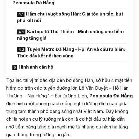
Peninsula Đà Nẵng
Hầm chui vượt sông Hàn: Giải tỏa ùn tắc, bứt
phá kết nối
Bài học từ Thủ Thiêm – Minh chứng cho tiềm
năng tăng giá
Tuyến Metro Đà Nẵng – Hội An và cầu ra biển:
Thúc đẩy kết nối liên vùng
Hình ảnh căn hộ
Tọa lạc tại vị trí đắc địa bên bờ sông Hàn, sở hữu 4 mặt tiền
hiếm có trên các tuyến đường lớn Lê Văn Duyệt – Hồ Hán
Thương – Nại Hưng 1 – Bùi Dương Lịch,
Peninsula Đà Nẵng
định hình một phong cách sống nghỉ dưỡng đỉnh cao giữa
trung tâm thành phố đáng sống nhất Việt Nam. Đây không
chỉ là nơi an cư lý tưởng mà còn là cơ hội đầu tư hấp dẫn
nhờ tiềm năng tăng giá mạnh mẽ từ những cú hích hạ tầng
giao thông trong tương lai gần.