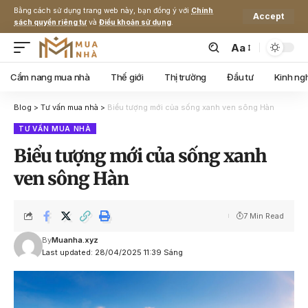
Bằng cách sử dụng trang web này, bạn đồng ý với
Chính
Accept
sách quyền riêng tư
và
Điều khoản sử dụng
.
Aa
Cẩm nang mua nhà
Thế giới
Thị trường
Đầu tư
Kinh ng
Blog
>
Tư vấn mua nhà
>
Biểu tượng mới của sống xanh ven sông Hàn
TƯ VẤN MUA NHÀ
Biểu tượng mới của sống xanh
ven sông Hàn
7 Min Read
By
Muanha.xyz
Last updated: 28/04/2025 11:39 Sáng