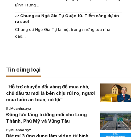
Bình Trưng…
Chung cư Ngô Gia Tự Quận 10: Tiềm năng dự án
ra sao?
Chung cư Ngô Gia Tự là một trong những tòa nhà
cao…
Tin cùng loại
“Hỗ trợ chuyển đổi vàng để mua nhà,
chủ đầu tư mới là bên chịu rủi ro, người
mua luôn an toàn, có lợi”
By
Muanha.xyz
Động lực tăng trưởng mới cho Long
Thành, Phú Mỹ và Vũng Tàu
By
Muanha.xyz
Bật mí 3 ứng dụng làm video từ hình