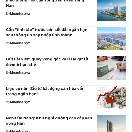
Biểu tượng mới của sống xanh ven sông
Hàn
By
Muanha.xyz
Cần “tỉnh táo” trước cơn sốt đất ngắn hạn
sau thông tin sáp nhập tỉnh thành
By
Muanha.xyz
Gửi tiết kiệm quay vòng gốc và lãi là gì? Ưu
điểm & hạn chế
By
Muanha.xyz
Liệu có nên đầu tư bất động sản hòa vốn
trong ngắn hạn?
By
Muanha.xyz
Nobu Đà Nẵng: Khu nghỉ dưỡng cao cấp ven
sông Hàn
By
Muanha.xyz