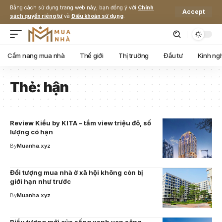
Bằng cách sử dụng trang web này, bạn đồng ý với
Chính
Accept
sách quyền riêng tư
và
Điều khoản sử dụng
.
Cẩm nang mua nhà
Thế giới
Thị trường
Đầu tư
Kinh ng
Thẻ:
hận
Review Kiều by KITA – tầm view triệu đô, số
lượng có hạn
By
Muanha.xyz
Đối tượng mua nhà ở xã hội không còn bị
giới hạn như trước
By
Muanha.xyz