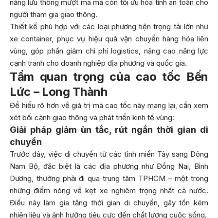
năng lưu thông mượt mà mà còn tối ưu hóa tính an toàn cho
người tham gia giao thông.
Thiết kế phù hợp với các loại phương tiện trọng tải lớn như
xe container, phục vụ hiệu quả vận chuyển hàng hóa liên
vùng, góp phần giảm chi phí logistics, nâng cao năng lực
cạnh tranh cho doanh nghiệp địa phương và quốc gia.
Tầm quan trọng của cao tốc Bến
Lức – Long Thành
Để hiểu rõ hơn về giá trị mà cao tốc này mang lại, cần xem
xét bối cảnh giao thông và phát triển kinh tế vùng:
Giải pháp giảm ùn tắc, rút ngắn thời gian di
chuyển
Trước đây, việc di chuyển từ các tỉnh miền Tây sang Đông
Nam Bộ, đặc biệt là các địa phương như Đồng Nai, Bình
Dương, thường phải đi qua trung tâm TPHCM – một trong
những điểm nóng về kẹt xe nghiêm trọng nhất cả nước.
Điều này làm gia tăng thời gian di chuyển, gây tốn kém
nhiên liệu và ảnh hưởng tiêu cực đến chất lượng cuộc sống.