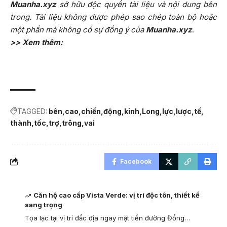
Muanha.xyz
sở hữu độc quyền tài liệu và nội dung bên
trong. Tài liệu không được phép sao chép toàn bộ hoặc
một phần mà không có sự đồng ý của
Muanha.xyz
.
>> Xem thêm:
TAGGED:
bên
cao
chiến
động
kinh
Long
lực
lược
tế
thành
tốc
trợ
trông
vai
Facebook
Căn hộ cao cấp Vista Verde: vị trí độc tôn, thiết kế
sang trọng
Tọa lạc tại vị trí đắc địa ngay mặt tiền đường Đồng…