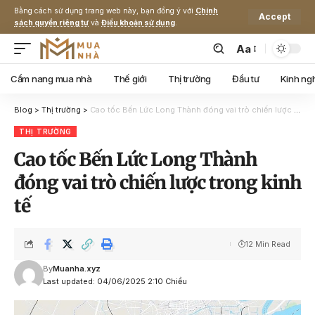
Bằng cách sử dụng trang web này, bạn đồng ý với
Chính
Accept
sách quyền riêng tư
và
Điều khoản sử dụng
.
Aa
Cẩm nang mua nhà
Thế giới
Thị trường
Đầu tư
Kinh ng
Blog
>
Thị trường
>
Cao tốc Bến Lức Long Thành đóng vai trò chiến lược trong kinh tế
THỊ TRƯỜNG
Cao tốc Bến Lức Long Thành
đóng vai trò chiến lược trong kinh
tế
12 Min Read
By
Muanha.xyz
Last updated: 04/06/2025 2:10 Chiều