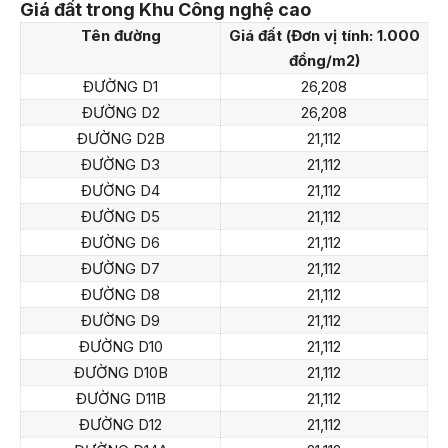
Giá đất trong Khu Công nghệ cao
Tên đường
Giá đất (Đơn vị tính: 1.000
đồng/m
2
)
ĐƯỜNG D1
26,208
ĐƯỜNG D2
26,208
ĐƯỜNG D2B
21,112
ĐƯỜNG D3
21,112
ĐƯỜNG D4
21,112
ĐƯỜNG D5
21,112
ĐƯỜNG D6
21,112
ĐƯỜNG D7
21,112
ĐƯỜNG D8
21,112
ĐƯỜNG D9
2
1,112
ĐƯỜNG D10
21,112
ĐƯỜNG D10B
21,112
ĐƯỜNG D11B
21,112
ĐƯỜNG D12
21,112