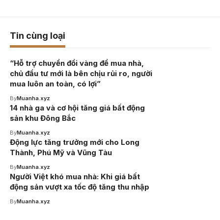
Tin cùng loại
“Hỗ trợ chuyển đổi vàng để mua nhà,
chủ đầu tư mới là bên chịu rủi ro, người
mua luôn an toàn, có lợi”
By
Muanha.xyz
14 nhà ga và cơ hội tăng giá bất động
sản khu Đông Bắc
By
Muanha.xyz
Động lực tăng trưởng mới cho Long
Thành, Phú Mỹ và Vũng Tàu
By
Muanha.xyz
Người Việt khó mua nhà: Khi giá bất
động sản vượt xa tốc độ tăng thu nhập
By
Muanha.xyz