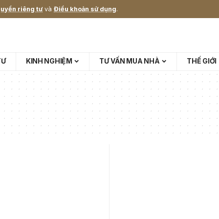
uyền riêng tư
và
Điều khoản sử dụng
.
TƯ
KINH NGHIỆM
TƯ VẤN MUA NHÀ
THẾ GIỚI