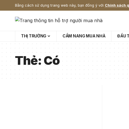
Bằng cách sử dụng trang web này, bạn đồng ý với
Chính sách q
THỊ TRƯỜNG
CẨM NANG MUA NHÀ
ĐẦU 
Thẻ:
Có