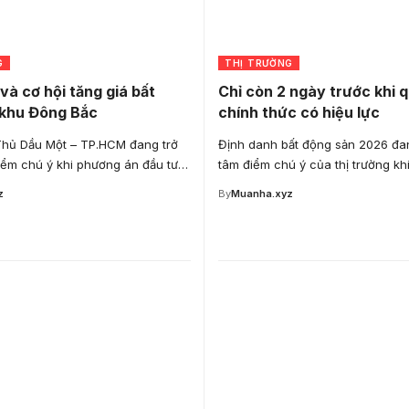
G
THỊ TRƯỜNG
và cơ hội tăng giá bất
Chỉ còn 2 ngày trước khi 
 khu Đông Bắc
chính thức có hiệu lực
Thủ Dầu Một – TP.HCM đang trở
Định danh bất động sản 2026 đan
iểm chú ý khi phương án đầu tư…
tâm điểm chú ý của thị trường kh
z
By
Muanha.xyz