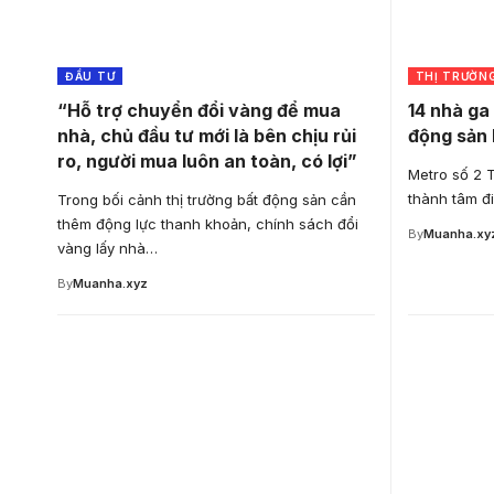
ĐẦU TƯ
THỊ TRƯỜN
“Hỗ trợ chuyển đổi vàng để mua
14 nhà ga 
nhà, chủ đầu tư mới là bên chịu rủi
động sản
ro, người mua luôn an toàn, có lợi”
Metro số 2 
thành tâm đ
Trong bối cảnh thị trường bất động sản cần
thêm động lực thanh khoản, chính sách đổi
By
Muanha.xy
vàng lấy nhà…
By
Muanha.xyz