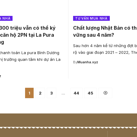
A NHÀ
TƯ VẤN MUA NHÀ
300 triệu vẫn có thể ký
Chất lượng Nhật Bản có t
căn hộ 2PN tại La Pura
vững sau 4 năm?
ng
Sau hơn 4 năm kể từ những đợt b
rộ vào giai đoạn 2021 – 2022, T
thanh toán La pura Bình Dương
hị trường quan tâm khi dự án La
By
Muanha.xyz
z
1
2
3
…
44
45