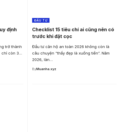
ĐẦU TƯ
quy định
Checklist 15 tiêu chí ai cũng nên có
trước khi đặt cọc
g trở thành
Đầu tư căn hộ an toàn 2026 không còn là
i chỉ còn 3…
câu chuyện “thấy đẹp là xuống tiền”. Năm
2026, làn…
By
Muanha.xyz