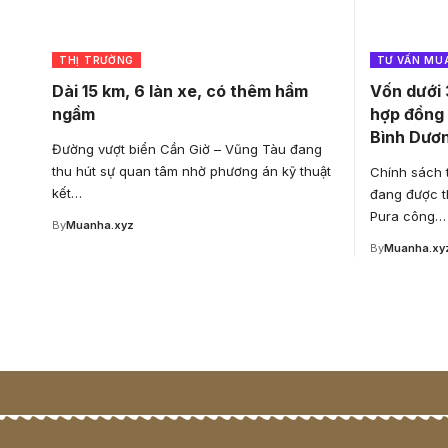
THỊ TRƯỜNG
TƯ VẤN MU
Dài 15 km, 6 làn xe, có thêm hầm
Vốn dưới 
ngầm
hợp đồng 
Bình Dươ
Đường vượt biển Cần Giờ – Vũng Tàu đang
thu hút sự quan tâm nhờ phương án kỹ thuật
Chính sách 
kết…
đang được t
Pura công…
By
Muanha.xyz
By
Muanha.xy